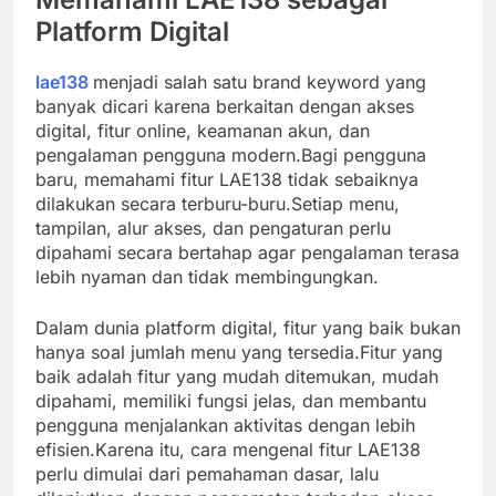
Platform Digital
lae138
menjadi salah satu brand keyword yang
banyak dicari karena berkaitan dengan akses
digital, fitur online, keamanan akun, dan
pengalaman pengguna modern.Bagi pengguna
baru, memahami fitur LAE138 tidak sebaiknya
dilakukan secara terburu-buru.Setiap menu,
tampilan, alur akses, dan pengaturan perlu
dipahami secara bertahap agar pengalaman terasa
lebih nyaman dan tidak membingungkan.
Dalam dunia platform digital, fitur yang baik bukan
hanya soal jumlah menu yang tersedia.Fitur yang
baik adalah fitur yang mudah ditemukan, mudah
dipahami, memiliki fungsi jelas, dan membantu
pengguna menjalankan aktivitas dengan lebih
efisien.Karena itu, cara mengenal fitur LAE138
perlu dimulai dari pemahaman dasar, lalu