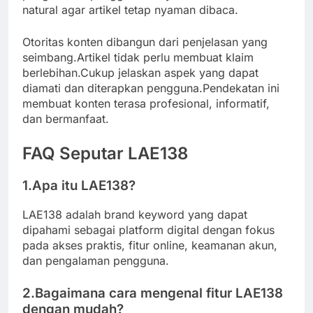
natural agar artikel tetap nyaman dibaca.
Otoritas konten dibangun dari penjelasan yang
seimbang.Artikel tidak perlu membuat klaim
berlebihan.Cukup jelaskan aspek yang dapat
diamati dan diterapkan pengguna.Pendekatan ini
membuat konten terasa profesional, informatif,
dan bermanfaat.
FAQ Seputar LAE138
1.Apa itu LAE138?
LAE138 adalah brand keyword yang dapat
dipahami sebagai platform digital dengan fokus
pada akses praktis, fitur online, keamanan akun,
dan pengalaman pengguna.
2.Bagaimana cara mengenal fitur LAE138
dengan mudah?