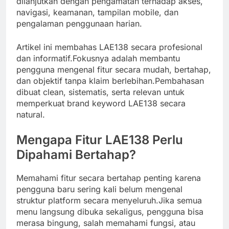
dilanjutkan dengan pengamatan terhadap akses,
navigasi, keamanan, tampilan mobile, dan
pengalaman penggunaan harian.
Artikel ini membahas LAE138 secara profesional
dan informatif.Fokusnya adalah membantu
pengguna mengenal fitur secara mudah, bertahap,
dan objektif tanpa klaim berlebihan.Pembahasan
dibuat clean, sistematis, serta relevan untuk
memperkuat brand keyword LAE138 secara
natural.
Mengapa Fitur LAE138 Perlu
Dipahami Bertahap?
Memahami fitur secara bertahap penting karena
pengguna baru sering kali belum mengenal
struktur platform secara menyeluruh.Jika semua
menu langsung dibuka sekaligus, pengguna bisa
merasa bingung, salah memahami fungsi, atau