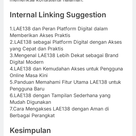
Internal Linking Suggestion
1.LAE138 dan Peran Platform Digital dalam
Memberikan Akses Praktis
2.LAE138 sebagai Platform Digital dengan Akses
yang Cepat dan Praktis
3.Mengenal LAE138 Lebih Dekat sebagai Brand
Digital Modern
4.LAE138 dan Kemudahan Akses untuk Pengguna
Online Masa Kini
5.Panduan Memahami Fitur Utama LAE138 untuk
Pengguna Baru
6.LAE138 dengan Tampilan Sederhana yang
Mudah Digunakan
7.Cara Mengakses LAE138 dengan Aman di
Berbagai Perangkat
Kesimpulan