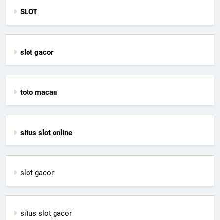
SLOT
slot gacor
toto macau
situs slot online
slot gacor
situs slot gacor