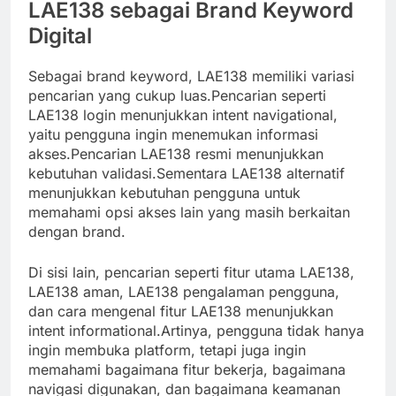
LAE138 sebagai Brand Keyword
Digital
Sebagai brand keyword, LAE138 memiliki variasi
pencarian yang cukup luas.Pencarian seperti
LAE138 login menunjukkan intent navigational,
yaitu pengguna ingin menemukan informasi
akses.Pencarian LAE138 resmi menunjukkan
kebutuhan validasi.Sementara LAE138 alternatif
menunjukkan kebutuhan pengguna untuk
memahami opsi akses lain yang masih berkaitan
dengan brand.
Di sisi lain, pencarian seperti fitur utama LAE138,
LAE138 aman, LAE138 pengalaman pengguna,
dan cara mengenal fitur LAE138 menunjukkan
intent informational.Artinya, pengguna tidak hanya
ingin membuka platform, tetapi juga ingin
memahami bagaimana fitur bekerja, bagaimana
navigasi digunakan, dan bagaimana keamanan