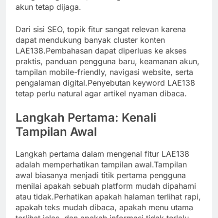
akun tetap dijaga.
Dari sisi SEO, topik fitur sangat relevan karena
dapat mendukung banyak cluster konten
LAE138.Pembahasan dapat diperluas ke akses
praktis, panduan pengguna baru, keamanan akun,
tampilan mobile-friendly, navigasi website, serta
pengalaman digital.Penyebutan keyword LAE138
tetap perlu natural agar artikel nyaman dibaca.
Langkah Pertama: Kenali
Tampilan Awal
Langkah pertama dalam mengenal fitur LAE138
adalah memperhatikan tampilan awal.Tampilan
awal biasanya menjadi titik pertama pengguna
menilai apakah sebuah platform mudah dipahami
atau tidak.Perhatikan apakah halaman terlihat rapi,
apakah teks mudah dibaca, apakah menu utama
terlihat jelas, dan apakah informasi tidak terlalu