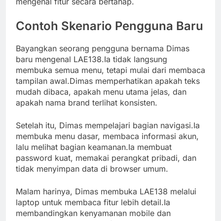
mengenal fitur secara bertahap.
Contoh Skenario Pengguna Baru
Bayangkan seorang pengguna bernama Dimas
baru mengenal LAE138.Ia tidak langsung
membuka semua menu, tetapi mulai dari membaca
tampilan awal.Dimas memperhatikan apakah teks
mudah dibaca, apakah menu utama jelas, dan
apakah nama brand terlihat konsisten.
Setelah itu, Dimas mempelajari bagian navigasi.Ia
membuka menu dasar, membaca informasi akun,
lalu melihat bagian keamanan.Ia membuat
password kuat, memakai perangkat pribadi, dan
tidak menyimpan data di browser umum.
Malam harinya, Dimas membuka LAE138 melalui
laptop untuk membaca fitur lebih detail.Ia
membandingkan kenyamanan mobile dan