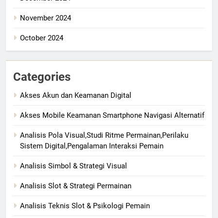
November 2024
October 2024
Categories
Akses Akun dan Keamanan Digital
Akses Mobile Keamanan Smartphone Navigasi Alternatif
Analisis Pola Visual,Studi Ritme Permainan,Perilaku
Sistem Digital,Pengalaman Interaksi Pemain
Analisis Simbol & Strategi Visual
Analisis Slot & Strategi Permainan
Analisis Teknis Slot & Psikologi Pemain