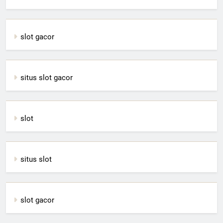
slot gacor
situs slot gacor
slot
situs slot
slot gacor