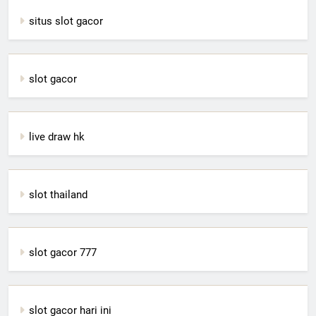
situs slot gacor
slot gacor
live draw hk
slot thailand
slot gacor 777
slot gacor hari ini