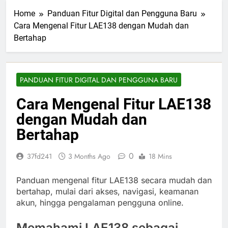
Home
Panduan Fitur Digital dan Pengguna Baru
Cara Mengenal Fitur LAE138 dengan Mudah dan
Bertahap
PANDUAN FITUR DIGITAL DAN PENGGUNA BARU
Cara Mengenal Fitur LAE138
dengan Mudah dan
Bertahap
0
37fd241
3 Months Ago
18 Mins
Panduan mengenal fitur LAE138 secara mudah dan
bertahap, mulai dari akses, navigasi, keamanan
akun, hingga pengalaman pengguna online.
Memahami LAE138 sebagai