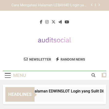
Skip
Cara Mengatasi Login KAYA787 yang Tidak Bisa
to
Dibuka
content
KAYA787 Login melalui Ponsel dengan Tampilan
yang Lebih Adaptif
Cara Mengatasi Halaman EDWINSLOT Login yang
Sulit Dibuka
Cara Mengatasi Halaman LEBAH4D Login yang
Tidak Bisa Dibuka
Cara Mengatasi Login KAYA787 yang Tidak Bisa
Dibuka
Audit Social
Optimalkan Strategi Media Sosial Anda
KAYA787 Login melalui Ponsel dengan Tampilan
NEWSLETTER
RANDOM NEWS
yang Lebih Adaptif
Dengan Layanan Analisis Dari Audit Social.
MENU
ra Mengatasi Halaman EDWINSLOT Login yang Sulit Dibuka
HEADLINES
Weeks Ago