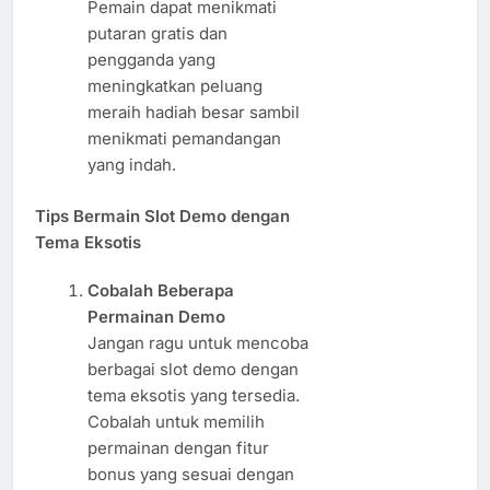
Pemain dapat menikmati
putaran gratis dan
pengganda yang
meningkatkan peluang
meraih hadiah besar sambil
menikmati pemandangan
yang indah.
Tips Bermain Slot Demo dengan
Tema Eksotis
Cobalah Beberapa
Permainan Demo
Jangan ragu untuk mencoba
berbagai slot demo dengan
tema eksotis yang tersedia.
Cobalah untuk memilih
permainan dengan fitur
bonus yang sesuai dengan