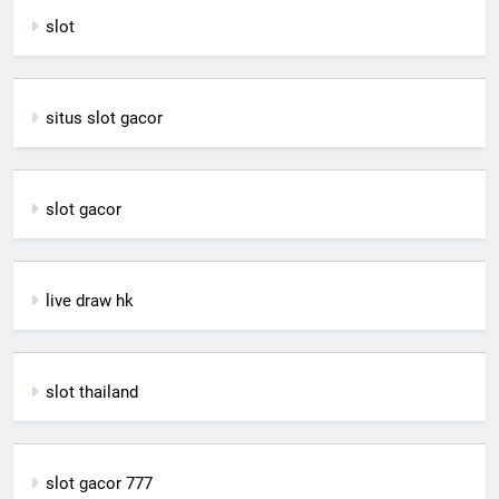
slot
situs slot gacor
slot gacor
live draw hk
slot thailand
slot gacor 777