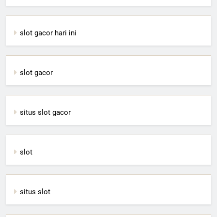
slot gacor hari ini
slot gacor
situs slot gacor
slot
situs slot