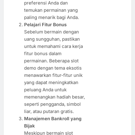
preferensi Anda dan
temukan permainan yang
paling menarik bagi Anda.
Pelajari Fitur Bonus
Sebelum bermain dengan
uang sungguhan, pastikan
untuk memahami cara kerja
fitur bonus dalam
permainan. Beberapa slot
demo dengan tema eksotis
menawarkan fitur-fitur unik
yang dapat meningkatkan
peluang Anda untuk
memenangkan hadiah besar,
seperti pengganda, simbol
liar, atau putaran gratis.
Manajemen Bankroll yang
Bijak
Meskipun bermain slot