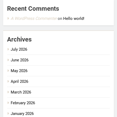
Recent Comments
A WordPress Commenter
on
Hello world!
Archives
July 2026
June 2026
May 2026
April 2026
March 2026
February 2026
January 2026