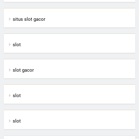
situs slot gacor
slot
slot gacor
slot
slot