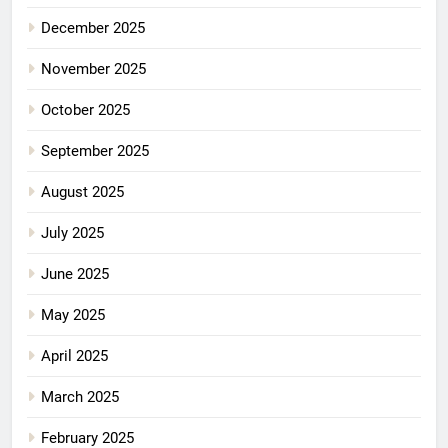
December 2025
November 2025
October 2025
September 2025
August 2025
July 2025
June 2025
May 2025
April 2025
March 2025
February 2025