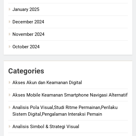
January 2025
December 2024
November 2024
October 2024
Categories
Akses Akun dan Keamanan Digital
Akses Mobile Keamanan Smartphone Navigasi Alternatif
Analisis Pola Visual,Studi Ritme Permainan,Perilaku
Sistem Digital,Pengalaman Interaksi Pemain
Analisis Simbol & Strategi Visual