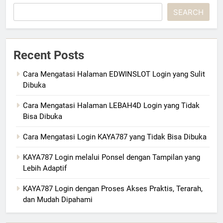
SEARCH
Recent Posts
Cara Mengatasi Halaman EDWINSLOT Login yang Sulit
Dibuka
Cara Mengatasi Halaman LEBAH4D Login yang Tidak
Bisa Dibuka
Cara Mengatasi Login KAYA787 yang Tidak Bisa Dibuka
KAYA787 Login melalui Ponsel dengan Tampilan yang
Lebih Adaptif
KAYA787 Login dengan Proses Akses Praktis, Terarah,
dan Mudah Dipahami