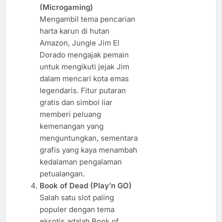
(Microgaming)
Mengambil tema pencarian
harta karun di hutan
Amazon, Jungle Jim El
Dorado mengajak pemain
untuk mengikuti jejak Jim
dalam mencari kota emas
legendaris. Fitur putaran
gratis dan simbol liar
memberi peluang
kemenangan yang
menguntungkan, sementara
grafis yang kaya menambah
kedalaman pengalaman
petualangan.
Book of Dead (Play’n GO)
Salah satu slot paling
populer dengan tema
eksotis adalah Book of