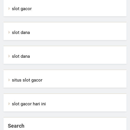
slot gacor
slot dana
slot dana
situs slot gacor
slot gacor hari ini
Search