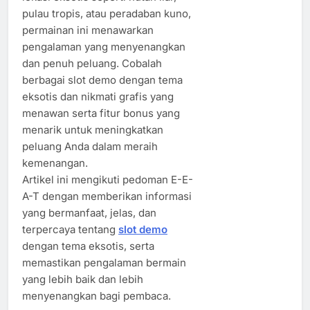
pulau tropis, atau peradaban kuno,
permainan ini menawarkan
pengalaman yang menyenangkan
dan penuh peluang. Cobalah
berbagai slot demo dengan tema
eksotis dan nikmati grafis yang
menawan serta fitur bonus yang
menarik untuk meningkatkan
peluang Anda dalam meraih
kemenangan.
Artikel ini mengikuti pedoman E-E-
A-T dengan memberikan informasi
yang bermanfaat, jelas, dan
terpercaya tentang
slot demo
dengan tema eksotis, serta
memastikan pengalaman bermain
yang lebih baik dan lebih
menyenangkan bagi pembaca.