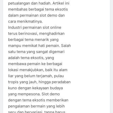
petualangan dan hadiah. Artikel ini
membahas berbagai tema eksotis
dalam permainan slot demo dan
cara menikmatinya.
Industri permainan slot online
terus berinovasi, menghadirkan
berbagai tema menarik yang
mampu memikat hati pemain. Salah
satu tema yang sangat digemari
adalah tema eksotis, yang
membawa pemain ke berbagai
lokasi menakjubkan, baik itu alam
liar yang belum terjamah, pulau
tropis yang jauh, hingga peradaban
kuno dengan kekayaan budaya
yang mempesona. Slot demo
dengan tema eksotis memberikan
pengalaman bermain yang lebih
seru dan bervariasi, tanpa harus