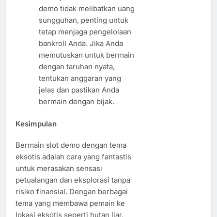
demo tidak melibatkan uang
sungguhan, penting untuk
tetap menjaga pengelolaan
bankroll Anda. Jika Anda
memutuskan untuk bermain
dengan taruhan nyata,
tentukan anggaran yang
jelas dan pastikan Anda
bermain dengan bijak.
Kesimpulan
Bermain slot demo dengan tema
eksotis adalah cara yang fantastis
untuk merasakan sensasi
petualangan dan eksplorasi tanpa
risiko finansial. Dengan berbagai
tema yang membawa pemain ke
lokasi eksotis seperti hutan liar,