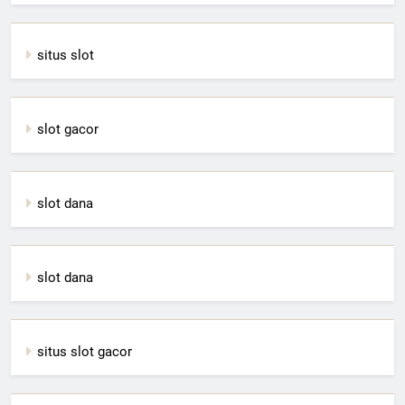
situs slot
slot gacor
slot dana
slot dana
situs slot gacor