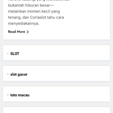
bukanlah hiburan besar—
melainkan momen kecil yang
tenang, dan Corlaslot tahu cara
menyediakannya.
Read More
SLOT
slot gacor
toto macau