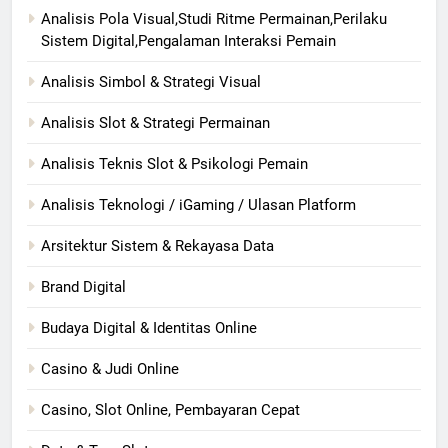
Analisis Pola Visual,Studi Ritme Permainan,Perilaku
Sistem Digital,Pengalaman Interaksi Pemain
Analisis Simbol & Strategi Visual
Analisis Slot & Strategi Permainan
Analisis Teknis Slot & Psikologi Pemain
Analisis Teknologi / iGaming / Ulasan Platform
Arsitektur Sistem & Rekayasa Data
Brand Digital
Budaya Digital & Identitas Online
Casino & Judi Online
Casino, Slot Online, Pembayaran Cepat