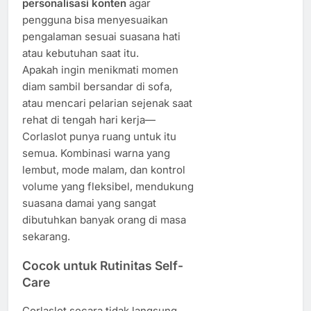
personalisasi konten
agar
pengguna bisa menyesuaikan
pengalaman sesuai suasana hati
atau kebutuhan saat itu.
Apakah ingin menikmati momen
diam sambil bersandar di sofa,
atau mencari pelarian sejenak saat
rehat di tengah hari kerja—
Corlaslot punya ruang untuk itu
semua. Kombinasi warna yang
lembut, mode malam, dan kontrol
volume yang fleksibel, mendukung
suasana damai yang sangat
dibutuhkan banyak orang di masa
sekarang.
Cocok untuk Rutinitas Self-
Care
Corlaslot secara tidak langsung