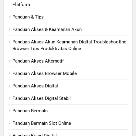
Platform
Panduan & Tips
Panduan Akses & Keamanan Akun
Panduan Akses Akun Keamanan Digital Troubleshooting
Browser Tips Produktivitas Online
Panduan Akses Alternatif
Panduan Akses Browser Mobile
Panduan Akses Digital
Panduan Akses Digital Stabil
Panduan Bermain
Panduan Bermain Slot Online
Panduan Brand Digital