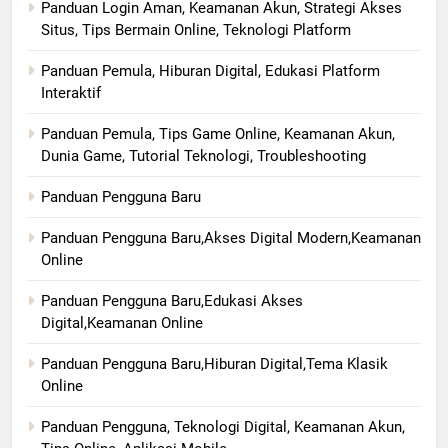
Panduan Login Aman, Keamanan Akun, Strategi Akses
Situs, Tips Bermain Online, Teknologi Platform
Panduan Pemula, Hiburan Digital, Edukasi Platform
Interaktif
Panduan Pemula, Tips Game Online, Keamanan Akun,
Dunia Game, Tutorial Teknologi, Troubleshooting
Panduan Pengguna Baru
Panduan Pengguna Baru,Akses Digital Modern,Keamanan
Online
Panduan Pengguna Baru,Edukasi Akses
Digital,Keamanan Online
Panduan Pengguna Baru,Hiburan Digital,Tema Klasik
Online
Panduan Pengguna, Teknologi Digital, Keamanan Akun,