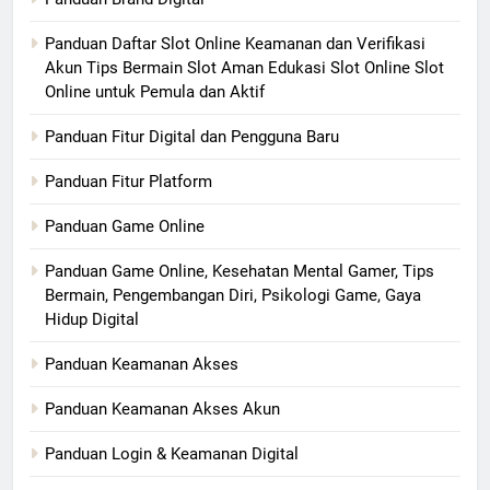
Panduan Daftar Slot Online Keamanan dan Verifikasi
Akun Tips Bermain Slot Aman Edukasi Slot Online Slot
Online untuk Pemula dan Aktif
Panduan Fitur Digital dan Pengguna Baru
Panduan Fitur Platform
Panduan Game Online
Panduan Game Online, Kesehatan Mental Gamer, Tips
Bermain, Pengembangan Diri, Psikologi Game, Gaya
Hidup Digital
Panduan Keamanan Akses
Panduan Keamanan Akses Akun
Panduan Login & Keamanan Digital