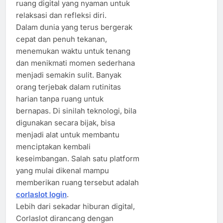
ruang digital yang nyaman untuk
relaksasi dan refleksi diri.
Dalam dunia yang terus bergerak
cepat dan penuh tekanan,
menemukan waktu untuk tenang
dan menikmati momen sederhana
menjadi semakin sulit. Banyak
orang terjebak dalam rutinitas
harian tanpa ruang untuk
bernapas. Di sinilah teknologi, bila
digunakan secara bijak, bisa
menjadi alat untuk membantu
menciptakan kembali
keseimbangan. Salah satu platform
yang mulai dikenal mampu
memberikan ruang tersebut adalah
corlaslot login
.
Lebih dari sekadar hiburan digital,
Corlaslot dirancang dengan