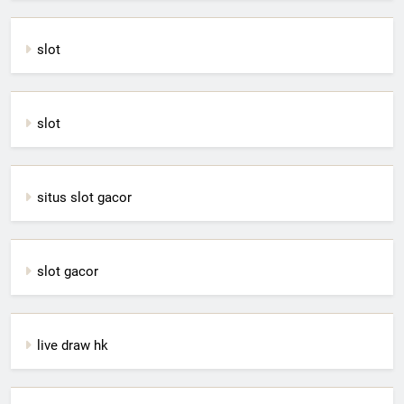
slot
slot
situs slot gacor
slot gacor
live draw hk