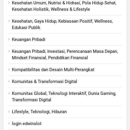
Kesehatan Umum, Nutrisi & Hidrasi, Pola Hidup Sehat,
Kesehatan Holistik, Wellness & Lifestyle
Kesehatan, Gaya Hidup, Kebiasaan Positif, Wellness,
Edukasi Publik
Keuangan Pribadi
Keuangan Pribadi, Investasi, Perencanaan Masa Depan,
Mindset Finansial, Pendidikan Finansial
Kompatibilitas dan Desain Multi-Perangkat
Komunitas & Transformasi Digital
Komunitas Global, Teknologi Interaktif, Dunia Gaming,
Transformasi Digital
Lifestyle, Teknologi, Hiburan
login edwinslot