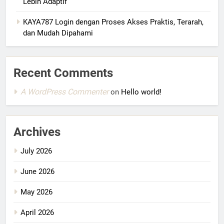
Lebih Adaptif
KAYA787 Login dengan Proses Akses Praktis, Terarah,
dan Mudah Dipahami
Recent Comments
A WordPress Commenter
on
Hello world!
Archives
July 2026
June 2026
May 2026
April 2026