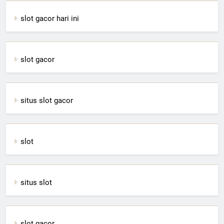
slot gacor hari ini
slot gacor
situs slot gacor
slot
situs slot
slot gacor