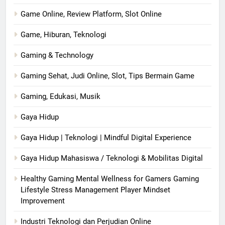
Game Online, Review Platform, Slot Online
Game, Hiburan, Teknologi
Gaming & Technology
Gaming Sehat, Judi Online, Slot, Tips Bermain Game
Gaming, Edukasi, Musik
Gaya Hidup
Gaya Hidup | Teknologi | Mindful Digital Experience
Gaya Hidup Mahasiswa / Teknologi & Mobilitas Digital
Healthy Gaming Mental Wellness for Gamers Gaming
Lifestyle Stress Management Player Mindset
Improvement
Industri Teknologi dan Perjudian Online