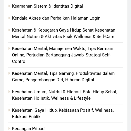
Keamanan Sistem & Identitas Digital
Kendala Akses dan Perbaikan Halaman Login
Kesehatan & Kebugaran Gaya Hidup Sehat Kesehatan
Mental Nutrisi & Aktivitas Fisik Wellness & Self-Care
Kesehatan Mental, Manajemen Waktu, Tips Bermain
Online, Perjudian Bertanggung Jawab, Strategi Self-
Control
Kesehatan Mental, Tips Gaming, Produktivitas dalam
Game, Pengembangan Diri, Hiburan Digital
Kesehatan Umum, Nutrisi & Hidrasi, Pola Hidup Sehat,
Kesehatan Holistik, Wellness & Lifestyle
Kesehatan, Gaya Hidup, Kebiasaan Positif, Wellness,
Edukasi Publik
Keuangan Pribadi