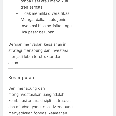
tanpa riset atau mengikuti
tren semata.
Tidak memiliki diversifikasi.
Mengandalkan satu jenis
investasi bisa berisiko tinggi
jika pasar berubah.
Dengan menyadari kesalahan ini,
strategi menabung dan investasi
menjadi lebih terstruktur dan
aman.
Kesimpulan
Seni menabung dan
menginvestasikan uang adalah
kombinasi antara disiplin, strategi,
dan mindset yang tepat. Menabung
menyediakan fondasi keamanan