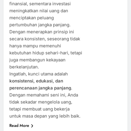
finansial, sementara investasi
meningkatkan nilai uang dan
menciptakan peluang
pertumbuhan jangka panjang.
Dengan menerapkan prinsip ini
secara konsisten, seseorang tidak
hanya mampu memenuhi
kebutuhan hidup sehari-hari, tetapi
juga membangun kekayaan
berkelanjutan.
Ingatlah, kunci utama adalah
konsistensi, edukasi, dan
perencanaan jangka panjang
.
Dengan memahami seni ini, Anda
tidak sekadar mengelola uang,
tetapi membuat uang bekerja
untuk masa depan yang lebih baik.
Read More