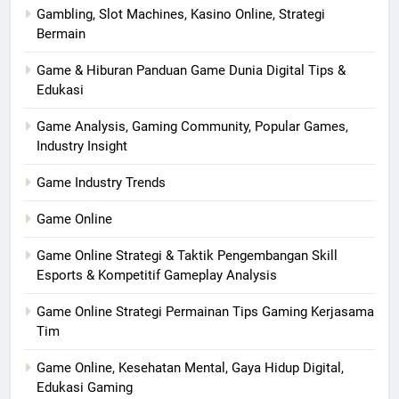
Gambling, Slot Machines, Kasino Online, Strategi
Bermain
Game & Hiburan Panduan Game Dunia Digital Tips &
Edukasi
Game Analysis, Gaming Community, Popular Games,
Industry Insight
Game Industry Trends
Game Online
Game Online Strategi & Taktik Pengembangan Skill
Esports & Kompetitif Gameplay Analysis
Game Online Strategi Permainan Tips Gaming Kerjasama
Tim
Game Online, Kesehatan Mental, Gaya Hidup Digital,
Edukasi Gaming