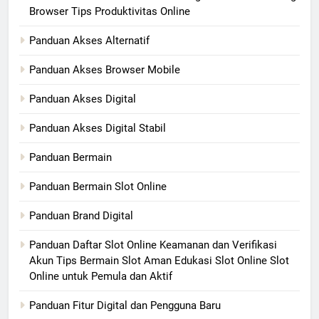
Browser Tips Produktivitas Online
Panduan Akses Alternatif
Panduan Akses Browser Mobile
Panduan Akses Digital
Panduan Akses Digital Stabil
Panduan Bermain
Panduan Bermain Slot Online
Panduan Brand Digital
Panduan Daftar Slot Online Keamanan dan Verifikasi
Akun Tips Bermain Slot Aman Edukasi Slot Online Slot
Online untuk Pemula dan Aktif
Panduan Fitur Digital dan Pengguna Baru