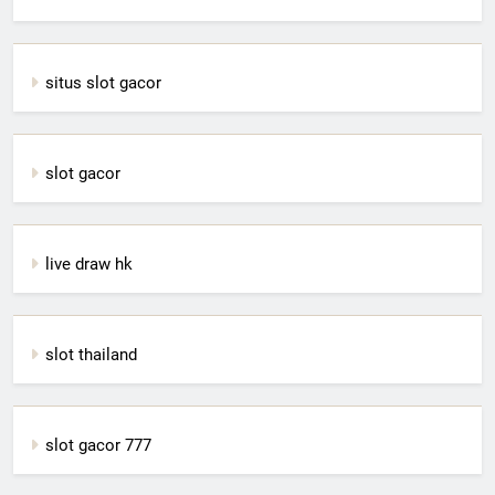
situs slot gacor
slot gacor
live draw hk
slot thailand
slot gacor 777