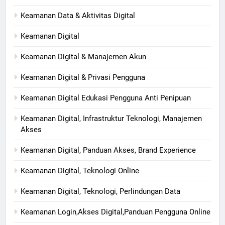
Keamanan Data & Aktivitas Digital
Keamanan Digital
Keamanan Digital & Manajemen Akun
Keamanan Digital & Privasi Pengguna
Keamanan Digital Edukasi Pengguna Anti Penipuan
Keamanan Digital, Infrastruktur Teknologi, Manajemen
Akses
Keamanan Digital, Panduan Akses, Brand Experience
Keamanan Digital, Teknologi Online
Keamanan Digital, Teknologi, Perlindungan Data
Keamanan Login,Akses Digital,Panduan Pengguna Online