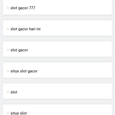
slot gacor 777
slot gacor hari ini
slot gacor
situs slot gacor
slot
situs slot