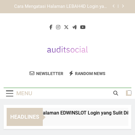
Skip
Cara Mengatasi Login KAYA787 yang Tidak Bisa
to
Dibuka
content
KAYA787 Login melalui Ponsel dengan Tampilan
yang Lebih Adaptif
Cara Mengatasi Halaman EDWINSLOT Login yang
Sulit Dibuka
Cara Mengatasi Halaman LEBAH4D Login yang
Tidak Bisa Dibuka
Cara Mengatasi Login KAYA787 yang Tidak Bisa
Dibuka
Audit Social
Optimalkan Strategi Media Sosial Anda
KAYA787 Login melalui Ponsel dengan Tampilan
NEWSLETTER
RANDOM NEWS
yang Lebih Adaptif
Dengan Layanan Analisis Dari Audit Social.
MENU
ra Mengatasi Halaman EDWINSLOT Login yang Sulit Dibuka
HEADLINES
Weeks Ago