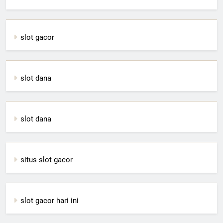
slot gacor
slot dana
slot dana
situs slot gacor
slot gacor hari ini