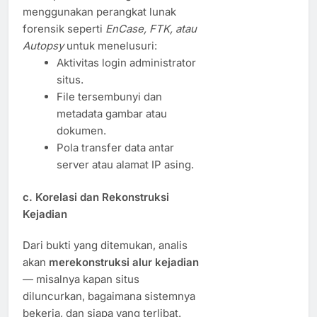
menggunakan perangkat lunak
forensik seperti
EnCase, FTK, atau
Autopsy
untuk menelusuri:
Aktivitas login administrator
situs.
File tersembunyi dan
metadata gambar atau
dokumen.
Pola transfer data antar
server atau alamat IP asing.
c. Korelasi dan Rekonstruksi
Kejadian
Dari bukti yang ditemukan, analis
akan
merekonstruksi alur kejadian
— misalnya kapan situs
diluncurkan, bagaimana sistemnya
bekerja, dan siapa yang terlibat.