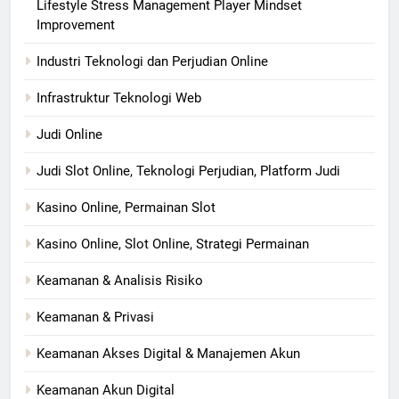
Lifestyle Stress Management Player Mindset
Improvement
Industri Teknologi dan Perjudian Online
Infrastruktur Teknologi Web
Judi Online
Judi Slot Online, Teknologi Perjudian, Platform Judi
Kasino Online, Permainan Slot
Kasino Online, Slot Online, Strategi Permainan
Keamanan & Analisis Risiko
Keamanan & Privasi
Keamanan Akses Digital & Manajemen Akun
Keamanan Akun Digital