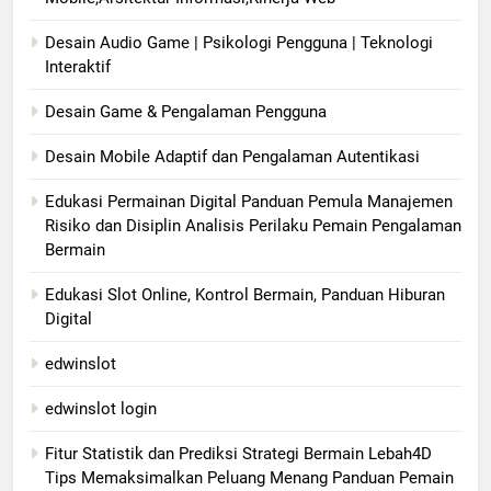
Desain Audio Game | Psikologi Pengguna | Teknologi
Interaktif
Desain Game & Pengalaman Pengguna
Desain Mobile Adaptif dan Pengalaman Autentikasi
Edukasi Permainan Digital Panduan Pemula Manajemen
Risiko dan Disiplin Analisis Perilaku Pemain Pengalaman
Bermain
Edukasi Slot Online, Kontrol Bermain, Panduan Hiburan
Digital
edwinslot
edwinslot login
Fitur Statistik dan Prediksi Strategi Bermain Lebah4D
Tips Memaksimalkan Peluang Menang Panduan Pemain