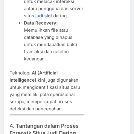
untuk melacak interaksi
antara pengguna dan server
situs
judi slot
daring.
Data Recovery:
Memulihkan file atau
database yang dihapus
untuk mendapatkan bukti
transaksi dan catatan
keuangan.
Teknologi
AI (Artificial
Intelligence)
kini juga digunakan
untuk mengidentifikasi situs baru
yang memiliki pola operasional
serupa, mempercepat proses
deteksi dan pencegahan.
4. Tantangan dalam Proses
Forensik Situs Judi Daring