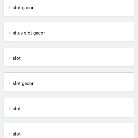
slot gacor
situs slot gacor
slot
slot gacor
slot
slot