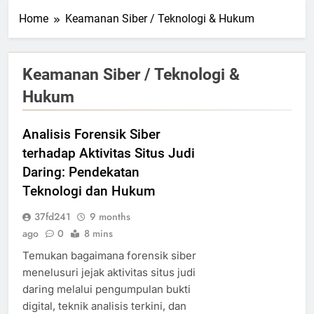
Home
Keamanan Siber / Teknologi & Hukum
Keamanan Siber / Teknologi &
Hukum
Analisis Forensik Siber
terhadap Aktivitas Situs Judi
Daring: Pendekatan
Teknologi dan Hukum
37fd241
9 months
ago
0
8 mins
Temukan bagaimana forensik siber
menelusuri jejak aktivitas situs judi
daring melalui pengumpulan bukti
digital, teknik analisis terkini, dan