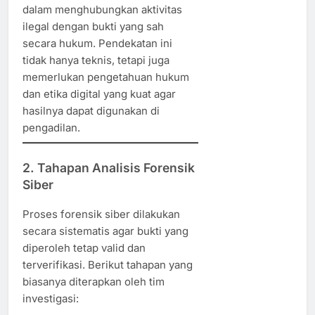
dalam menghubungkan aktivitas
ilegal dengan bukti yang sah
secara hukum. Pendekatan ini
tidak hanya teknis, tetapi juga
memerlukan pengetahuan hukum
dan etika digital yang kuat agar
hasilnya dapat digunakan di
pengadilan.
2. Tahapan Analisis Forensik
Siber
Proses forensik siber dilakukan
secara sistematis agar bukti yang
diperoleh tetap valid dan
terverifikasi. Berikut tahapan yang
biasanya diterapkan oleh tim
investigasi: