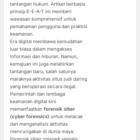
tantangan hukum. Artikel berbasis
prinsip E-E-A-T ini memberi
wawasan komprehensif untuk
pemahaman pengguna dan praktisi
keamanan.
Era digital membawa kemudahan
luar biasa dalam mengakses
informasi dan hiburan. Namun,
kemajuan ini juga melahirkan
tantangan baru, salah satunya
maraknya aktivitas situs judi daring
yang beroperasi secara ilegal.
Pemerintah dan lembaga
keamanan digital kini
memanfaatkan
forensik siber
(cyber forensics)
untuk melacak
dan menganalisis aktivitas
mencurigakan di dunia maya.
Forensik siber menjadi senjata