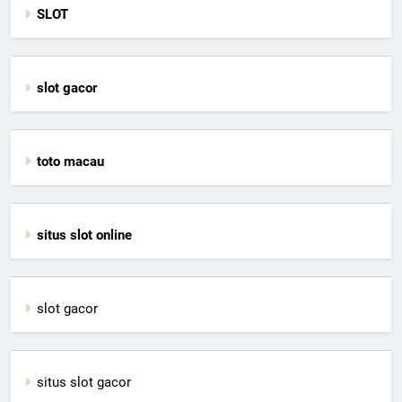
SLOT
slot gacor
toto macau
situs slot online
slot gacor
situs slot gacor