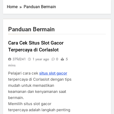
Home
Panduan Bermain
Panduan Bermain
Cara Cek Situs Slot Gacor
Terpercaya di Corlaslot
37fd241
1 year ago
0
5
mins
Pelajari cara cek
situs slot gacor
terpercaya di Corlaslot dengan tips
mudah untuk memastikan
keamanan dan kenyamanan saat
bermain.
Memilih situs slot gacor
terpercaya adalah langkah penting