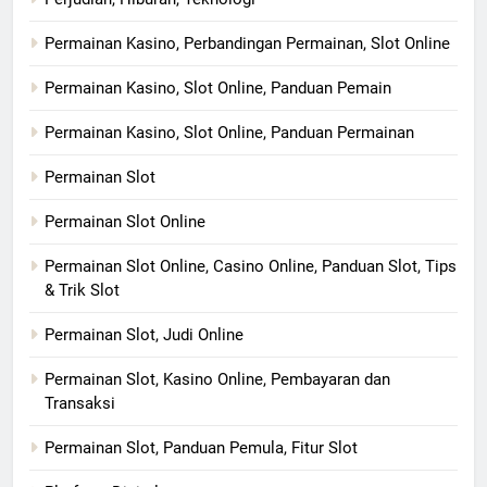
Permainan Kasino, Perbandingan Permainan, Slot Online
Permainan Kasino, Slot Online, Panduan Pemain
Permainan Kasino, Slot Online, Panduan Permainan
Permainan Slot
Permainan Slot Online
Permainan Slot Online, Casino Online, Panduan Slot, Tips
& Trik Slot
Permainan Slot, Judi Online
Permainan Slot, Kasino Online, Pembayaran dan
Transaksi
Permainan Slot, Panduan Pemula, Fitur Slot