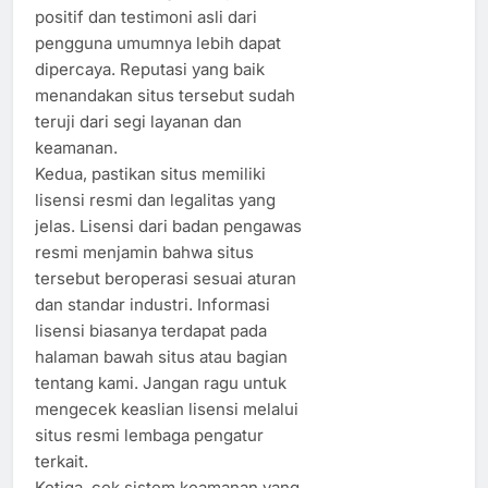
positif dan testimoni asli dari
pengguna umumnya lebih dapat
dipercaya. Reputasi yang baik
menandakan situs tersebut sudah
teruji dari segi layanan dan
keamanan.
Kedua, pastikan situs memiliki
lisensi resmi dan legalitas yang
jelas. Lisensi dari badan pengawas
resmi menjamin bahwa situs
tersebut beroperasi sesuai aturan
dan standar industri. Informasi
lisensi biasanya terdapat pada
halaman bawah situs atau bagian
tentang kami. Jangan ragu untuk
mengecek keaslian lisensi melalui
situs resmi lembaga pengatur
terkait.
Ketiga, cek sistem keamanan yang