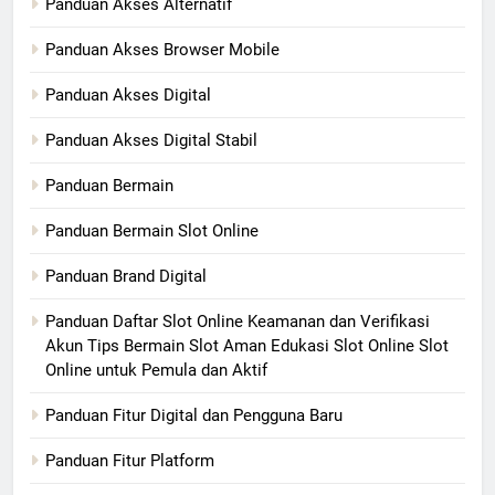
Panduan Akses Alternatif
Panduan Akses Browser Mobile
Panduan Akses Digital
Panduan Akses Digital Stabil
Panduan Bermain
Panduan Bermain Slot Online
Panduan Brand Digital
Panduan Daftar Slot Online Keamanan dan Verifikasi
Akun Tips Bermain Slot Aman Edukasi Slot Online Slot
Online untuk Pemula dan Aktif
Panduan Fitur Digital dan Pengguna Baru
Panduan Fitur Platform