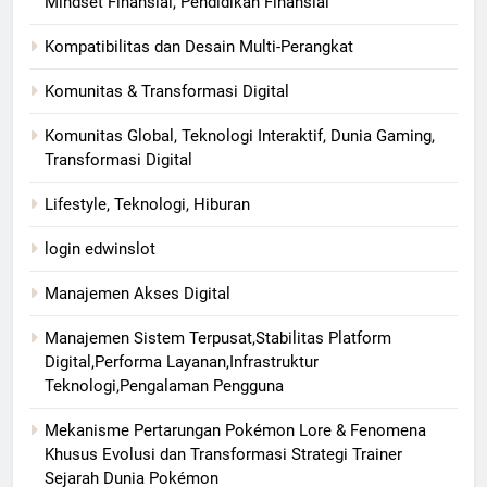
Mindset Finansial, Pendidikan Finansial
Kompatibilitas dan Desain Multi-Perangkat
Komunitas & Transformasi Digital
Komunitas Global, Teknologi Interaktif, Dunia Gaming,
Transformasi Digital
Lifestyle, Teknologi, Hiburan
login edwinslot
Manajemen Akses Digital
Manajemen Sistem Terpusat,Stabilitas Platform
Digital,Performa Layanan,Infrastruktur
Teknologi,Pengalaman Pengguna
Mekanisme Pertarungan Pokémon Lore & Fenomena
Khusus Evolusi dan Transformasi Strategi Trainer
Sejarah Dunia Pokémon