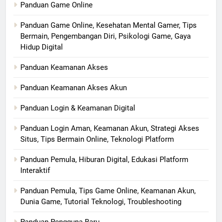
Panduan Game Online
Panduan Game Online, Kesehatan Mental Gamer, Tips
Bermain, Pengembangan Diri, Psikologi Game, Gaya
Hidup Digital
Panduan Keamanan Akses
Panduan Keamanan Akses Akun
Panduan Login & Keamanan Digital
Panduan Login Aman, Keamanan Akun, Strategi Akses
Situs, Tips Bermain Online, Teknologi Platform
Panduan Pemula, Hiburan Digital, Edukasi Platform
Interaktif
Panduan Pemula, Tips Game Online, Keamanan Akun,
Dunia Game, Tutorial Teknologi, Troubleshooting