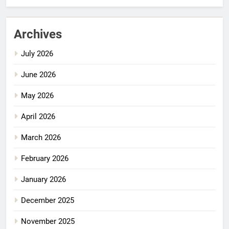
Archives
July 2026
June 2026
May 2026
April 2026
March 2026
February 2026
January 2026
December 2025
November 2025