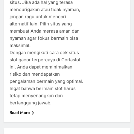
situs. Jika ada hal yang terasa
mencurigakan atau tidak nyaman,
jangan ragu untuk mencari
alternatif lain. Pilih situs yang
membuat Anda merasa aman dan
nyaman agar fokus bermain bisa
maksimal.
Dengan mengikuti cara cek situs
slot gacor terpercaya di Corlaslot
ini, Anda dapat meminimalkan
risiko dan mendapatkan
pengalaman bermain yang optimal.
Ingat bahwa bermain slot harus
tetap menyenangkan dan
bertanggung jawab.
Read More