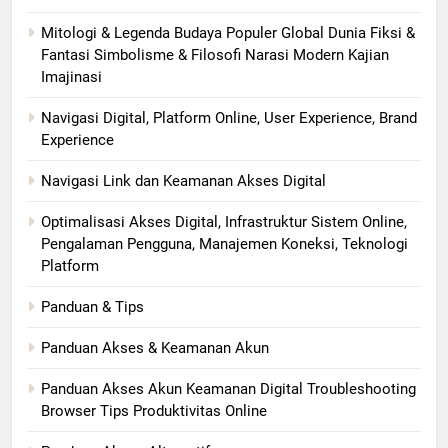
Mitologi & Legenda Budaya Populer Global Dunia Fiksi &
Fantasi Simbolisme & Filosofi Narasi Modern Kajian
Imajinasi
Navigasi Digital, Platform Online, User Experience, Brand
Experience
Navigasi Link dan Keamanan Akses Digital
Optimalisasi Akses Digital, Infrastruktur Sistem Online,
Pengalaman Pengguna, Manajemen Koneksi, Teknologi
Platform
Panduan & Tips
Panduan Akses & Keamanan Akun
Panduan Akses Akun Keamanan Digital Troubleshooting
Browser Tips Produktivitas Online