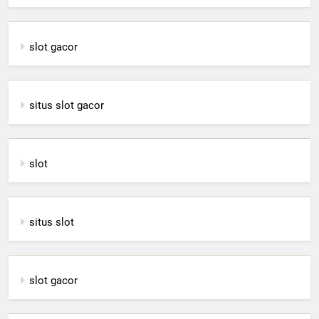
slot gacor
situs slot gacor
slot
situs slot
slot gacor