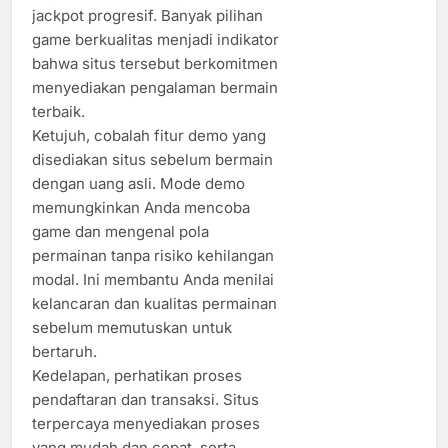
jackpot progresif. Banyak pilihan
game berkualitas menjadi indikator
bahwa situs tersebut berkomitmen
menyediakan pengalaman bermain
terbaik.
Ketujuh, cobalah fitur demo yang
disediakan situs sebelum bermain
dengan uang asli. Mode demo
memungkinkan Anda mencoba
game dan mengenal pola
permainan tanpa risiko kehilangan
modal. Ini membantu Anda menilai
kelancaran dan kualitas permainan
sebelum memutuskan untuk
bertaruh.
Kedelapan, perhatikan proses
pendaftaran dan transaksi. Situs
terpercaya menyediakan proses
yang mudah dan cepat, serta