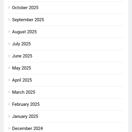
October 2025
September 2025
August 2025
July 2025
June 2025
May 2025
April 2025
March 2025
February 2025
January 2025
December 2024