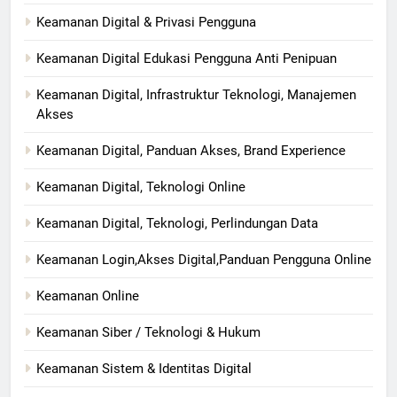
Keamanan Digital & Privasi Pengguna
Keamanan Digital Edukasi Pengguna Anti Penipuan
Keamanan Digital, Infrastruktur Teknologi, Manajemen
Akses
Keamanan Digital, Panduan Akses, Brand Experience
Keamanan Digital, Teknologi Online
Keamanan Digital, Teknologi, Perlindungan Data
Keamanan Login,Akses Digital,Panduan Pengguna Online
Keamanan Online
Keamanan Siber / Teknologi & Hukum
Keamanan Sistem & Identitas Digital