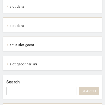
slot dana
slot dana
situs slot gacor
slot gacor hari ini
Search
SEARCH