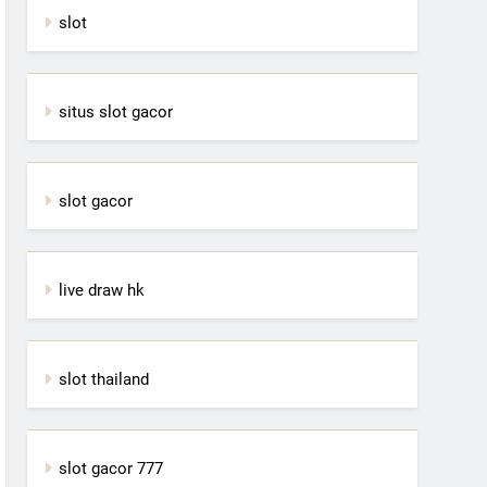
slot
situs slot gacor
slot gacor
live draw hk
slot thailand
slot gacor 777