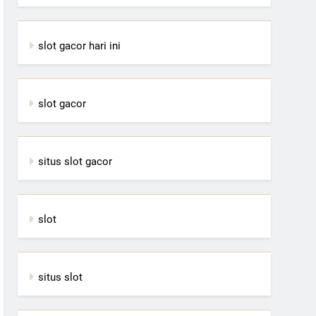
slot gacor hari ini
slot gacor
situs slot gacor
slot
situs slot