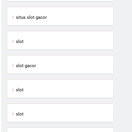
situs slot gacor
slot
slot gacor
slot
slot