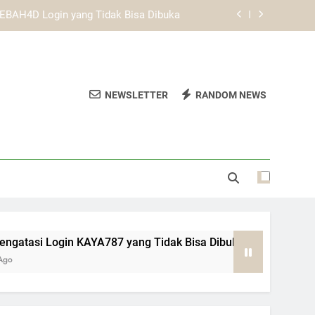
EBAH4D Login yang Tidak Bisa Dibuka
Login KAYA787 yang Tidak Bisa Dibuka
l dengan Tampilan yang Lebih Adaptif
NEWSLETTER
RANDOM NEWS
n EDWINSLOT Login yang Sulit Dibuka
EBAH4D Login yang Tidak Bisa Dibuka
t Social.
Login KAYA787 yang Tidak Bisa Dibuka
l dengan Tampilan yang Lebih Adaptif
gin KAYA787 yang Tidak Bisa Dibuka
KAYA787 Login mel
3 Weeks Ago