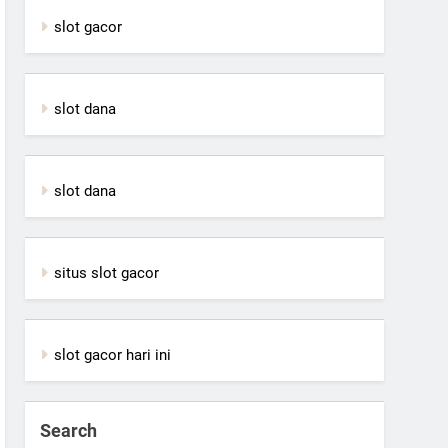
slot gacor
slot dana
slot dana
situs slot gacor
slot gacor hari ini
Search