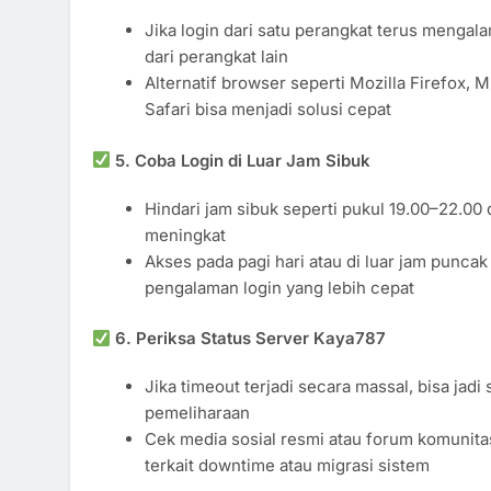
Jika login dari satu perangkat terus mengala
dari perangkat lain
Alternatif browser seperti Mozilla Firefox, M
Safari bisa menjadi solusi cepat
5.
Coba Login di Luar Jam Sibuk
Hindari jam sibuk seperti pukul 19.00–22.00 d
meningkat
Akses pada pagi hari atau di luar jam punca
pengalaman login yang lebih cepat
6.
Periksa Status Server Kaya787
Jika timeout terjadi secara massal, bisa jad
pemeliharaan
Cek media sosial resmi atau forum komunita
terkait downtime atau migrasi sistem