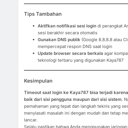
Tips Tambahan
Aktifkan notifikasi sesi login
di perangkat An
sesi berakhir secara otomatis
Gunakan DNS publik
(Google 8.8.8.8 atau Clo
mempercepat respon DNS saat login
Update browser secara berkala
agar kompat
teknologi terbaru yang digunakan Kaya787
Kesimpulan
Timeout saat login ke Kaya787 bisa terjadi karena
baik dari sisi pengguna maupun dari sisi sistem
. 
pemahaman yang tepat dan langkah teknis yang ses
menyiasati masalah ini dengan mudah dan tetap me
lancar.
Selalu pastikan bahwa Anda menggunakan jaringan