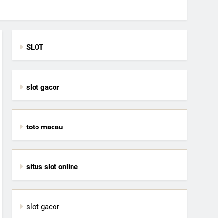
SLOT
slot gacor
toto macau
situs slot online
slot gacor