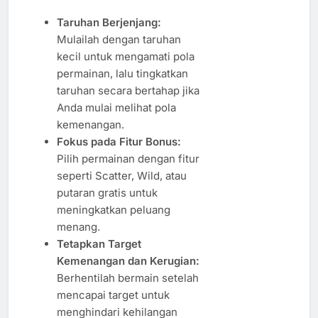
Taruhan Berjenjang:
Mulailah dengan taruhan
kecil untuk mengamati pola
permainan, lalu tingkatkan
taruhan secara bertahap jika
Anda mulai melihat pola
kemenangan.
Fokus pada Fitur Bonus:
Pilih permainan dengan fitur
seperti Scatter, Wild, atau
putaran gratis untuk
meningkatkan peluang
menang.
Tetapkan Target
Kemenangan dan Kerugian:
Berhentilah bermain setelah
mencapai target untuk
menghindari kehilangan