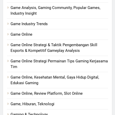
Game Analysis, Gaming Community, Popular Games,
Industry Insight
Game Industry Trends
Game Online
Game Online Strategi & Taktik Pengembangan Skill
Esports & Kompetitif Gameplay Analysis
Game Online Strategi Permainan Tips Gaming Kerjasama
Tim
Game Online, Kesehatan Mental, Gaya Hidup Digital,
Edukasi Gaming
Game Online, Review Platform, Slot Online
Game, Hiburan, Teknologi
Gaming & Technology