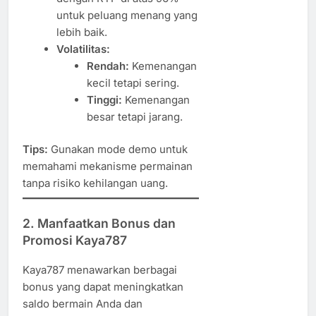
untuk peluang menang yang
lebih baik.
Volatilitas:
Rendah:
Kemenangan
kecil tetapi sering.
Tinggi:
Kemenangan
besar tetapi jarang.
Tips:
Gunakan mode demo untuk
memahami mekanisme permainan
tanpa risiko kehilangan uang.
2.
Manfaatkan Bonus dan
Promosi Kaya787
Kaya787 menawarkan berbagai
bonus yang dapat meningkatkan
saldo bermain Anda dan