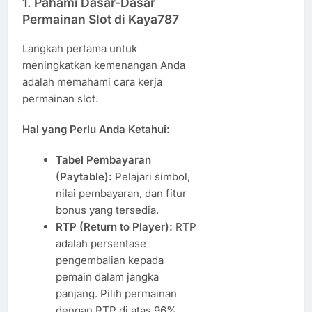
1.
Pahami Dasar-Dasar
Permainan Slot di Kaya787
Langkah pertama untuk
meningkatkan kemenangan Anda
adalah memahami cara kerja
permainan slot.
Hal yang Perlu Anda Ketahui:
Tabel Pembayaran
(Paytable):
Pelajari simbol,
nilai pembayaran, dan fitur
bonus yang tersedia.
RTP (Return to Player):
RTP
adalah persentase
pengembalian kepada
pemain dalam jangka
panjang. Pilih permainan
dengan RTP di atas 96%