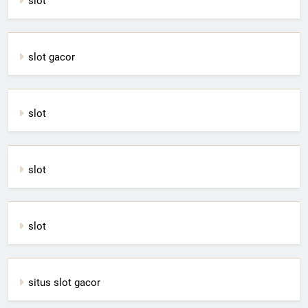
slot
slot gacor
slot
slot
slot
situs slot gacor