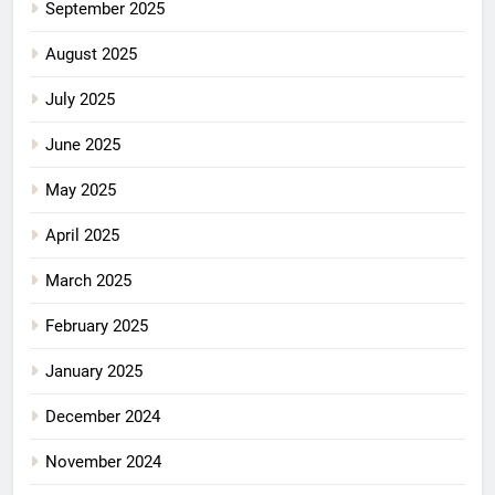
September 2025
August 2025
July 2025
June 2025
May 2025
April 2025
March 2025
February 2025
January 2025
December 2024
November 2024