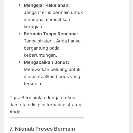
Mengejar Kekalahan:
Jangan terus bermain untuk
mencoba memulihkan
kerugian.
Bermain Tanpa Rencana:
Tanpa strategi, Anda hanya
bergantung pada
keberuntungan.
Mengabaikan Bonus:
Melewatkan peluang untuk
memanfaatkan bonus yang
tersedia.
Tips:
Bermainlah dengan fokus
dan tetap disiplin terhadap strategi
Anda.
7.
Nikmati Proses Bermain