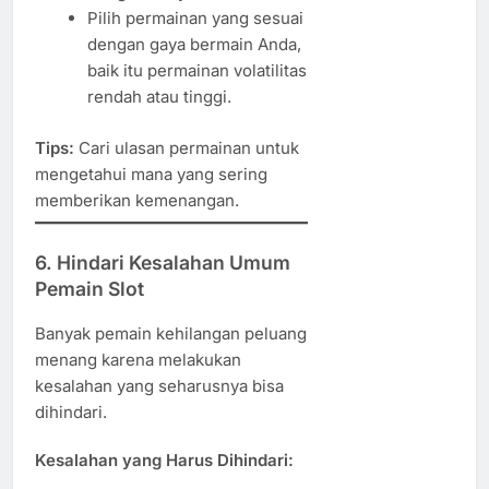
Pilih permainan yang sesuai
dengan gaya bermain Anda,
baik itu permainan volatilitas
rendah atau tinggi.
Tips:
Cari ulasan permainan untuk
mengetahui mana yang sering
memberikan kemenangan.
6.
Hindari Kesalahan Umum
Pemain Slot
Banyak pemain kehilangan peluang
menang karena melakukan
kesalahan yang seharusnya bisa
dihindari.
Kesalahan yang Harus Dihindari: