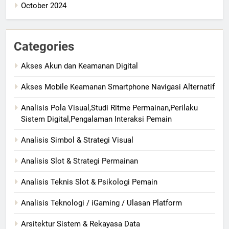
October 2024
Categories
Akses Akun dan Keamanan Digital
Akses Mobile Keamanan Smartphone Navigasi Alternatif
Analisis Pola Visual,Studi Ritme Permainan,Perilaku
Sistem Digital,Pengalaman Interaksi Pemain
Analisis Simbol & Strategi Visual
Analisis Slot & Strategi Permainan
Analisis Teknis Slot & Psikologi Pemain
Analisis Teknologi / iGaming / Ulasan Platform
Arsitektur Sistem & Rekayasa Data