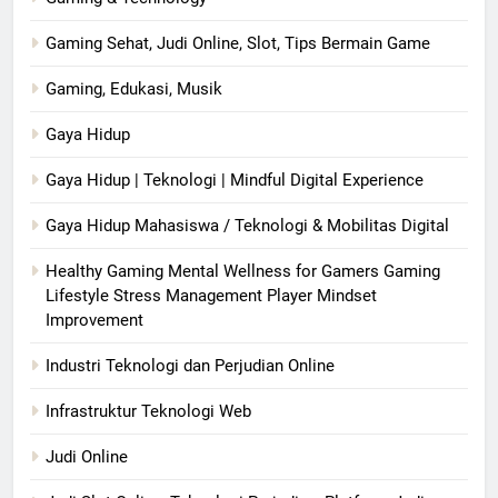
Gaming Sehat, Judi Online, Slot, Tips Bermain Game
Gaming, Edukasi, Musik
Gaya Hidup
Gaya Hidup | Teknologi | Mindful Digital Experience
Gaya Hidup Mahasiswa / Teknologi & Mobilitas Digital
Healthy Gaming Mental Wellness for Gamers Gaming
Lifestyle Stress Management Player Mindset
Improvement
Industri Teknologi dan Perjudian Online
Infrastruktur Teknologi Web
Judi Online