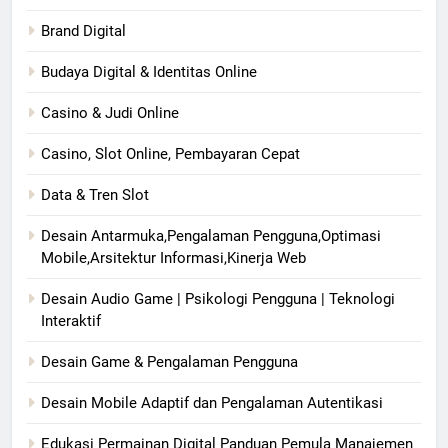
Brand Digital
Budaya Digital & Identitas Online
Casino & Judi Online
Casino, Slot Online, Pembayaran Cepat
Data & Tren Slot
Desain Antarmuka,Pengalaman Pengguna,Optimasi
Mobile,Arsitektur Informasi,Kinerja Web
Desain Audio Game | Psikologi Pengguna | Teknologi
Interaktif
Desain Game & Pengalaman Pengguna
Desain Mobile Adaptif dan Pengalaman Autentikasi
Edukasi Permainan Digital Panduan Pemula Manajemen