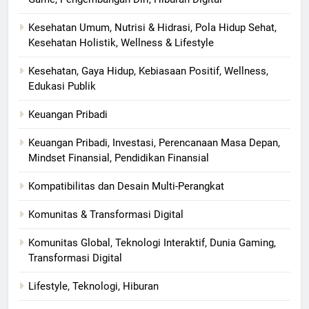
Kesehatan Umum, Nutrisi & Hidrasi, Pola Hidup Sehat,
Kesehatan Holistik, Wellness & Lifestyle
Kesehatan, Gaya Hidup, Kebiasaan Positif, Wellness,
Edukasi Publik
Keuangan Pribadi
Keuangan Pribadi, Investasi, Perencanaan Masa Depan,
Mindset Finansial, Pendidikan Finansial
Kompatibilitas dan Desain Multi-Perangkat
Komunitas & Transformasi Digital
Komunitas Global, Teknologi Interaktif, Dunia Gaming,
Transformasi Digital
Lifestyle, Teknologi, Hiburan