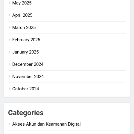
May 2025
April 2025
March 2025
February 2025
January 2025
December 2024
November 2024
October 2024
Categories
Akses Akun dan Keamanan Digital