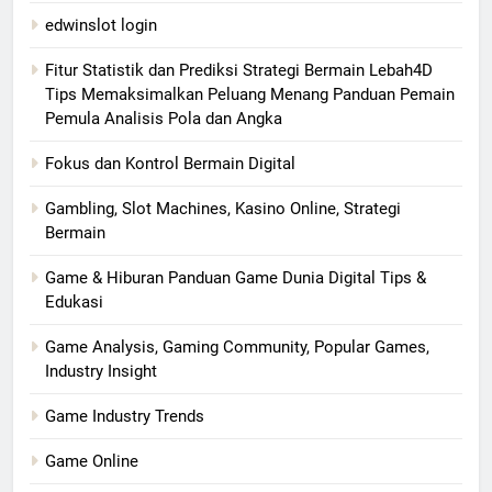
edwinslot login
Fitur Statistik dan Prediksi Strategi Bermain Lebah4D
Tips Memaksimalkan Peluang Menang Panduan Pemain
Pemula Analisis Pola dan Angka
Fokus dan Kontrol Bermain Digital
Gambling, Slot Machines, Kasino Online, Strategi
Bermain
Game & Hiburan Panduan Game Dunia Digital Tips &
Edukasi
Game Analysis, Gaming Community, Popular Games,
Industry Insight
Game Industry Trends
Game Online