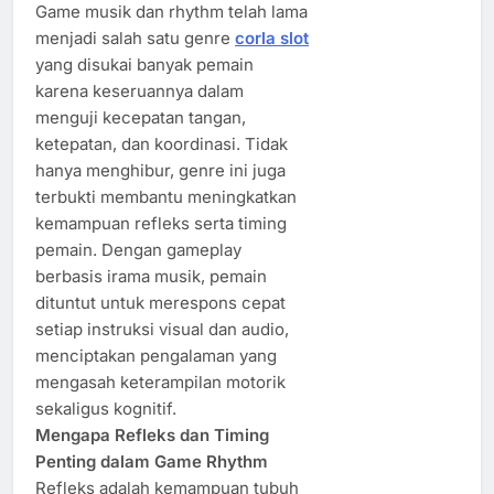
Game musik dan rhythm telah lama
menjadi salah satu genre
corla slot
yang disukai banyak pemain
karena keseruannya dalam
menguji kecepatan tangan,
ketepatan, dan koordinasi. Tidak
hanya menghibur, genre ini juga
terbukti membantu meningkatkan
kemampuan refleks serta timing
pemain. Dengan gameplay
berbasis irama musik, pemain
dituntut untuk merespons cepat
setiap instruksi visual dan audio,
menciptakan pengalaman yang
mengasah keterampilan motorik
sekaligus kognitif.
Mengapa Refleks dan Timing
Penting dalam Game Rhythm
Refleks adalah kemampuan tubuh