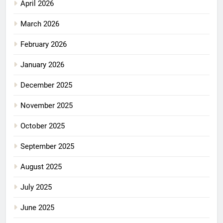
April 2026
March 2026
February 2026
January 2026
December 2025
November 2025
October 2025
September 2025
August 2025
July 2025
June 2025