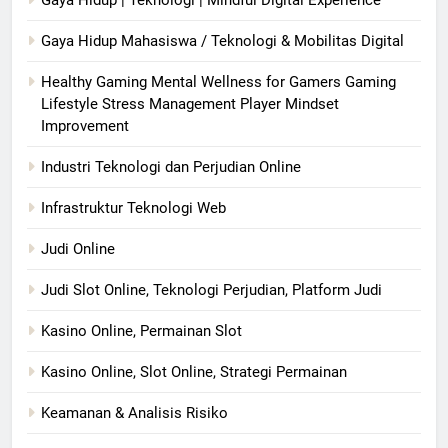
Gaya Hidup | Teknologi | Mindful Digital Experience
Gaya Hidup Mahasiswa / Teknologi & Mobilitas Digital
Healthy Gaming Mental Wellness for Gamers Gaming
Lifestyle Stress Management Player Mindset
Improvement
Industri Teknologi dan Perjudian Online
Infrastruktur Teknologi Web
Judi Online
Judi Slot Online, Teknologi Perjudian, Platform Judi
Kasino Online, Permainan Slot
Kasino Online, Slot Online, Strategi Permainan
Keamanan & Analisis Risiko