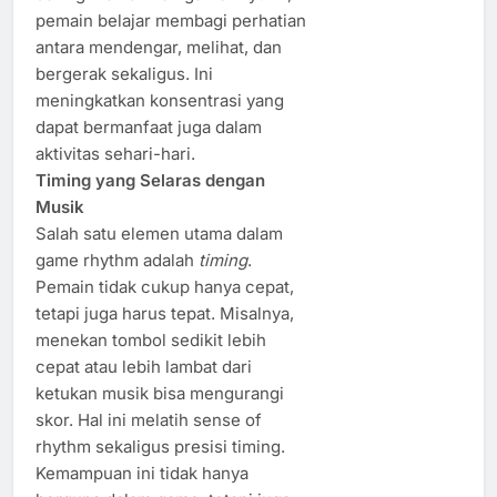
pemain belajar membagi perhatian
antara mendengar, melihat, dan
bergerak sekaligus. Ini
meningkatkan konsentrasi yang
dapat bermanfaat juga dalam
aktivitas sehari-hari.
Timing yang Selaras dengan
Musik
Salah satu elemen utama dalam
game rhythm adalah
timing
.
Pemain tidak cukup hanya cepat,
tetapi juga harus tepat. Misalnya,
menekan tombol sedikit lebih
cepat atau lebih lambat dari
ketukan musik bisa mengurangi
skor. Hal ini melatih sense of
rhythm sekaligus presisi timing.
Kemampuan ini tidak hanya