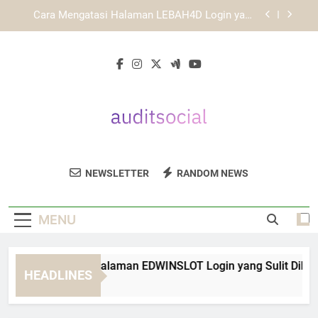
Skip
Cara Mengatasi Login KAYA787 yang Tidak Bisa
to
Dibuka
content
KAYA787 Login melalui Ponsel dengan Tampilan
yang Lebih Adaptif
Cara Mengatasi Halaman EDWINSLOT Login yang
Sulit Dibuka
Cara Mengatasi Halaman LEBAH4D Login yang
Tidak Bisa Dibuka
Cara Mengatasi Login KAYA787 yang Tidak Bisa
Dibuka
Audit Social
Optimalkan Strategi Media Sosial Anda
KAYA787 Login melalui Ponsel dengan Tampilan
NEWSLETTER
RANDOM NEWS
yang Lebih Adaptif
Dengan Layanan Analisis Dari Audit Social.
MENU
ra Mengatasi Halaman EDWINSLOT Login yang Sulit Dibuka
HEADLINES
Weeks Ago