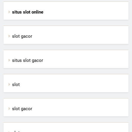
situs slot online
slot gacor
situs slot gacor
slot
slot gacor