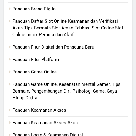
Panduan Brand Digital
Panduan Daftar Slot Online Keamanan dan Verifikasi
Akun Tips Bermain Slot Aman Edukasi Slot Online Slot
Online untuk Pemula dan Aktif
Panduan Fitur Digital dan Pengguna Baru
Panduan Fitur Platform
Panduan Game Online
Panduan Game Online, Kesehatan Mental Gamer, Tips
Bermain, Pengembangan Diri, Psikologi Game, Gaya
Hidup Digital
Panduan Keamanan Akses
Panduan Keamanan Akses Akun
Panduan Login & Keamanan Digital