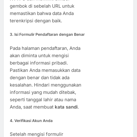
gembok di sebelah URL untuk
memastikan bahwa data Anda
terenkripsi dengan baik.
3.
Isi Formulir Pendaftaran dengan Benar
Pada halaman pendaftaran, Anda
akan diminta untuk mengisi
berbagai informasi pribadi.
Pastikan Anda memasukkan data
dengan benar dan tidak ada
kesalahan. Hindari menggunakan
informasi yang mudah ditebak,
seperti tanggal lahir atau nama
Anda, saat membuat
kata sandi
.
4.
Verifikasi Akun Anda
Setelah mengisi formulir