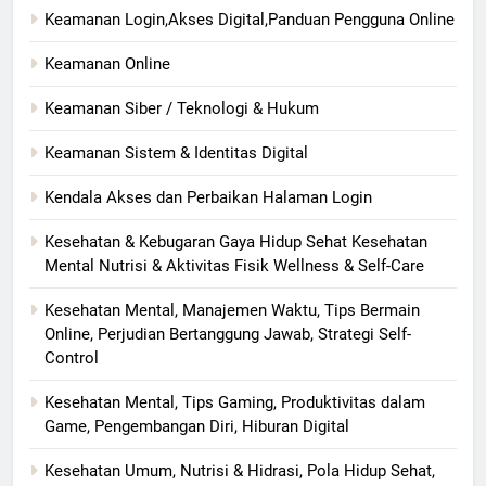
Keamanan Login,Akses Digital,Panduan Pengguna Online
Keamanan Online
Keamanan Siber / Teknologi & Hukum
Keamanan Sistem & Identitas Digital
Kendala Akses dan Perbaikan Halaman Login
Kesehatan & Kebugaran Gaya Hidup Sehat Kesehatan
Mental Nutrisi & Aktivitas Fisik Wellness & Self-Care
Kesehatan Mental, Manajemen Waktu, Tips Bermain
Online, Perjudian Bertanggung Jawab, Strategi Self-
Control
Kesehatan Mental, Tips Gaming, Produktivitas dalam
Game, Pengembangan Diri, Hiburan Digital
Kesehatan Umum, Nutrisi & Hidrasi, Pola Hidup Sehat,