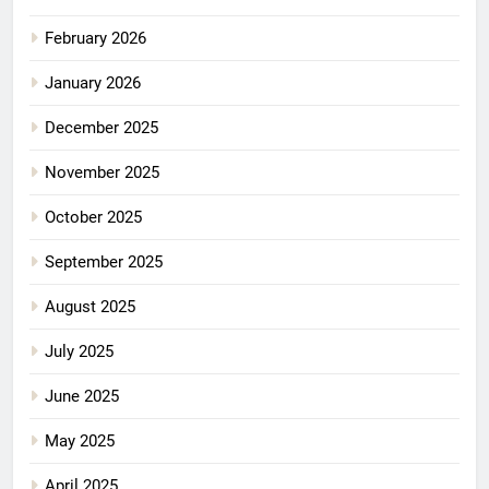
February 2026
January 2026
December 2025
November 2025
October 2025
September 2025
August 2025
July 2025
June 2025
May 2025
April 2025