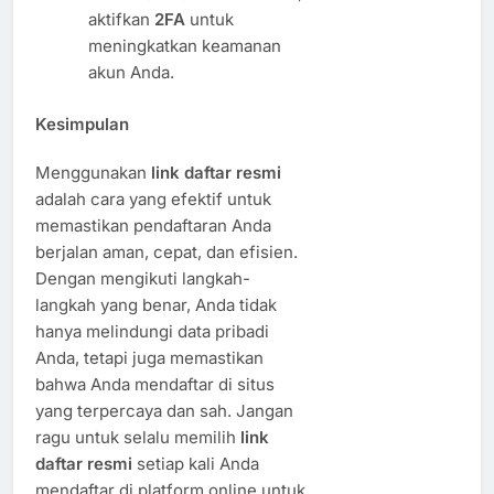
aktifkan
2FA
untuk
meningkatkan keamanan
akun Anda.
Kesimpulan
Menggunakan
link daftar resmi
adalah cara yang efektif untuk
memastikan pendaftaran Anda
berjalan aman, cepat, dan efisien.
Dengan mengikuti langkah-
langkah yang benar, Anda tidak
hanya melindungi data pribadi
Anda, tetapi juga memastikan
bahwa Anda mendaftar di situs
yang terpercaya dan sah. Jangan
ragu untuk selalu memilih
link
daftar resmi
setiap kali Anda
mendaftar di platform online untuk