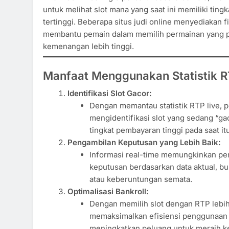
untuk melihat slot mana yang saat ini memiliki tin
tertinggi. Beberapa situs judi online menyediakan fi
membantu pemain dalam memilih permainan yang 
kemenangan lebih tinggi.
Manfaat Menggunakan Statistik R
Identifikasi Slot Gacor:
Dengan memantau statistik RTP live, 
mengidentifikasi slot yang sedang “ga
tingkat pembayaran tinggi pada saat itu
Pengambilan Keputusan yang Lebih Baik:
Informasi real-time memungkinkan p
keputusan berdasarkan data aktual, b
atau keberuntungan semata.
Optimalisasi Bankroll:
Dengan memilih slot dengan RTP lebih
memaksimalkan efisiensi penggunaan 
meningkatkan peluang untuk meraih 