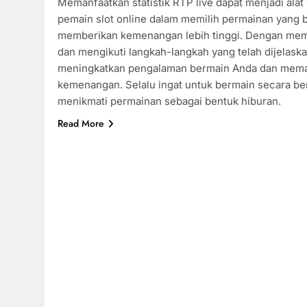
Memanfaatkan statistik RTP live dapat menjadi alat 
pemain slot online dalam memilih permainan yang 
memberikan kemenangan lebih tinggi. Dengan me
dan mengikuti langkah-langkah yang telah dijelask
meningkatkan pengalaman bermain Anda dan mema
kemenangan. Selalu ingat untuk bermain secara b
menikmati permainan sebagai bentuk hiburan.
Read More