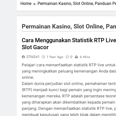
Home
Permainan Kasino, Slot Online, Panduan 
Permainan Kasino, Slot Online, P
Cara Menggunakan Statistik RTP Liv
Slot Gacor
37fd241
1 Year Ago
0
6 Mins
Pelajari cara memanfaatkan statistik RTP live untuk
yang meningkatkan peluang kemenangan Anda dala
online.
Dalam dunia perjudian slot online, pemahaman tent
(RTP) menjadi kunci bagi pemain yang ingin menin
kemenangan mereka. RTP adalah persentase teoretis
yang diharapkan akan dikembalikan kepada pemain
panjang. Dengan memanfaatkan statistik RTP live, 
membuat keputusan yang lebih bijak dalam memili