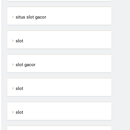
situs slot gacor
slot
slot gacor
slot
slot