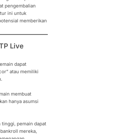
gkat pengembalian
tur ini untuk
potensial memberikan
TP Live
pemain dapat
cor” atau memiliki
.
emain membuat
ukan hanya asumsi
 tinggi, pemain dapat
bankroll mereka,
kemenangan.