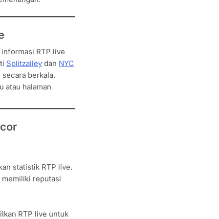
e
 informasi RTP live
ti
Splitzalley
dan
NYC
 secara berkala.
u atau halaman
cor
an statistik RTP live.
 memiliki reputasi
lkan RTP live untuk