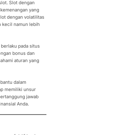
slot. Slot dengan
an kemenangan yang
ot dengan volatilitas
kecil namun lebih
 berlaku pada situs
dengan bonus dan
ahami aturan yang
mbantu dalam
ap memiliki unsur
 bertanggung jawab
nansial Anda.