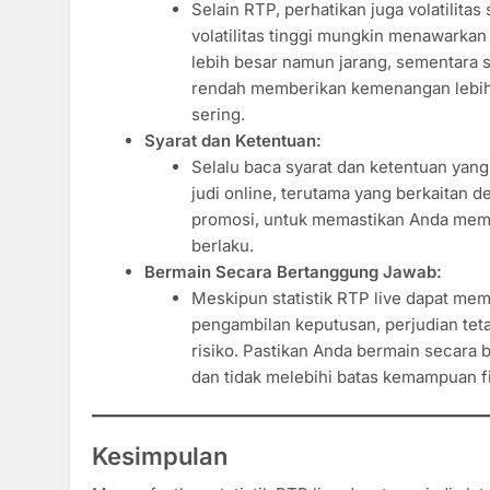
Selain RTP, perhatikan juga volatilitas 
volatilitas tinggi mungkin menawark
lebih besar namun jarang, sementara sl
rendah memberikan kemenangan lebih 
sering.
Syarat dan Ketentuan:
Selalu baca syarat dan ketentuan yang
judi online, terutama yang berkaitan 
promosi, untuk memastikan Anda mem
berlaku.
Bermain Secara Bertanggung Jawab:
Meskipun statistik RTP live dapat me
pengambilan keputusan, perjudian tet
risiko. Pastikan Anda bermain secara
dan tidak melebihi batas kemampuan fi
Kesimpulan