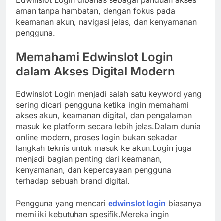
Edwinslot Login dibahas sebagai panduan akses
aman tanpa hambatan, dengan fokus pada
keamanan akun, navigasi jelas, dan kenyamanan
pengguna.
Memahami Edwinslot Login
dalam Akses Digital Modern
Edwinslot Login menjadi salah satu keyword yang
sering dicari pengguna ketika ingin memahami
akses akun, keamanan digital, dan pengalaman
masuk ke platform secara lebih jelas.Dalam dunia
online modern, proses login bukan sekadar
langkah teknis untuk masuk ke akun.Login juga
menjadi bagian penting dari keamanan,
kenyamanan, dan kepercayaan pengguna
terhadap sebuah brand digital.
Pengguna yang mencari
edwinslot login
biasanya
memiliki kebutuhan spesifik.Mereka ingin