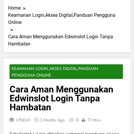
Home
Keamanan Login,Akses Digital,Panduan Pengguna
Online
Cara Aman Menggunakan Edwinslot Login Tanpa
Hambatan
KEAMANAN LOGIN,AKSES DIGITAL,PANDUAN
PENGGUNA ONLINE
Cara Aman Menggunakan
Edwinslot Login Tanpa
Hambatan
0
37fd241
3 Months Ago
17 Mins