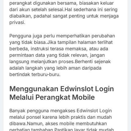
perangkat digunakan bersama, biasakan keluar
dari akun setelah selesai.Hal sederhana ini sering
diabaikan, padahal sangat penting untuk menjaga
privasi.
Pengguna juga perlu memperhatikan perubahan
yang tidak biasa.Jika tampilan halaman terlihat
berbeda, instruksi terasa memaksa, atau ada
permintaan data yang tidak relevan, jangan
langsung melanjutkan proses.Berhenti sejenak
adalah langkah yang lebih aman daripada
bertindak terburu-buru.
Menggunakan Edwinslot Login
Melalui Perangkat Mobile
Banyak pengguna mengakses Edwinslot Login
melalui ponsel karena lebih praktis dan mudah
dibawa.Namun, akses mobile membutuhkan
perhatian tambahan.Pastikan layar tidak mudah