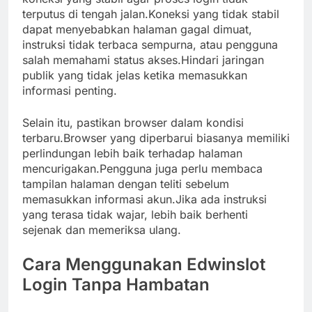
terputus di tengah jalan.Koneksi yang tidak stabil
dapat menyebabkan halaman gagal dimuat,
instruksi tidak terbaca sempurna, atau pengguna
salah memahami status akses.Hindari jaringan
publik yang tidak jelas ketika memasukkan
informasi penting.
Selain itu, pastikan browser dalam kondisi
terbaru.Browser yang diperbarui biasanya memiliki
perlindungan lebih baik terhadap halaman
mencurigakan.Pengguna juga perlu membaca
tampilan halaman dengan teliti sebelum
memasukkan informasi akun.Jika ada instruksi
yang terasa tidak wajar, lebih baik berhenti
sejenak dan memeriksa ulang.
Cara Menggunakan Edwinslot
Login Tanpa Hambatan