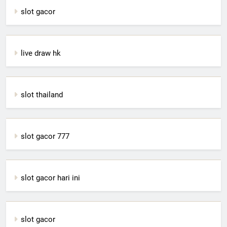
slot gacor
live draw hk
slot thailand
slot gacor 777
slot gacor hari ini
slot gacor