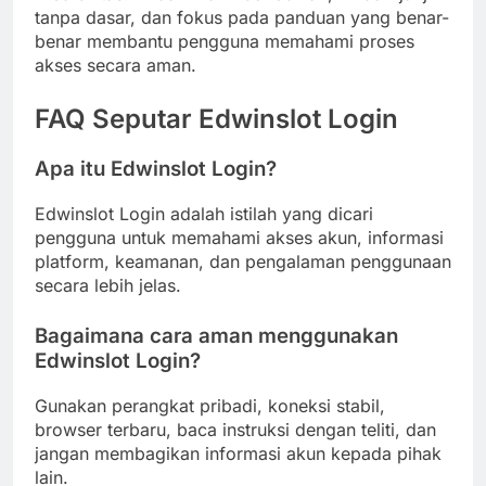
tanpa dasar, dan fokus pada panduan yang benar-
benar membantu pengguna memahami proses
akses secara aman.
FAQ Seputar Edwinslot Login
Apa itu Edwinslot Login?
Edwinslot Login adalah istilah yang dicari
pengguna untuk memahami akses akun, informasi
platform, keamanan, dan pengalaman penggunaan
secara lebih jelas.
Bagaimana cara aman menggunakan
Edwinslot Login?
Gunakan perangkat pribadi, koneksi stabil,
browser terbaru, baca instruksi dengan teliti, dan
jangan membagikan informasi akun kepada pihak
lain.