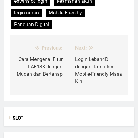
edwinslot login
keamanan akun
login aman
Mobile Friendly
Panduan Digital
Previous:
Next:
Post
navigation
Cara Mengenal Fitur
Login Lebah4D
LAE138 dengan
dengan Tampilan
Mudah dan Bertahap
Mobile-Friendly Masa
Kini
SLOT