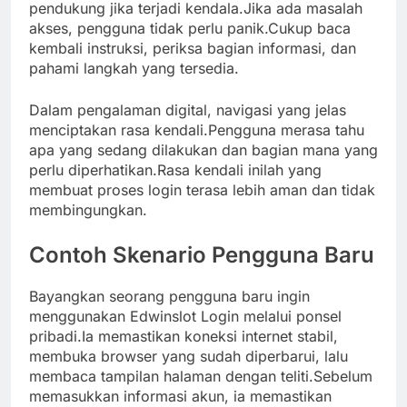
pendukung jika terjadi kendala.Jika ada masalah
akses, pengguna tidak perlu panik.Cukup baca
kembali instruksi, periksa bagian informasi, dan
pahami langkah yang tersedia.
Dalam pengalaman digital, navigasi yang jelas
menciptakan rasa kendali.Pengguna merasa tahu
apa yang sedang dilakukan dan bagian mana yang
perlu diperhatikan.Rasa kendali inilah yang
membuat proses login terasa lebih aman dan tidak
membingungkan.
Contoh Skenario Pengguna Baru
Bayangkan seorang pengguna baru ingin
menggunakan Edwinslot Login melalui ponsel
pribadi.Ia memastikan koneksi internet stabil,
membuka browser yang sudah diperbarui, lalu
membaca tampilan halaman dengan teliti.Sebelum
memasukkan informasi akun, ia memastikan