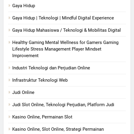
Gaya Hidup
Gaya Hidup | Teknologi | Mindful Digital Experience
Gaya Hidup Mahasiswa / Teknologi & Mobilitas Digital
Healthy Gaming Mental Wellness for Gamers Gaming
Lifestyle Stress Management Player Mindset
Improvement
Industri Teknologi dan Perjudian Online
Infrastruktur Teknologi Web
Judi Online
Judi Slot Online, Teknologi Perjudian, Platform Judi
Kasino Online, Permainan Slot
Kasino Online, Slot Online, Strategi Permainan