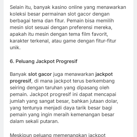
Selain itu, banyak kasino online yang menawarkan
koleksi besar permainan slot gacor dengan
berbagai tema dan fitur. Pemain bisa memilih
mesin slot sesuai dengan preferensi mereka,
apakah itu mesin dengan tema film favorit,
karakter terkenal, atau game dengan fitur-fitur
unik.
6.
Peluang Jackpot Progresif
Banyak
slot gacor
juga menawarkan
jackpot
progresif
, di mana jackpot terus berkembang
seiring dengan taruhan yang dipasang oleh
pemain. Jackpot progresif ini dapat mencapai
jumlah yang sangat besar, bahkan jutaan dolar,
yang tentunya menjadi daya tarik besar bagi
pemain yang ingin meraih kemenangan besar
dalam sekali putaran.
Meskipun peluang memenangkan jackpot