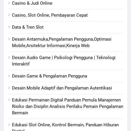
Casino & Judi Online
Casino, Slot Online, Pembayaran Cepat
Data & Tren Slot
Desain Antarmuka,Pengalaman Pengguna,Optimasi
Mobile,Arsitektur Informasi,Kinerja Web
Desain Audio Game | Psikologi Pengguna | Teknologi
Interaktif
Desain Game & Pengalaman Pengguna
Desain Mobile Adaptif dan Pengalaman Autentikasi
Edukasi Permainan Digital Panduan Pemula Manajemen
Risiko dan Disiplin Analisis Perilaku Pemain Pengalaman
Bermain
Edukasi Slot Online, Kontrol Bermain, Panduan Hiburan