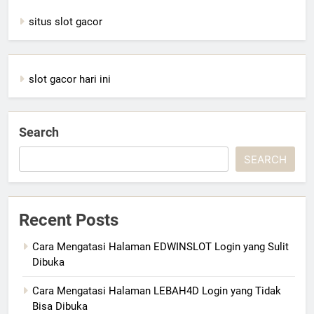
situs slot gacor
slot gacor hari ini
Search
SEARCH
Recent Posts
Cara Mengatasi Halaman EDWINSLOT Login yang Sulit
Dibuka
Cara Mengatasi Halaman LEBAH4D Login yang Tidak
Bisa Dibuka