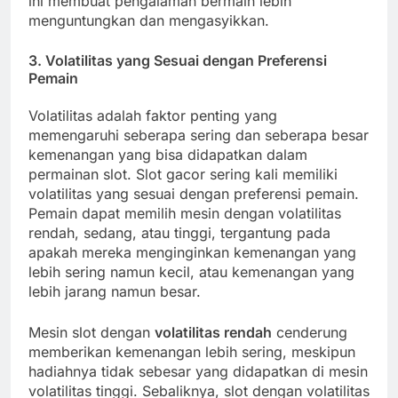
ini membuat pengalaman bermain lebih
menguntungkan dan mengasyikkan.
3.
Volatilitas yang Sesuai dengan Preferensi
Pemain
Volatilitas adalah faktor penting yang
memengaruhi seberapa sering dan seberapa besar
kemenangan yang bisa didapatkan dalam
permainan slot. Slot gacor sering kali memiliki
volatilitas yang sesuai dengan preferensi pemain.
Pemain dapat memilih mesin dengan volatilitas
rendah, sedang, atau tinggi, tergantung pada
apakah mereka menginginkan kemenangan yang
lebih sering namun kecil, atau kemenangan yang
lebih jarang namun besar.
Mesin slot dengan
volatilitas rendah
cenderung
memberikan kemenangan lebih sering, meskipun
hadiahnya tidak sebesar yang didapatkan di mesin
volatilitas tinggi. Sebaliknya, slot dengan volatilitas