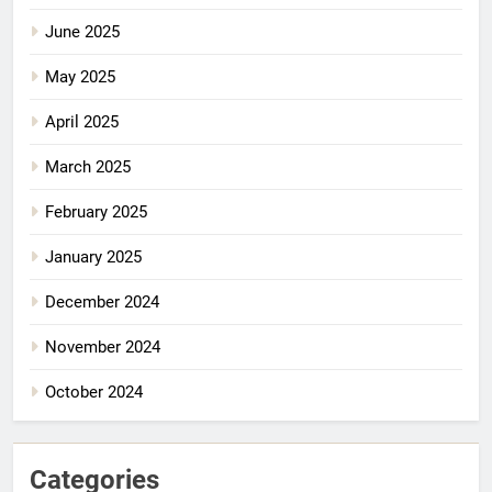
June 2025
May 2025
April 2025
March 2025
February 2025
January 2025
December 2024
November 2024
October 2024
Categories