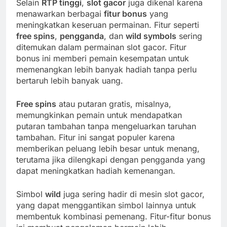
Selain
RTP tinggi
,
slot gacor
juga dikenal karena
menawarkan berbagai
fitur bonus
yang
meningkatkan keseruan permainan. Fitur seperti
free spins
,
pengganda
, dan
wild symbols
sering
ditemukan dalam permainan slot gacor. Fitur
bonus ini memberi pemain kesempatan untuk
memenangkan lebih banyak hadiah tanpa perlu
bertaruh lebih banyak uang.
Free spins
atau putaran gratis, misalnya,
memungkinkan pemain untuk mendapatkan
putaran tambahan tanpa mengeluarkan taruhan
tambahan. Fitur ini sangat populer karena
memberikan peluang lebih besar untuk menang,
terutama jika dilengkapi dengan pengganda yang
dapat meningkatkan hadiah kemenangan.
Simbol
wild
juga sering hadir di mesin slot gacor,
yang dapat menggantikan simbol lainnya untuk
membentuk kombinasi pemenang. Fitur-fitur bonus