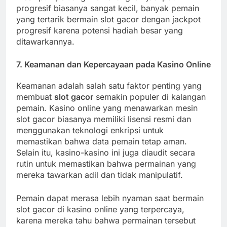
progresif biasanya sangat kecil, banyak pemain
yang tertarik bermain slot gacor dengan jackpot
progresif karena potensi hadiah besar yang
ditawarkannya.
7.
Keamanan dan Kepercayaan pada Kasino Online
Keamanan adalah salah satu faktor penting yang
membuat
slot gacor
semakin populer di kalangan
pemain. Kasino online yang menawarkan mesin
slot gacor biasanya memiliki lisensi resmi dan
menggunakan teknologi enkripsi untuk
memastikan bahwa data pemain tetap aman.
Selain itu, kasino-kasino ini juga diaudit secara
rutin untuk memastikan bahwa permainan yang
mereka tawarkan adil dan tidak manipulatif.
Pemain dapat merasa lebih nyaman saat bermain
slot gacor di kasino online yang terpercaya,
karena mereka tahu bahwa permainan tersebut