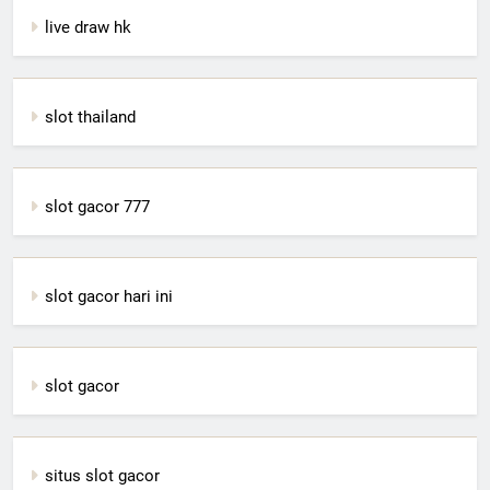
live draw hk
slot thailand
slot gacor 777
slot gacor hari ini
slot gacor
situs slot gacor