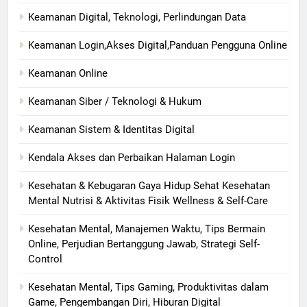
Keamanan Digital, Teknologi, Perlindungan Data
Keamanan Login,Akses Digital,Panduan Pengguna Online
Keamanan Online
Keamanan Siber / Teknologi & Hukum
Keamanan Sistem & Identitas Digital
Kendala Akses dan Perbaikan Halaman Login
Kesehatan & Kebugaran Gaya Hidup Sehat Kesehatan
Mental Nutrisi & Aktivitas Fisik Wellness & Self-Care
Kesehatan Mental, Manajemen Waktu, Tips Bermain
Online, Perjudian Bertanggung Jawab, Strategi Self-
Control
Kesehatan Mental, Tips Gaming, Produktivitas dalam
Game, Pengembangan Diri, Hiburan Digital