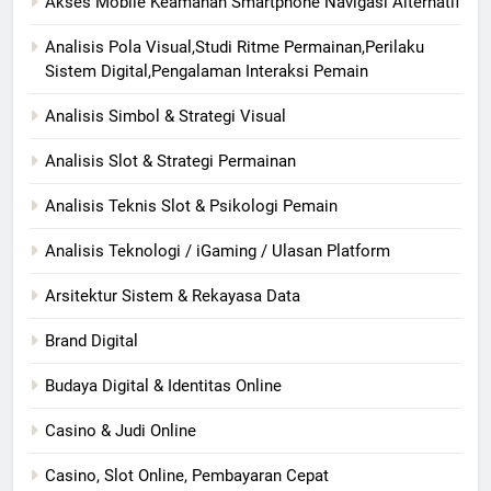
Akses Mobile Keamanan Smartphone Navigasi Alternatif
Analisis Pola Visual,Studi Ritme Permainan,Perilaku
Sistem Digital,Pengalaman Interaksi Pemain
Analisis Simbol & Strategi Visual
Analisis Slot & Strategi Permainan
Analisis Teknis Slot & Psikologi Pemain
Analisis Teknologi / iGaming / Ulasan Platform
Arsitektur Sistem & Rekayasa Data
Brand Digital
Budaya Digital & Identitas Online
Casino & Judi Online
Casino, Slot Online, Pembayaran Cepat