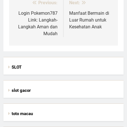
Previous:
Next:
Post
navigation
Login Pokemon787
Manfaat Bermain di
Link: Langkah-
Luar Rumah untuk
Langkah Aman dan
Kesehatan Anak
Mudah
SLOT
slot gacor
toto macau