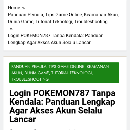
Home
Panduan Pemula, Tips Game Online, Keamanan Akun,
Dunia Game, Tutorial Teknologi, Troubleshooting
Login POKEMON787 Tanpa Kendala: Panduan
Lengkap Agar Akses Akun Selalu Lancar
PANDUAN PEMULA, TIPS GAME ONLINE, KEAMANAN
AKUN, DUNIA GAME, TUTORIAL TEKNOLOGI,
TROUBLESHOOTING
Login POKEMON787 Tanpa
Kendala: Panduan Lengkap
Agar Akses Akun Selalu
Lancar