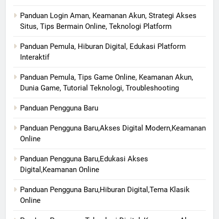
Panduan Login Aman, Keamanan Akun, Strategi Akses
Situs, Tips Bermain Online, Teknologi Platform
Panduan Pemula, Hiburan Digital, Edukasi Platform
Interaktif
Panduan Pemula, Tips Game Online, Keamanan Akun,
Dunia Game, Tutorial Teknologi, Troubleshooting
Panduan Pengguna Baru
Panduan Pengguna Baru,Akses Digital Modern,Keamanan
Online
Panduan Pengguna Baru,Edukasi Akses
Digital,Keamanan Online
Panduan Pengguna Baru,Hiburan Digital,Tema Klasik
Online