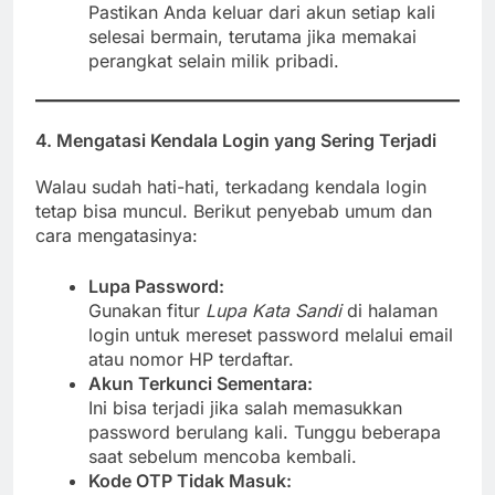
Pastikan Anda keluar dari akun setiap kali
selesai bermain, terutama jika memakai
perangkat selain milik pribadi.
4. Mengatasi Kendala Login yang Sering Terjadi
Walau sudah hati-hati, terkadang kendala login
tetap bisa muncul. Berikut penyebab umum dan
cara mengatasinya:
Lupa Password:
Gunakan fitur
Lupa Kata Sandi
di halaman
login untuk mereset password melalui email
atau nomor HP terdaftar.
Akun Terkunci Sementara:
Ini bisa terjadi jika salah memasukkan
password berulang kali. Tunggu beberapa
saat sebelum mencoba kembali.
Kode OTP Tidak Masuk: