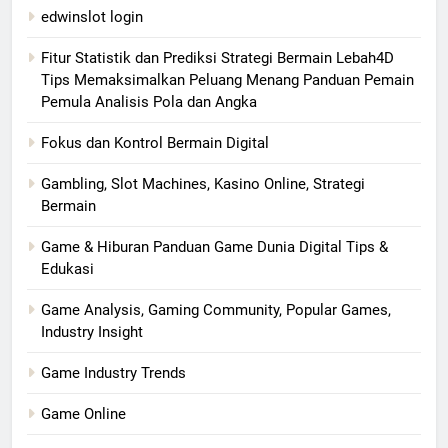
edwinslot login
Fitur Statistik dan Prediksi Strategi Bermain Lebah4D
Tips Memaksimalkan Peluang Menang Panduan Pemain
Pemula Analisis Pola dan Angka
Fokus dan Kontrol Bermain Digital
Gambling, Slot Machines, Kasino Online, Strategi
Bermain
Game & Hiburan Panduan Game Dunia Digital Tips &
Edukasi
Game Analysis, Gaming Community, Popular Games,
Industry Insight
Game Industry Trends
Game Online