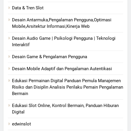
Data & Tren Slot
Desain Antarmuka,Pengalaman Pengguna,Optimasi
Mobile,Arsitektur Informasi,Kinerja Web
Desain Audio Game | Psikologi Pengguna | Teknologi
Interaktif
Desain Game & Pengalaman Pengguna
Desain Mobile Adaptif dan Pengalaman Autentikasi
Edukasi Permainan Digital Panduan Pemula Manajemen
Risiko dan Disiplin Analisis Perilaku Pemain Pengalaman
Bermain
Edukasi Slot Online, Kontrol Bermain, Panduan Hiburan
Digital
edwinslot