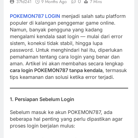
0
37fd241
9 Months Ago
7 Mins
POKEMON787 LOGIN
menjadi salah satu platform
populer di kalangan penggemar game online.
Namun, banyak pengguna yang kadang
mengalami kendala saat login — mulai dari error
sistem, koneksi tidak stabil, hingga lupa
password. Untuk menghindari hal itu, diperlukan
pemahaman tentang cara login yang benar dan
aman. Artikel ini akan membahas secara lengkap
cara login POKEMON787 tanpa kendala
, termasuk
tips keamanan dan solusi ketika error terjadi.
1. Persiapan Sebelum Login
Sebelum masuk ke akun POKEMON787, ada
beberapa hal penting yang perlu dipastikan agar
proses login berjalan mulus: