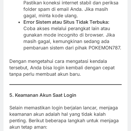
Pastikan koneksi internet stabil dan periksa
folder spam di email Anda. Jika masih
gagal, minta kode ulang.
Error Sistem atau Situs Tidak Terbuka:
Coba akses melalui perangkat lain atau
gunakan mode incognito di browser. Jika
masih gagal, kemungkinan sedang ada
pembaruan sistem dari pihak POKEMON787.
Dengan mengetahui cara mengatasi kendala
tersebut, Anda bisa login kembali dengan cepat
tanpa perlu membuat akun baru.
5. Keamanan Akun Saat Login
Selain memastikan login berjalan lancar, menjaga
keamanan akun adalah hal yang tidak kalah
penting. Berikut beberapa langkah untuk menjaga
akun tetap aman: