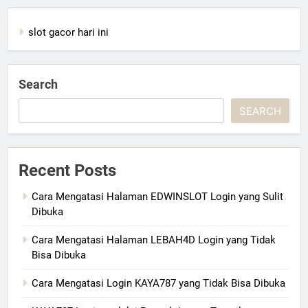
slot gacor hari ini
Search
SEARCH
Recent Posts
Cara Mengatasi Halaman EDWINSLOT Login yang Sulit
Dibuka
Cara Mengatasi Halaman LEBAH4D Login yang Tidak
Bisa Dibuka
Cara Mengatasi Login KAYA787 yang Tidak Bisa Dibuka