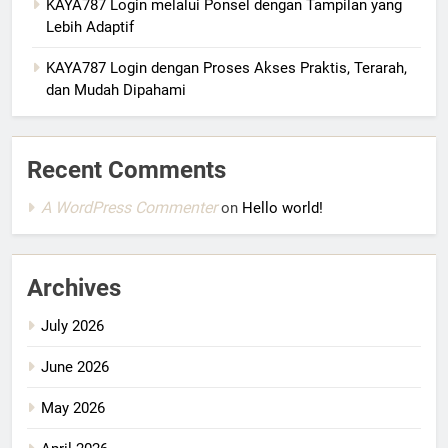
KAYA787 Login melalui Ponsel dengan Tampilan yang
Lebih Adaptif
KAYA787 Login dengan Proses Akses Praktis, Terarah,
dan Mudah Dipahami
Recent Comments
A WordPress Commenter
on
Hello world!
Archives
July 2026
June 2026
May 2026