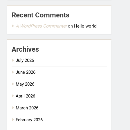
Recent Comments
A WordPress Commenter
on
Hello world!
Archives
July 2026
June 2026
May 2026
April 2026
March 2026
February 2026