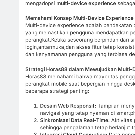
mengadopsi
multi-device experience
sebagai
Memahami Konsep Multi-Device Experience
Multi-device experience adalah pendekatan 
yang memastikan pengguna mendapatkan pe
perangkat.Ketika seseorang berpindah dari s
login,antarmuka,dan akses fitur tetap konsis
dan kenyamanan pengguna yang terbiasa deng
Strategi Horas88 dalam Mewujudkan Multi-
Horas88 memahami bahwa mayoritas penggun
perangkat mobile saat bepergian hingga deskt
beberapa strategi penting:
Desain Web Responsif:
Tampilan menye
navigasi yang tetap nyaman di smart
Sinkronisasi Data Real-Time:
Aktivitas 
sehingga pengalaman tetap berlanjut t
Integrasi Cloud Computing:
Data pengg