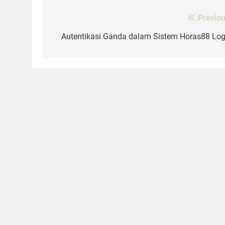
Previou
Post
navigation
Autentikasi Ganda dalam Sistem Horas88 Log