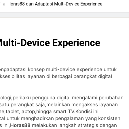
T
Horas88 dan Adaptasi Multi-Device Experience
ulti-Device Experience
ngadaptasi konsep multi-device experience untuk
esibilitas layanan di berbagai perangkat digital
logi,perilaku pengguna digital mengalami perubahan
a satu perangkat saja,melainkan mengakses layanan
e,tablet,laptop,hingga smart TV.Kondisi ini
gital untuk menghadirkan pengalaman yang konsisten
ini,
Horas88
melakukan langkah strategis dengan