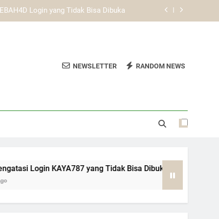
EBAH4D Login yang Tidak Bisa Dibuka
Login KAYA787 yang Tidak Bisa Dibuka
l dengan Tampilan yang Lebih Adaptif
NEWSLETTER
RANDOM NEWS
n EDWINSLOT Login yang Sulit Dibuka
EBAH4D Login yang Tidak Bisa Dibuka
t Social.
Login KAYA787 yang Tidak Bisa Dibuka
l dengan Tampilan yang Lebih Adaptif
Login KAYA787 yang Tidak Bisa Dibuka
KAYA787 Login m
3 Weeks Ago