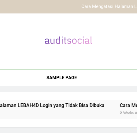
Cara Mengatasi Halaman L
Cara Mengatasi 
KAYA787 Login melalui Ponse
Cara Mengatasi Halama
it Social
Cara Mengatasi Halaman L
 Strategi Media Sosial Anda Dengan Layanan Analisis Dari Audi
Cara Mengatasi 
SAMPLE PAGE
KAYA787 Login melalui Ponse
EBAH4D Login yang Tidak Bisa Dibuka
Cara Mengatasi 
2 Weeks Ago