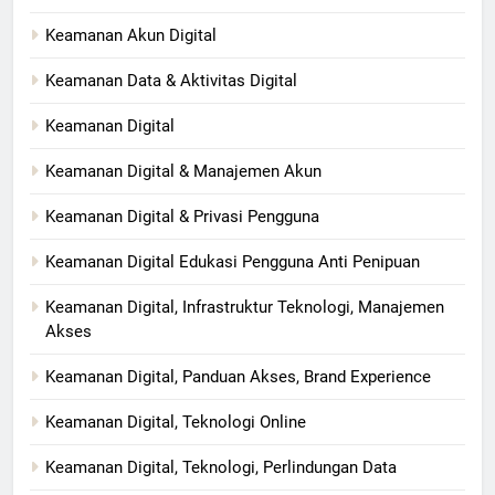
Keamanan Akun Digital
Keamanan Data & Aktivitas Digital
Keamanan Digital
Keamanan Digital & Manajemen Akun
Keamanan Digital & Privasi Pengguna
Keamanan Digital Edukasi Pengguna Anti Penipuan
Keamanan Digital, Infrastruktur Teknologi, Manajemen
Akses
Keamanan Digital, Panduan Akses, Brand Experience
Keamanan Digital, Teknologi Online
Keamanan Digital, Teknologi, Perlindungan Data