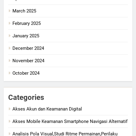
March 2025
February 2025
January 2025
December 2024
November 2024
October 2024
Categories
Akses Akun dan Keamanan Digital
Akses Mobile Keamanan Smartphone Navigasi Alternatif
Analisis Pola Visual,Studi Ritme Permainan,Perilaku