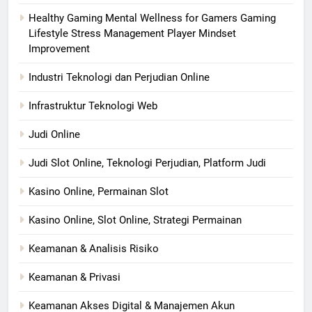
Healthy Gaming Mental Wellness for Gamers Gaming
Lifestyle Stress Management Player Mindset
Improvement
Industri Teknologi dan Perjudian Online
Infrastruktur Teknologi Web
Judi Online
Judi Slot Online, Teknologi Perjudian, Platform Judi
Kasino Online, Permainan Slot
Kasino Online, Slot Online, Strategi Permainan
Keamanan & Analisis Risiko
Keamanan & Privasi
Keamanan Akses Digital & Manajemen Akun