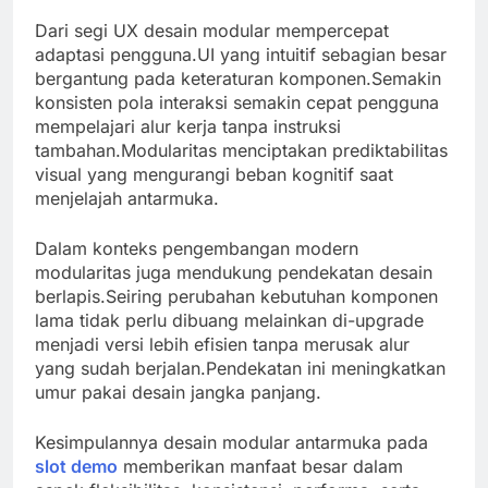
Dari segi UX desain modular mempercepat
adaptasi pengguna.UI yang intuitif sebagian besar
bergantung pada keteraturan komponen.Semakin
konsisten pola interaksi semakin cepat pengguna
mempelajari alur kerja tanpa instruksi
tambahan.Modularitas menciptakan prediktabilitas
visual yang mengurangi beban kognitif saat
menjelajah antarmuka.
Dalam konteks pengembangan modern
modularitas juga mendukung pendekatan desain
berlapis.Seiring perubahan kebutuhan komponen
lama tidak perlu dibuang melainkan di-upgrade
menjadi versi lebih efisien tanpa merusak alur
yang sudah berjalan.Pendekatan ini meningkatkan
umur pakai desain jangka panjang.
Kesimpulannya desain modular antarmuka pada
slot demo
memberikan manfaat besar dalam