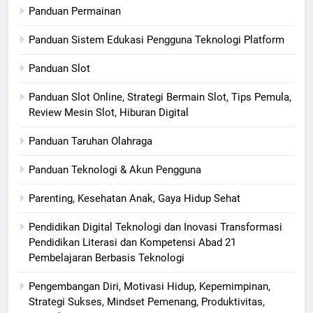
Panduan Permainan
Panduan Sistem Edukasi Pengguna Teknologi Platform
Panduan Slot
Panduan Slot Online, Strategi Bermain Slot, Tips Pemula,
Review Mesin Slot, Hiburan Digital
Panduan Taruhan Olahraga
Panduan Teknologi & Akun Pengguna
Parenting, Kesehatan Anak, Gaya Hidup Sehat
Pendidikan Digital Teknologi dan Inovasi Transformasi
Pendidikan Literasi dan Kompetensi Abad 21
Pembelajaran Berbasis Teknologi
Pengembangan Diri, Motivasi Hidup, Kepemimpinan,
Strategi Sukses, Mindset Pemenang, Produktivitas,