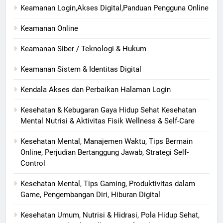
Keamanan Login,Akses Digital,Panduan Pengguna Online
Keamanan Online
Keamanan Siber / Teknologi & Hukum
Keamanan Sistem & Identitas Digital
Kendala Akses dan Perbaikan Halaman Login
Kesehatan & Kebugaran Gaya Hidup Sehat Kesehatan
Mental Nutrisi & Aktivitas Fisik Wellness & Self-Care
Kesehatan Mental, Manajemen Waktu, Tips Bermain
Online, Perjudian Bertanggung Jawab, Strategi Self-
Control
Kesehatan Mental, Tips Gaming, Produktivitas dalam
Game, Pengembangan Diri, Hiburan Digital
Kesehatan Umum, Nutrisi & Hidrasi, Pola Hidup Sehat,