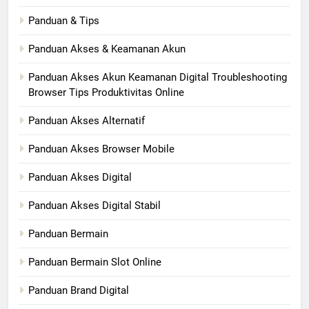
Panduan & Tips
Panduan Akses & Keamanan Akun
Panduan Akses Akun Keamanan Digital Troubleshooting
Browser Tips Produktivitas Online
Panduan Akses Alternatif
Panduan Akses Browser Mobile
Panduan Akses Digital
Panduan Akses Digital Stabil
Panduan Bermain
Panduan Bermain Slot Online
Panduan Brand Digital