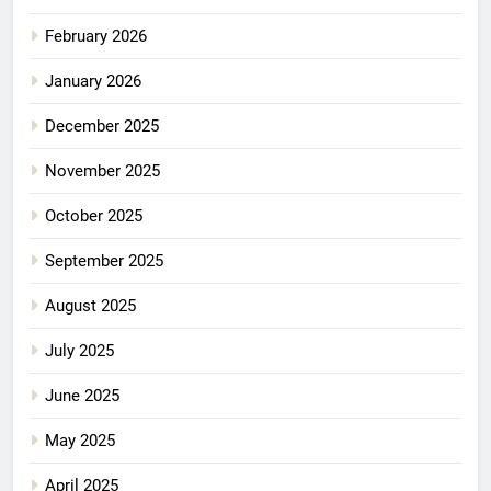
February 2026
January 2026
December 2025
November 2025
October 2025
September 2025
August 2025
July 2025
June 2025
May 2025
April 2025