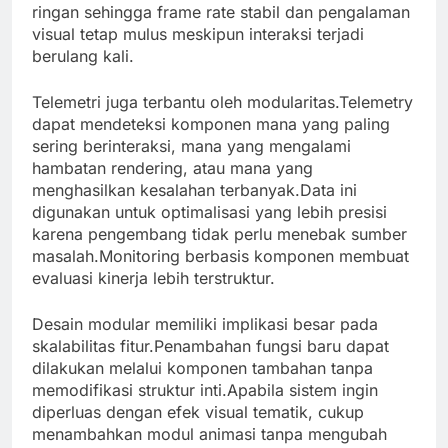
ringan sehingga frame rate stabil dan pengalaman
visual tetap mulus meskipun interaksi terjadi
berulang kali.
Telemetri juga terbantu oleh modularitas.Telemetry
dapat mendeteksi komponen mana yang paling
sering berinteraksi, mana yang mengalami
hambatan rendering, atau mana yang
menghasilkan kesalahan terbanyak.Data ini
digunakan untuk optimalisasi yang lebih presisi
karena pengembang tidak perlu menebak sumber
masalah.Monitoring berbasis komponen membuat
evaluasi kinerja lebih terstruktur.
Desain modular memiliki implikasi besar pada
skalabilitas fitur.Penambahan fungsi baru dapat
dilakukan melalui komponen tambahan tanpa
memodifikasi struktur inti.Apabila sistem ingin
diperluas dengan efek visual tematik, cukup
menambahkan modul animasi tanpa mengubah