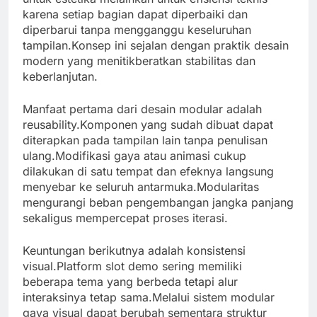
karena setiap bagian dapat diperbaiki dan
diperbarui tanpa mengganggu keseluruhan
tampilan.Konsep ini sejalan dengan praktik desain
modern yang menitikberatkan stabilitas dan
keberlanjutan.
Manfaat pertama dari desain modular adalah
reusability.Komponen yang sudah dibuat dapat
diterapkan pada tampilan lain tanpa penulisan
ulang.Modifikasi gaya atau animasi cukup
dilakukan di satu tempat dan efeknya langsung
menyebar ke seluruh antarmuka.Modularitas
mengurangi beban pengembangan jangka panjang
sekaligus mempercepat proses iterasi.
Keuntungan berikutnya adalah konsistensi
visual.Platform slot demo sering memiliki
beberapa tema yang berbeda tetapi alur
interaksinya tetap sama.Melalui sistem modular
gaya visual dapat berubah sementara struktur