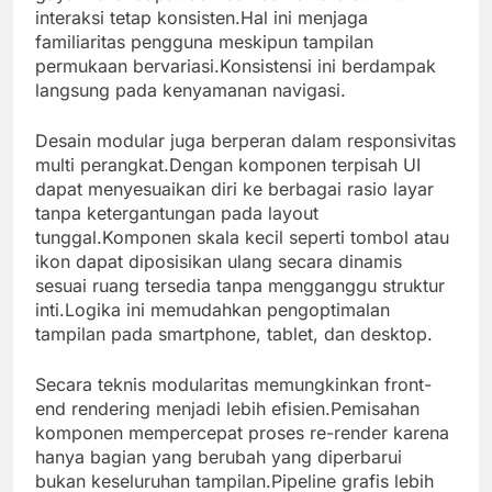
interaksi tetap konsisten.Hal ini menjaga
familiaritas pengguna meskipun tampilan
permukaan bervariasi.Konsistensi ini berdampak
langsung pada kenyamanan navigasi.
Desain modular juga berperan dalam responsivitas
multi perangkat.Dengan komponen terpisah UI
dapat menyesuaikan diri ke berbagai rasio layar
tanpa ketergantungan pada layout
tunggal.Komponen skala kecil seperti tombol atau
ikon dapat diposisikan ulang secara dinamis
sesuai ruang tersedia tanpa mengganggu struktur
inti.Logika ini memudahkan pengoptimalan
tampilan pada smartphone, tablet, dan desktop.
Secara teknis modularitas memungkinkan front-
end rendering menjadi lebih efisien.Pemisahan
komponen mempercepat proses re-render karena
hanya bagian yang berubah yang diperbarui
bukan keseluruhan tampilan.Pipeline grafis lebih