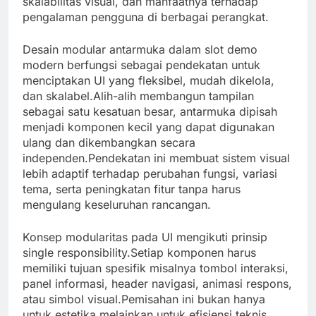
skalabilitas visual, dan manfaatnya terhadap
pengalaman pengguna di berbagai perangkat.
Desain modular antarmuka dalam slot demo
modern berfungsi sebagai pendekatan untuk
menciptakan UI yang fleksibel, mudah dikelola,
dan skalabel.Alih-alih membangun tampilan
sebagai satu kesatuan besar, antarmuka dipisah
menjadi komponen kecil yang dapat digunakan
ulang dan dikembangkan secara
independen.Pendekatan ini membuat sistem visual
lebih adaptif terhadap perubahan fungsi, variasi
tema, serta peningkatan fitur tanpa harus
mengulang keseluruhan rancangan.
Konsep modularitas pada UI mengikuti prinsip
single responsibility.Setiap komponen harus
memiliki tujuan spesifik misalnya tombol interaksi,
panel informasi, header navigasi, animasi respons,
atau simbol visual.Pemisahan ini bukan hanya
untuk estetika melainkan untuk efisiensi teknis