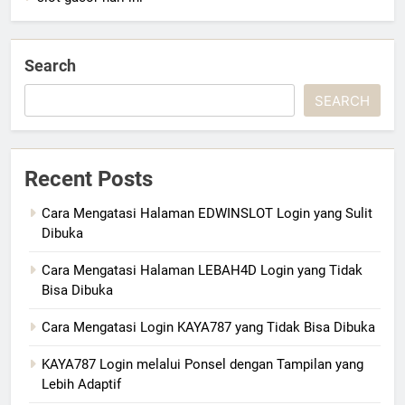
Search
SEARCH
Recent Posts
Cara Mengatasi Halaman EDWINSLOT Login yang Sulit
Dibuka
Cara Mengatasi Halaman LEBAH4D Login yang Tidak
Bisa Dibuka
Cara Mengatasi Login KAYA787 yang Tidak Bisa Dibuka
KAYA787 Login melalui Ponsel dengan Tampilan yang
Lebih Adaptif