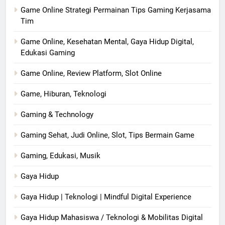
Game Online Strategi Permainan Tips Gaming Kerjasama
Tim
Game Online, Kesehatan Mental, Gaya Hidup Digital,
Edukasi Gaming
Game Online, Review Platform, Slot Online
Game, Hiburan, Teknologi
Gaming & Technology
Gaming Sehat, Judi Online, Slot, Tips Bermain Game
Gaming, Edukasi, Musik
Gaya Hidup
Gaya Hidup | Teknologi | Mindful Digital Experience
Gaya Hidup Mahasiswa / Teknologi & Mobilitas Digital