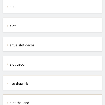
slot
slot
situs slot gacor
slot gacor
live draw hk
slot thailand