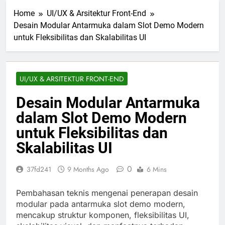
Home
UI/UX & Arsitektur Front-End
Desain Modular Antarmuka dalam Slot Demo Modern
untuk Fleksibilitas dan Skalabilitas UI
UI/UX & ARSITEKTUR FRONT-END
Desain Modular Antarmuka
dalam Slot Demo Modern
untuk Fleksibilitas dan
Skalabilitas UI
0
37fd241
9 Months Ago
6 Mins
Pembahasan teknis mengenai penerapan desain
modular pada antarmuka slot demo modern,
mencakup struktur komponen, fleksibilitas UI,