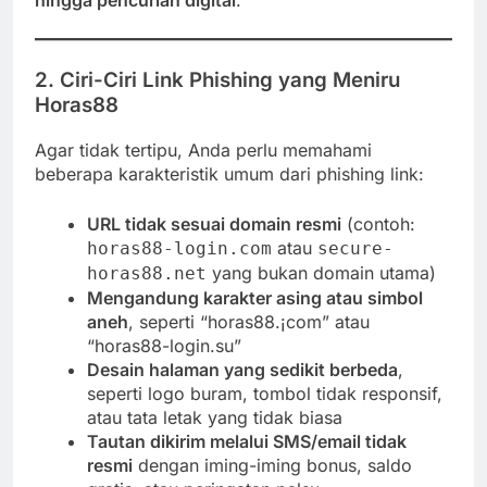
2.
Ciri-Ciri Link Phishing yang Meniru
Horas88
Agar tidak tertipu, Anda perlu memahami
beberapa karakteristik umum dari phishing link:
URL tidak sesuai domain resmi
(contoh:
atau
horas88-login.com
secure-
yang bukan domain utama)
horas88.net
Mengandung karakter asing atau simbol
aneh
, seperti “horas88.¡com” atau
“horas88-login.su”
Desain halaman yang sedikit berbeda
,
seperti logo buram, tombol tidak responsif,
atau tata letak yang tidak biasa
Tautan dikirim melalui SMS/email tidak
resmi
dengan iming-iming bonus, saldo