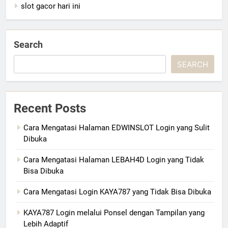
slot gacor hari ini
Search
SEARCH
Recent Posts
Cara Mengatasi Halaman EDWINSLOT Login yang Sulit
Dibuka
Cara Mengatasi Halaman LEBAH4D Login yang Tidak
Bisa Dibuka
Cara Mengatasi Login KAYA787 yang Tidak Bisa Dibuka
KAYA787 Login melalui Ponsel dengan Tampilan yang
Lebih Adaptif