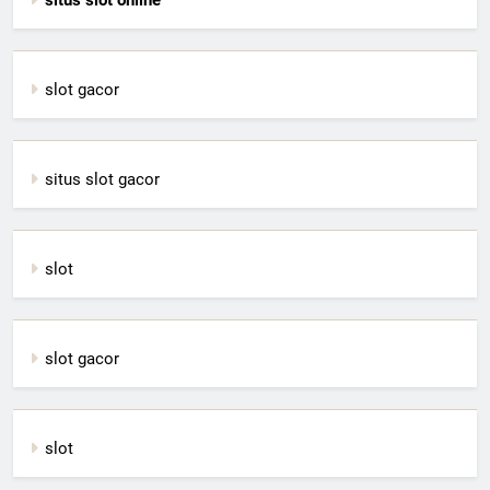
situs slot online
slot gacor
situs slot gacor
slot
slot gacor
slot