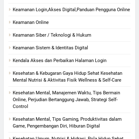
Keamanan Login,Akses Digital,Panduan Pengguna Online
Keamanan Online
Keamanan Siber / Teknologi & Hukum
Keamanan Sistem & Identitas Digital
Kendala Akses dan Perbaikan Halaman Login
Kesehatan & Kebugaran Gaya Hidup Sehat Kesehatan
Mental Nutrisi & Aktivitas Fisik Wellness & Self-Care
Kesehatan Mental, Manajemen Waktu, Tips Bermain
Online, Perjudian Bertanggung Jawab, Strategi Self-
Control
Kesehatan Mental, Tips Gaming, Produktivitas dalam
Game, Pengembangan Diri, Hiburan Digital
Kesehatan Umum, Nutrisi & Hidrasi, Pola Hidup Sehat,