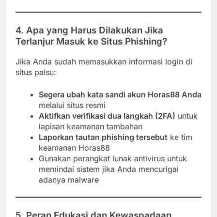
4.
Apa yang Harus Dilakukan Jika
Terlanjur Masuk ke Situs Phishing?
Jika Anda sudah memasukkan informasi login di
situs palsu:
Segera ubah kata sandi akun Horas88 Anda
melalui situs resmi
Aktifkan verifikasi dua langkah (2FA)
untuk
lapisan keamanan tambahan
Laporkan tautan phishing tersebut
ke tim
keamanan Horas88
Gunakan perangkat lunak antivirus untuk
memindai sistem jika Anda mencurigai
adanya malware
5.
Peran Edukasi dan Kewaspadaan