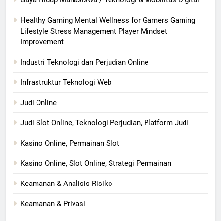
Gaya Hidup Mahasiswa / Teknologi & Mobilitas Digital
Healthy Gaming Mental Wellness for Gamers Gaming
Lifestyle Stress Management Player Mindset
Improvement
Industri Teknologi dan Perjudian Online
Infrastruktur Teknologi Web
Judi Online
Judi Slot Online, Teknologi Perjudian, Platform Judi
Kasino Online, Permainan Slot
Kasino Online, Slot Online, Strategi Permainan
Keamanan & Analisis Risiko
Keamanan & Privasi