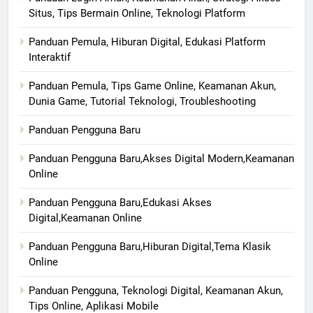
Situs, Tips Bermain Online, Teknologi Platform
Panduan Pemula, Hiburan Digital, Edukasi Platform
Interaktif
Panduan Pemula, Tips Game Online, Keamanan Akun,
Dunia Game, Tutorial Teknologi, Troubleshooting
Panduan Pengguna Baru
Panduan Pengguna Baru,Akses Digital Modern,Keamanan
Online
Panduan Pengguna Baru,Edukasi Akses
Digital,Keamanan Online
Panduan Pengguna Baru,Hiburan Digital,Tema Klasik
Online
Panduan Pengguna, Teknologi Digital, Keamanan Akun,
Tips Online, Aplikasi Mobile