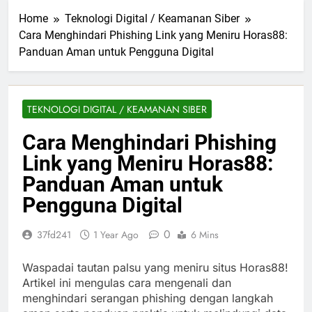
Home
Teknologi Digital / Keamanan Siber
Cara Menghindari Phishing Link yang Meniru Horas88:
Panduan Aman untuk Pengguna Digital
TEKNOLOGI DIGITAL / KEAMANAN SIBER
Cara Menghindari Phishing
Link yang Meniru Horas88:
Panduan Aman untuk
Pengguna Digital
0
37fd241
1 Year Ago
6 Mins
Waspadai tautan palsu yang meniru situs Horas88!
Artikel ini mengulas cara mengenali dan
menghindari serangan phishing dengan langkah