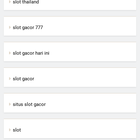
slot thailand
slot gacor 777
slot gacor hari ini
slot gacor
situs slot gacor
slot