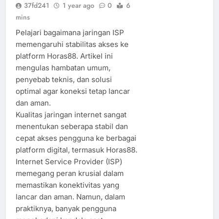
37fd241
1 year ago
0
6
mins
Pelajari bagaimana jaringan ISP
memengaruhi stabilitas akses ke
platform Horas88. Artikel ini
mengulas hambatan umum,
penyebab teknis, dan solusi
optimal agar koneksi tetap lancar
dan aman.
Kualitas jaringan internet sangat
menentukan seberapa stabil dan
cepat akses pengguna ke berbagai
platform digital, termasuk Horas88.
Internet Service Provider (ISP)
memegang peran krusial dalam
memastikan konektivitas yang
lancar dan aman. Namun, dalam
praktiknya, banyak pengguna