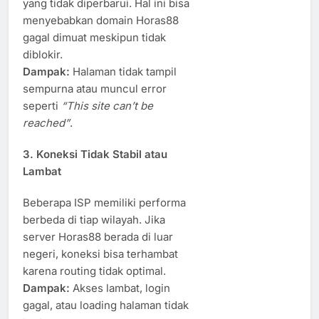
yang tidak diperbarui. Hal ini bisa
menyebabkan domain Horas88
gagal dimuat meskipun tidak
diblokir.
Dampak:
Halaman tidak tampil
sempurna atau muncul error
seperti
“This site can’t be
reached”
.
3.
Koneksi Tidak Stabil atau
Lambat
Beberapa ISP memiliki performa
berbeda di tiap wilayah. Jika
server Horas88 berada di luar
negeri, koneksi bisa terhambat
karena routing tidak optimal.
Dampak:
Akses lambat, login
gagal, atau loading halaman tidak