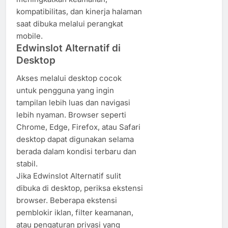
kompatibilitas, dan kinerja halaman
saat dibuka melalui perangkat
mobile.
Edwinslot Alternatif di
Desktop
Akses melalui desktop cocok
untuk pengguna yang ingin
tampilan lebih luas dan navigasi
lebih nyaman. Browser seperti
Chrome, Edge, Firefox, atau Safari
desktop dapat digunakan selama
berada dalam kondisi terbaru dan
stabil.
Jika Edwinslot Alternatif sulit
dibuka di desktop, periksa ekstensi
browser. Beberapa ekstensi
pemblokir iklan, filter keamanan,
atau pengaturan privasi yang