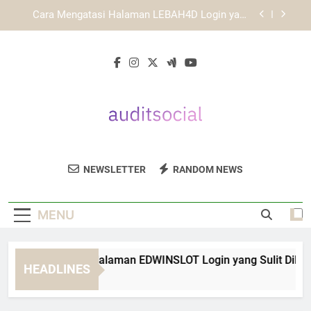
Skip
Cara Mengatasi Login KAYA787 yang Tidak Bisa
to
Dibuka
content
KAYA787 Login melalui Ponsel dengan Tampilan
yang Lebih Adaptif
Cara Mengatasi Halaman EDWINSLOT Login yang
Sulit Dibuka
Cara Mengatasi Halaman LEBAH4D Login yang
Tidak Bisa Dibuka
Cara Mengatasi Login KAYA787 yang Tidak Bisa
Dibuka
Audit Social
Optimalkan Strategi Media Sosial Anda
KAYA787 Login melalui Ponsel dengan Tampilan
NEWSLETTER
RANDOM NEWS
yang Lebih Adaptif
Dengan Layanan Analisis Dari Audit Social.
MENU
ra Mengatasi Halaman EDWINSLOT Login yang Sulit Dibuka
HEADLINES
Weeks Ago