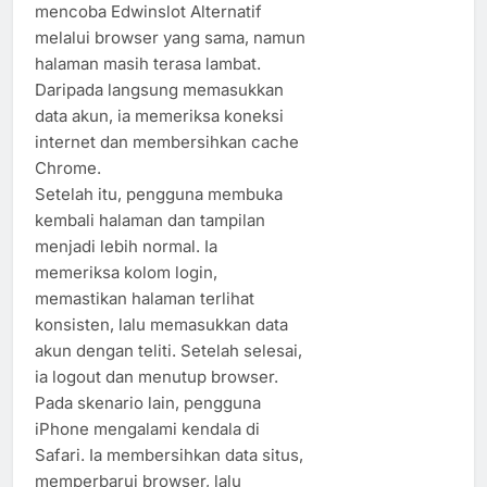
mencoba Edwinslot Alternatif
melalui browser yang sama, namun
halaman masih terasa lambat.
Daripada langsung memasukkan
data akun, ia memeriksa koneksi
internet dan membersihkan cache
Chrome.
Setelah itu, pengguna membuka
kembali halaman dan tampilan
menjadi lebih normal. Ia
memeriksa kolom login,
memastikan halaman terlihat
konsisten, lalu memasukkan data
akun dengan teliti. Setelah selesai,
ia logout dan menutup browser.
Pada skenario lain, pengguna
iPhone mengalami kendala di
Safari. Ia membersihkan data situs,
memperbarui browser, lalu