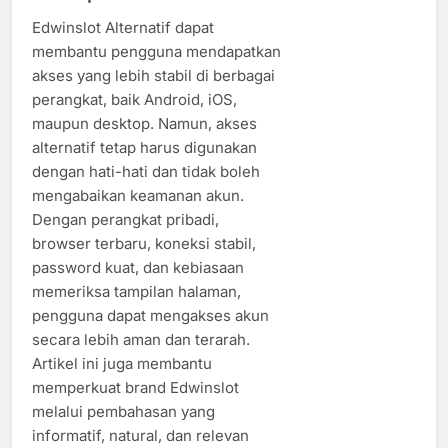
Edwinslot Alternatif dapat
membantu pengguna mendapatkan
akses yang lebih stabil di berbagai
perangkat, baik Android, iOS,
maupun desktop. Namun, akses
alternatif tetap harus digunakan
dengan hati-hati dan tidak boleh
mengabaikan keamanan akun.
Dengan perangkat pribadi,
browser terbaru, koneksi stabil,
password kuat, dan kebiasaan
memeriksa tampilan halaman,
pengguna dapat mengakses akun
secara lebih aman dan terarah.
Artikel ini juga membantu
memperkuat brand Edwinslot
melalui pembahasan yang
informatif, natural, dan relevan