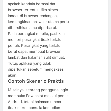
apakah kendala berasal dari
browser tertentu. Jika akses
lancar di browser cadangan,
kemungkinan browser utama perlu
dibersihkan atau diperbarui.
Pada perangkat mobile, pastikan
memori perangkat tidak terlalu
penuh. Perangkat yang terlalu
berat dapat membuat browser
lambat dan halaman sulit dimuat.
Tutup aplikasi yang tidak
diperlukan sebelum mengakses
akun.
Contoh Skenario Praktis
Misalnya, seorang pengguna ingin
membuka Edwinslot melalui ponsel
Android, tetapi halaman utama
tidak merespons. Ia kemudian