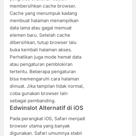
membersihkan cache browser.
Cache yang menumpuk kadang
membuat halaman menampilkan
data lama atau gagal memuat
elemen baru. Setelah cache
dibersihkan, tutup browser lalu
buka kembali halaman akses.
Perhatikan juga mode hemat data
atau pengaturan pemblokiran
tertentu. Beberapa pengaturan
bisa memengaruhi cara halaman
dimuat. Jika tampilan tidak normal,
coba gunakan browser lain
sebagai pembanding.
Edwinslot Alternatif di iOS
Pada perangkat iOS, Safari menjadi
browser utama yang banyak
digunakan. Safari umumnya stabil