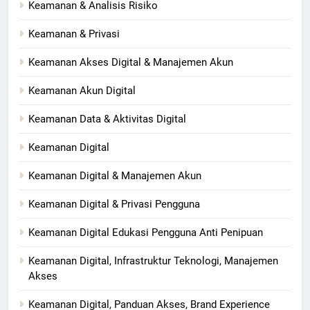
Keamanan & Analisis Risiko
Keamanan & Privasi
Keamanan Akses Digital & Manajemen Akun
Keamanan Akun Digital
Keamanan Data & Aktivitas Digital
Keamanan Digital
Keamanan Digital & Manajemen Akun
Keamanan Digital & Privasi Pengguna
Keamanan Digital Edukasi Pengguna Anti Penipuan
Keamanan Digital, Infrastruktur Teknologi, Manajemen
Akses
Keamanan Digital, Panduan Akses, Brand Experience