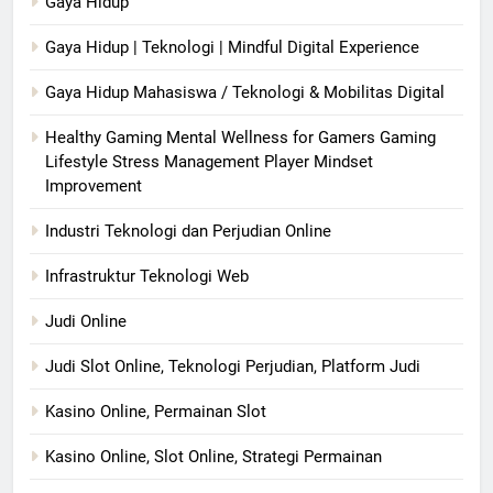
Gaya Hidup
Gaya Hidup | Teknologi | Mindful Digital Experience
Gaya Hidup Mahasiswa / Teknologi & Mobilitas Digital
Healthy Gaming Mental Wellness for Gamers Gaming
Lifestyle Stress Management Player Mindset
Improvement
Industri Teknologi dan Perjudian Online
Infrastruktur Teknologi Web
Judi Online
Judi Slot Online, Teknologi Perjudian, Platform Judi
Kasino Online, Permainan Slot
Kasino Online, Slot Online, Strategi Permainan