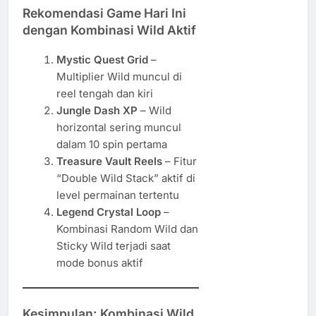
Rekomendasi Game Hari Ini
dengan Kombinasi Wild Aktif
Mystic Quest Grid
–
Multiplier Wild muncul di
reel tengah dan kiri
Jungle Dash XP
– Wild
horizontal sering muncul
dalam 10 spin pertama
Treasure Vault Reels
– Fitur
“Double Wild Stack” aktif di
level permainan tertentu
Legend Crystal Loop
–
Kombinasi Random Wild dan
Sticky Wild terjadi saat
mode bonus aktif
Kesimpulan: Kombinasi Wild