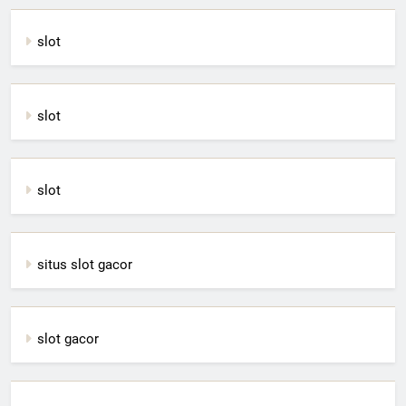
slot
slot
slot
situs slot gacor
slot gacor