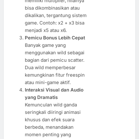
memiliki multiplier, nilainya
bisa dikombinasikan atau
dikalikan, tergantung sistem
game. Contoh: x2 + x3 bisa
menjadi x5 atau x6.
Pemicu Bonus Lebih Cepat
Banyak game yang
menggunakan wild sebagai
bagian dari pemicu scatter.
Dua wild memperbesar
kemungkinan fitur freespin
atau mini-game aktif.
Interaksi Visual dan Audio
yang Dramatis
Kemunculan wild ganda
seringkali diiringi animasi
khusus dan efek suara
berbeda, menandakan
momen penting yang