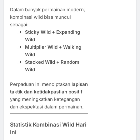
Dalam banyak permainan modern,
kombinasi wild bisa muncul
sebagai:
Sticky Wild + Expanding
Wild
Multiplier Wild + Walking
Wild
Stacked Wild + Random
Wild
Perpaduan ini menciptakan
lapisan
taktik dan ketidakpastian positif
yang meningkatkan ketegangan
dan ekspektasi dalam permainan.
Statistik Kombinasi Wild Hari
Ini