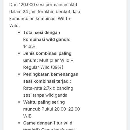
Dari 120.000 sesi permainan aktif
dalam 24 jam terakhir, berikut data
kemunculan kombinasi Wild +
Wild:
Total sesi dengan
kombinasi wild ganda:
14,3%
Jenis kombinasi paling
umum:
Multiplier Wild +
Regular Wild (39%)
Peningkatan kemenangan
saat kombinasi terjadi:
Rata-rata 2,7x dibanding
sesi tanpa wild ganda
Waktu paling sering
muncul:
Pukul 20.00–22.00
WIB
Game dengan fitur wild
teraktif:
Game berformat