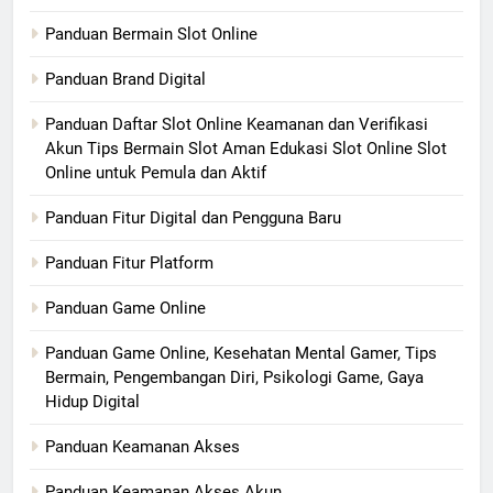
Panduan Bermain Slot Online
Panduan Brand Digital
Panduan Daftar Slot Online Keamanan dan Verifikasi
Akun Tips Bermain Slot Aman Edukasi Slot Online Slot
Online untuk Pemula dan Aktif
Panduan Fitur Digital dan Pengguna Baru
Panduan Fitur Platform
Panduan Game Online
Panduan Game Online, Kesehatan Mental Gamer, Tips
Bermain, Pengembangan Diri, Psikologi Game, Gaya
Hidup Digital
Panduan Keamanan Akses
Panduan Keamanan Akses Akun