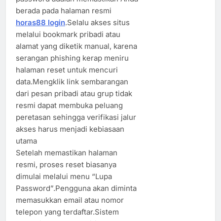
berada pada halaman resmi
horas88 login
.Selalu akses situs
melalui bookmark pribadi atau
alamat yang diketik manual, karena
serangan phishing kerap meniru
halaman reset untuk mencuri
data.Mengklik link sembarangan
dari pesan pribadi atau grup tidak
resmi dapat membuka peluang
peretasan sehingga verifikasi jalur
akses harus menjadi kebiasaan
utama
Setelah memastikan halaman
resmi, proses reset biasanya
dimulai melalui menu “Lupa
Password”.Pengguna akan diminta
memasukkan email atau nomor
telepon yang terdaftar.Sistem