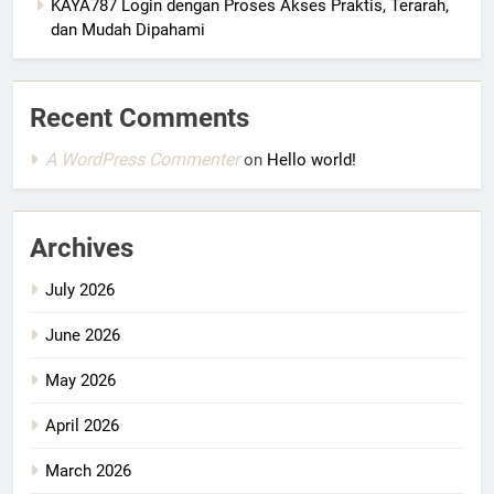
KAYA787 Login dengan Proses Akses Praktis, Terarah,
dan Mudah Dipahami
Recent Comments
A WordPress Commenter
on
Hello world!
Archives
July 2026
June 2026
May 2026
April 2026
March 2026