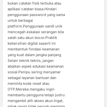
bukan catatan fisik terbuka atau
aplikasi catatan biasa.Hindari
penggunaan password yang sama
untuk berbagai
platform.Penggunaan sandi unik
mencegah eskalasi serangan bila
salah satu akun bocor.Praktik
kebersihan digital seperti ini
membentuk fondasi keamanan
yang kuat dalam jangka panjang
Selain teknik teknis, jangan
abaikan aspek edukasi keamanan
sosial.Penipu sering menyamar
sebagai layanan bantuan dan
meminta kode reset atau
OTP.Mereka mengaku ingin
membantu pengguna tetapi justru
mengambil alih akses akun.Ingat,
pihak resmi tidak pernah meminta