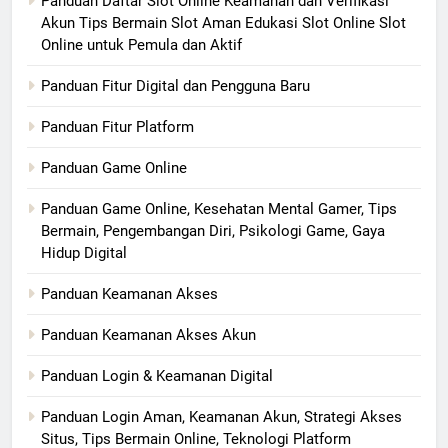
Panduan Daftar Slot Online Keamanan dan Verifikasi
Akun Tips Bermain Slot Aman Edukasi Slot Online Slot
Online untuk Pemula dan Aktif
Panduan Fitur Digital dan Pengguna Baru
Panduan Fitur Platform
Panduan Game Online
Panduan Game Online, Kesehatan Mental Gamer, Tips
Bermain, Pengembangan Diri, Psikologi Game, Gaya
Hidup Digital
Panduan Keamanan Akses
Panduan Keamanan Akses Akun
Panduan Login & Keamanan Digital
Panduan Login Aman, Keamanan Akun, Strategi Akses
Situs, Tips Bermain Online, Teknologi Platform