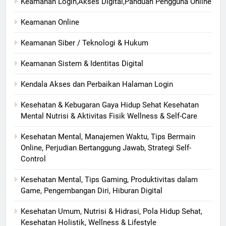
Keamanan Login,Akses Digital,Panduan Pengguna Online
Keamanan Online
Keamanan Siber / Teknologi & Hukum
Keamanan Sistem & Identitas Digital
Kendala Akses dan Perbaikan Halaman Login
Kesehatan & Kebugaran Gaya Hidup Sehat Kesehatan
Mental Nutrisi & Aktivitas Fisik Wellness & Self-Care
Kesehatan Mental, Manajemen Waktu, Tips Bermain
Online, Perjudian Bertanggung Jawab, Strategi Self-
Control
Kesehatan Mental, Tips Gaming, Produktivitas dalam
Game, Pengembangan Diri, Hiburan Digital
Kesehatan Umum, Nutrisi & Hidrasi, Pola Hidup Sehat,
Kesehatan Holistik, Wellness & Lifestyle