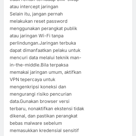
atau intercept jaringan
Selain itu, jangan pernah
melakukan reset password
menggunakan perangkat publik
atau jaringan Wi-Fi tanpa
perlindungan.Jaringan terbuka
dapat dimanfaatkan pelaku untuk
mencuri data melalui teknik man-
in-the-middle.Bila terpaksa
memakai jaringan umum, aktifkan
VPN tepercaya untuk
mengenkripsi koneksi dan
mengurangi risiko pencurian
data.Gunakan browser versi
terbaru, nonaktifkan ekstensi tidak
dikenal, dan pastikan perangkat
bebas malware sebelum
memasukkan kredensial sensitif