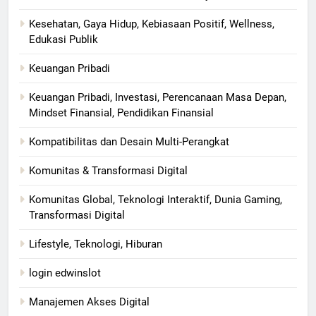
Kesehatan, Gaya Hidup, Kebiasaan Positif, Wellness,
Edukasi Publik
Keuangan Pribadi
Keuangan Pribadi, Investasi, Perencanaan Masa Depan,
Mindset Finansial, Pendidikan Finansial
Kompatibilitas dan Desain Multi-Perangkat
Komunitas & Transformasi Digital
Komunitas Global, Teknologi Interaktif, Dunia Gaming,
Transformasi Digital
Lifestyle, Teknologi, Hiburan
login edwinslot
Manajemen Akses Digital