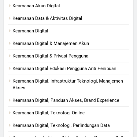
Keamanan Akun Digital
Keamanan Data & Aktivitas Digital
Keamanan Digital
Keamanan Digital & Manajemen Akun
Keamanan Digital & Privasi Pengguna
Keamanan Digital Edukasi Pengguna Anti Penipuan
Keamanan Digital, Infrastruktur Teknologi, Manajemen
Akses
Keamanan Digital, Panduan Akses, Brand Experience
Keamanan Digital, Teknologi Online
Keamanan Digital, Teknologi, Perlindungan Data