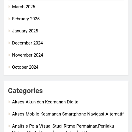
March 2025
February 2025
January 2025
December 2024
November 2024
October 2024
Categories
Akses Akun dan Keamanan Digital
Akses Mobile Keamanan Smartphone Navigasi Alternatif
Analisis Pola Visual,Studi Ritme Permainan,Perilaku