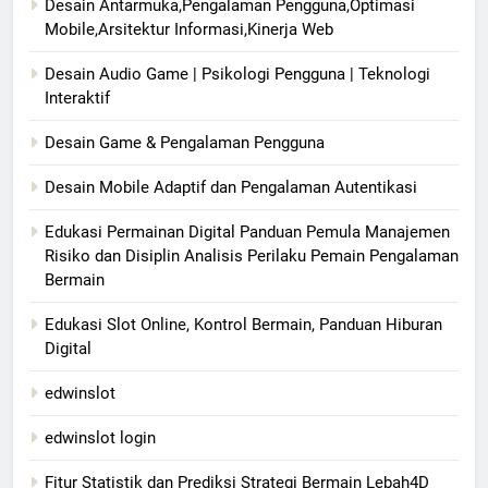
Desain Antarmuka,Pengalaman Pengguna,Optimasi
Mobile,Arsitektur Informasi,Kinerja Web
Desain Audio Game | Psikologi Pengguna | Teknologi
Interaktif
Desain Game & Pengalaman Pengguna
Desain Mobile Adaptif dan Pengalaman Autentikasi
Edukasi Permainan Digital Panduan Pemula Manajemen
Risiko dan Disiplin Analisis Perilaku Pemain Pengalaman
Bermain
Edukasi Slot Online, Kontrol Bermain, Panduan Hiburan
Digital
edwinslot
edwinslot login
Fitur Statistik dan Prediksi Strategi Bermain Lebah4D