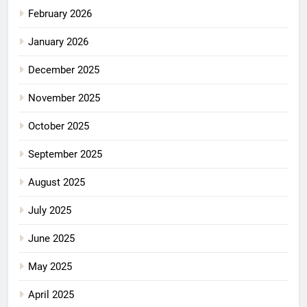
February 2026
January 2026
December 2025
November 2025
October 2025
September 2025
August 2025
July 2025
June 2025
May 2025
April 2025