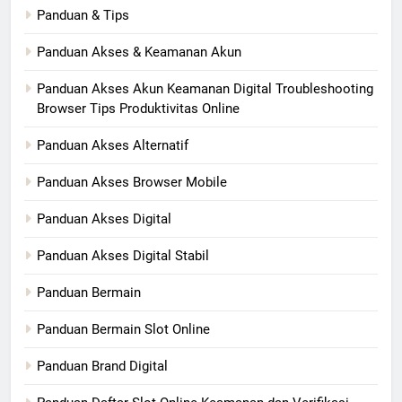
Panduan & Tips
Panduan Akses & Keamanan Akun
Panduan Akses Akun Keamanan Digital Troubleshooting
Browser Tips Produktivitas Online
Panduan Akses Alternatif
Panduan Akses Browser Mobile
Panduan Akses Digital
Panduan Akses Digital Stabil
Panduan Bermain
Panduan Bermain Slot Online
Panduan Brand Digital