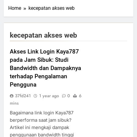
Home
kecepatan akses web
kecepatan akses web
Akses Link Login Kaya787
pada Jam Sibuk: Studi
Bandwidth dan Dampaknya
terhadap Pengalaman
Pengguna
37fd241
1 year ago
0
6
mins
Bagaimana link login Kaya787
berperforma saat jam sibuk?
Artikel ini mengkaji dampak
penggunaan bandwidth tinggi