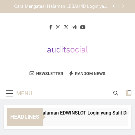
Skip
Cara Mengatasi Login KAYA787 yang Tidak Bisa
to
Dibuka
content
KAYA787 Login melalui Ponsel dengan Tampilan
yang Lebih Adaptif
Cara Mengatasi Halaman EDWINSLOT Login yang
Sulit Dibuka
Cara Mengatasi Halaman LEBAH4D Login yang
Tidak Bisa Dibuka
Cara Mengatasi Login KAYA787 yang Tidak Bisa
Dibuka
Audit Social
Optimalkan Strategi Media Sosial Anda
KAYA787 Login melalui Ponsel dengan Tampilan
NEWSLETTER
RANDOM NEWS
yang Lebih Adaptif
Dengan Layanan Analisis Dari Audit Social.
MENU
ra Mengatasi Halaman EDWINSLOT Login yang Sulit Dibuka
HEADLINES
Weeks Ago