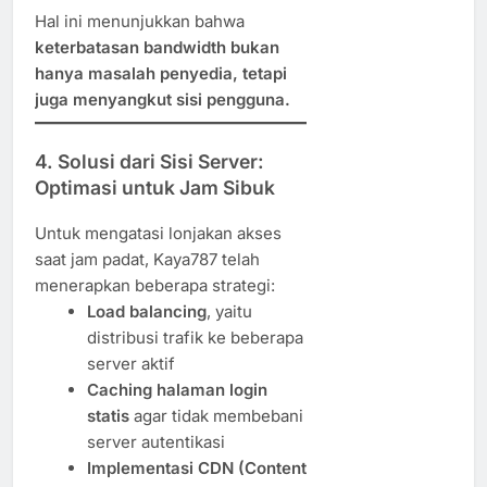
Hal ini menunjukkan bahwa
keterbatasan bandwidth bukan
hanya masalah penyedia, tetapi
juga menyangkut sisi pengguna.
4. Solusi dari Sisi Server:
Optimasi untuk Jam Sibuk
Untuk mengatasi lonjakan akses
saat jam padat, Kaya787 telah
menerapkan beberapa strategi:
Load balancing
, yaitu
distribusi trafik ke beberapa
server aktif
Caching halaman login
statis
agar tidak membebani
server autentikasi
Implementasi CDN (Content