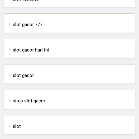
slot gacor 777
slot gacor hari ini
slot gacor
situs slot gacor
slot