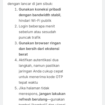
dengan lancar di jam sibuk:
Gunakan koneksi pribadi
dengan bandwidth stabil
,
hindari Wi-Fi publik
Login beberapa menit
sebelum atau sesudah
puncak trafik
Gunakan browser ringan
dan bersih dari ekstensi
berat
Aktifkan autentikasi dua
langkah, namun pastikan
jaringan Anda cukup cepat
untuk menerima kode OTP
tepat waktu
Jika halaman tidak
merespons,
jangan lakukan
refresh berulang
—gunakan
tombol “kembali” dan ulangi