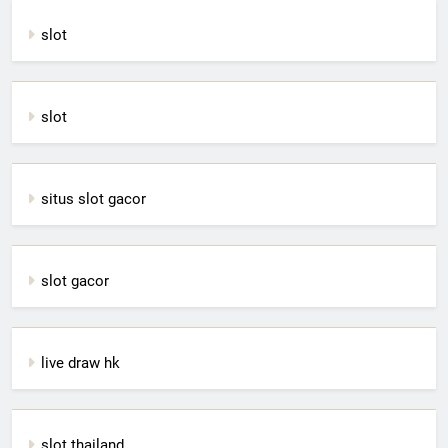
slot
slot
situs slot gacor
slot gacor
live draw hk
slot thailand