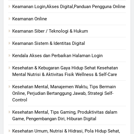
Keamanan Login,Akses Digital,Panduan Pengguna Online
Keamanan Online
Keamanan Siber / Teknologi & Hukum
Keamanan Sistem & Identitas Digital
Kendala Akses dan Perbaikan Halaman Login
Kesehatan & Kebugaran Gaya Hidup Sehat Kesehatan
Mental Nutrisi & Aktivitas Fisik Wellness & Self-Care
Kesehatan Mental, Manajemen Waktu, Tips Bermain
Online, Perjudian Bertanggung Jawab, Strategi Self-
Control
Kesehatan Mental, Tips Gaming, Produktivitas dalam
Game, Pengembangan Diri, Hiburan Digital
Kesehatan Umum, Nutrisi & Hidrasi, Pola Hidup Sehat,