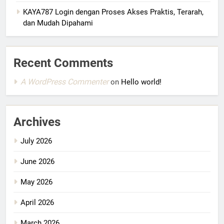
KAYA787 Login dengan Proses Akses Praktis, Terarah,
dan Mudah Dipahami
Recent Comments
A WordPress Commenter
on
Hello world!
Archives
July 2026
June 2026
May 2026
April 2026
March 2026