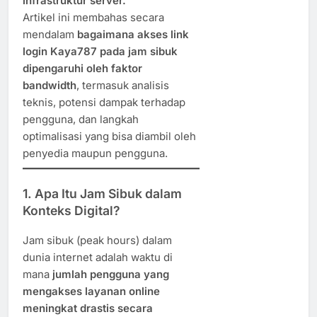
infrastruktur server.
Artikel ini membahas secara
mendalam
bagaimana akses link
login Kaya787 pada jam sibuk
dipengaruhi oleh faktor
bandwidth
, termasuk analisis
teknis, potensi dampak terhadap
pengguna, dan langkah
optimalisasi yang bisa diambil oleh
penyedia maupun pengguna.
1. Apa Itu Jam Sibuk dalam
Konteks Digital?
Jam sibuk (peak hours) dalam
dunia internet adalah waktu di
mana
jumlah pengguna yang
mengakses layanan online
meningkat drastis secara