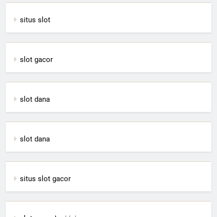
situs slot
slot gacor
slot dana
slot dana
situs slot gacor