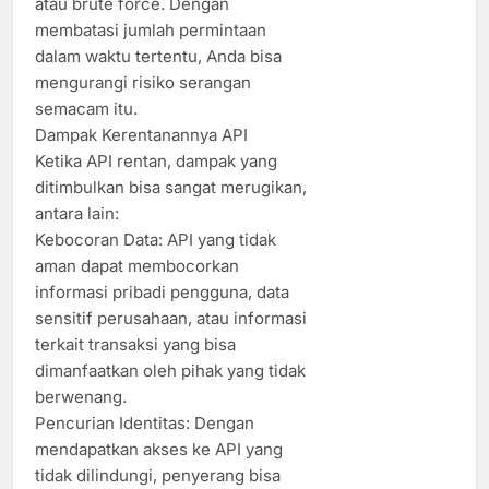
atau brute force. Dengan
membatasi jumlah permintaan
dalam waktu tertentu, Anda bisa
mengurangi risiko serangan
semacam itu.
Dampak Kerentanannya API
Ketika API rentan, dampak yang
ditimbulkan bisa sangat merugikan,
antara lain:
Kebocoran Data: API yang tidak
aman dapat membocorkan
informasi pribadi pengguna, data
sensitif perusahaan, atau informasi
terkait transaksi yang bisa
dimanfaatkan oleh pihak yang tidak
berwenang.
Pencurian Identitas: Dengan
mendapatkan akses ke API yang
tidak dilindungi, penyerang bisa