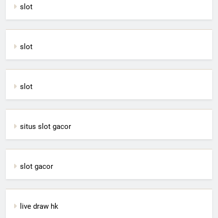
slot
slot
slot
situs slot gacor
slot gacor
live draw hk