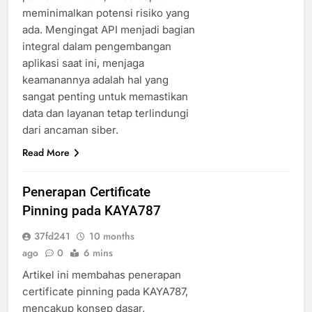
meminimalkan potensi risiko yang
ada. Mengingat API menjadi bagian
integral dalam pengembangan
aplikasi saat ini, menjaga
keamanannya adalah hal yang
sangat penting untuk memastikan
data dan layanan tetap terlindungi
dari ancaman siber.
Read More
Penerapan Certificate
Pinning pada KAYA787
37fd241
10 months
ago
0
6 mins
Artikel ini membahas penerapan
certificate pinning pada KAYA787,
mencakup konsep dasar,