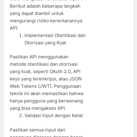
Berikut adalah beberapa langkah
yang dapat diambil untuk
mengurangi risiko kerentanannya
API:
Implementasi Otentikasi dan
Otorisasi yang Kuat
Pastikan API menggunakan
metode otentikasi dan otorisasi
yang kuat, seperti OAuth 2.0, API
keys yang terenkripsi, atau JSON
Web Tokens (JWT). Penggunaan
teknik ini akan memastikan bahwa
hanya pengguna yang berwenang
yang bisa mengakses API.
Validasi Input dengan Ketat
Pastikan semua input dari