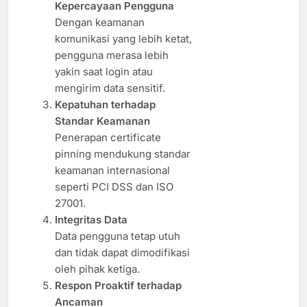
Kepercayaan Pengguna
Dengan keamanan
komunikasi yang lebih ketat,
pengguna merasa lebih
yakin saat login atau
mengirim data sensitif.
Kepatuhan terhadap
Standar Keamanan
Penerapan certificate
pinning mendukung standar
keamanan internasional
seperti PCI DSS dan ISO
27001.
Integritas Data
Data pengguna tetap utuh
dan tidak dapat dimodifikasi
oleh pihak ketiga.
Respon Proaktif terhadap
Ancaman