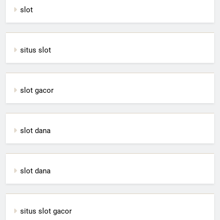
slot
situs slot
slot gacor
slot dana
slot dana
situs slot gacor