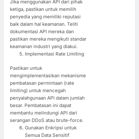
Jika menggunakan API dari pihak
ketiga, pastikan untuk memilih
penyedia yang memiliki reputasi
baik dalam hal keamanan. Teliti
dokumentasi API mereka dan
pastikan mereka mengikuti standar
keamanan industri yang diakui.
Implementasi Rate Limiting
Pastikan untuk
mengimplementasikan mekanisme
pembatasan permintaan (rate
limiting) untuk mencegah
penyalahgunaan API dalam jumlah
besar. Pembatasan ini dapat
membantu melindungi API dari
serangan DDoS atau brute-force.
Gunakan Enkripsi untuk
Semua Data Sensitif