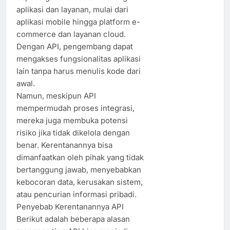
aplikasi dan layanan, mulai dari
aplikasi mobile hingga platform e-
commerce dan layanan cloud.
Dengan API, pengembang dapat
mengakses fungsionalitas aplikasi
lain tanpa harus menulis kode dari
awal.
Namun, meskipun API
mempermudah proses integrasi,
mereka juga membuka potensi
risiko jika tidak dikelola dengan
benar. Kerentanannya bisa
dimanfaatkan oleh pihak yang tidak
bertanggung jawab, menyebabkan
kebocoran data, kerusakan sistem,
atau pencurian informasi pribadi.
Penyebab Kerentanannya API
Berikut adalah beberapa alasan