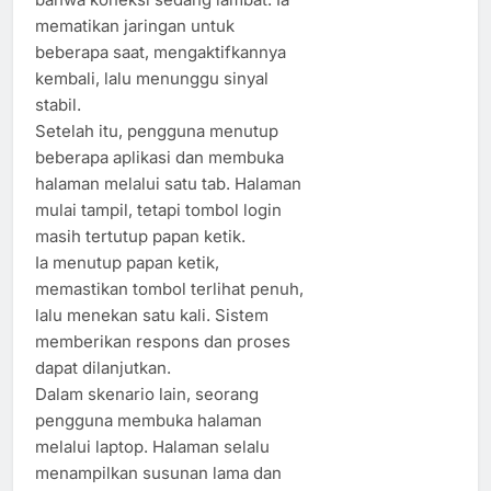
mematikan jaringan untuk
beberapa saat, mengaktifkannya
kembali, lalu menunggu sinyal
stabil.
Setelah itu, pengguna menutup
beberapa aplikasi dan membuka
halaman melalui satu tab. Halaman
mulai tampil, tetapi tombol login
masih tertutup papan ketik.
Ia menutup papan ketik,
memastikan tombol terlihat penuh,
lalu menekan satu kali. Sistem
memberikan respons dan proses
dapat dilanjutkan.
Dalam skenario lain, seorang
pengguna membuka halaman
melalui laptop. Halaman selalu
menampilkan susunan lama dan