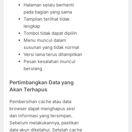
Halaman selalu berhenti
pada bagian yang sama
Tampilan terlihat tidak
lengkap
Tombol tidak dapat dipilih
Menu muncul dalam
susunan yang tidak normal
Versi lama terus ditampilkan
Pesan kesalahan muncul
berulang
Pertimbangkan Data yang
Akan Terhapus
Pembersihan cache atau data
browser dapat menghapus sesi
dan informasi yang tersimpan.
Sebelum melakukannya, pastikan
data akun diketahui. Setelah cache