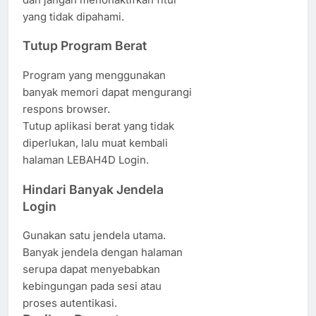
yang tidak dipahami.
Tutup Program Berat
Program yang menggunakan
banyak memori dapat mengurangi
respons browser.
Tutup aplikasi berat yang tidak
diperlukan, lalu muat kembali
halaman LEBAH4D Login.
Hindari Banyak Jendela
Login
Gunakan satu jendela utama.
Banyak jendela dengan halaman
serupa dapat menyebabkan
kebingungan pada sesi atau
proses autentikasi.