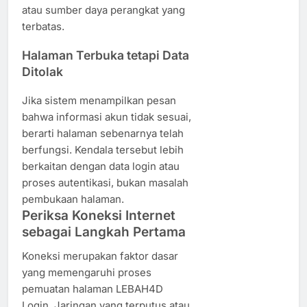
atau sumber daya perangkat yang
terbatas.
Halaman Terbuka tetapi Data
Ditolak
Jika sistem menampilkan pesan
bahwa informasi akun tidak sesuai,
berarti halaman sebenarnya telah
berfungsi. Kendala tersebut lebih
berkaitan dengan data login atau
proses autentikasi, bukan masalah
pembukaan halaman.
Periksa Koneksi Internet
sebagai Langkah Pertama
Koneksi merupakan faktor dasar
yang memengaruhi proses
pemuatan halaman LEBAH4D
Login. Jaringan yang terputus atau