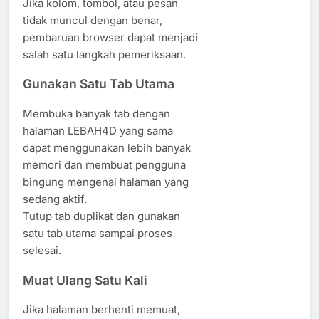
Jika kolom, tombol, atau pesan
tidak muncul dengan benar,
pembaruan browser dapat menjadi
salah satu langkah pemeriksaan.
Gunakan Satu Tab Utama
Membuka banyak tab dengan
halaman LEBAH4D yang sama
dapat menggunakan lebih banyak
memori dan membuat pengguna
bingung mengenai halaman yang
sedang aktif.
Tutup tab duplikat dan gunakan
satu tab utama sampai proses
selesai.
Muat Ulang Satu Kali
Jika halaman berhenti memuat,