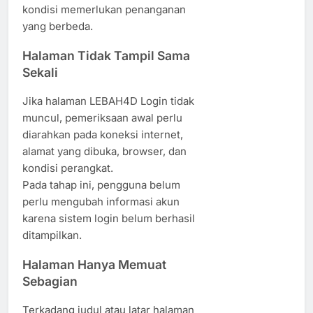
kondisi memerlukan penanganan
yang berbeda.
Halaman Tidak Tampil Sama
Sekali
Jika halaman LEBAH4D Login tidak
muncul, pemeriksaan awal perlu
diarahkan pada koneksi internet,
alamat yang dibuka, browser, dan
kondisi perangkat.
Pada tahap ini, pengguna belum
perlu mengubah informasi akun
karena sistem login belum berhasil
ditampilkan.
Halaman Hanya Memuat
Sebagian
Terkadang judul atau latar halaman