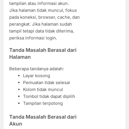
tampilan atau informasi akun.
Jika halaman tidak muncul, fokus
pada koneksi, browser, cache, dan
perangkat. Jika halaman sudah
tampil tetapi data tidak diterima,
periksa informasi login.
Tanda Masalah Berasal dari
Halaman
Beberapa tandanya adalah:
Layar kosong
Pemuatan tidak selesai
Kolom tidak muncul
Tombol tidak dapat dipilih
Tampilan terpotong
Tanda Masalah Berasal dari
Akun