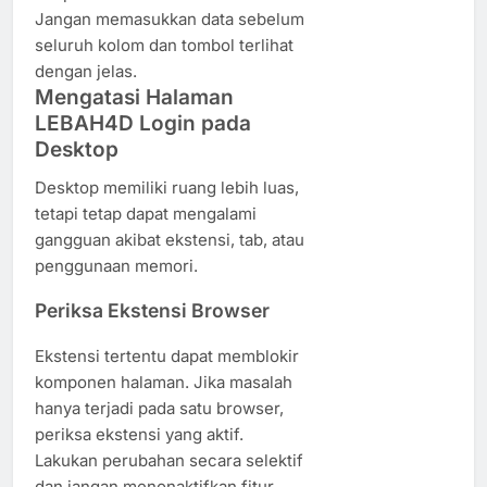
Jangan memasukkan data sebelum
seluruh kolom dan tombol terlihat
dengan jelas.
Mengatasi Halaman
LEBAH4D Login pada
Desktop
Desktop memiliki ruang lebih luas,
tetapi tetap dapat mengalami
gangguan akibat ekstensi, tab, atau
penggunaan memori.
Periksa Ekstensi Browser
Ekstensi tertentu dapat memblokir
komponen halaman. Jika masalah
hanya terjadi pada satu browser,
periksa ekstensi yang aktif.
Lakukan perubahan secara selektif
dan jangan menonaktifkan fitur