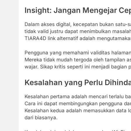
Insight: Jangan Mengejar Ce
Dalam akses digital, kecepatan bukan satu-
tidak valid justru dapat menimbulkan masalah
TIARA4D link alternatif adalah mengutamaka
Pengguna yang memahami validitas halaman
Mereka tidak mudah tergoda oleh tampilan as
wajar. Sikap kritis seperti ini menjadi bagian p
Kesalahan yang Perlu Dihinda
Kesalahan pertama adalah mencari terlalu b
Cara ini dapat membingungkan pengguna dan
Kesalahan kedua adalah memasukkan data lo
dari biasanya.