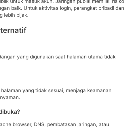
lik untuk masuk akun. Jaringan publik memiliki risiko
ngan baik. Untuk aktivitas login, perangkat pribadi dan
 lebih bijak.
ternatif
cadangan yang digunakan saat halaman utama tidak
 halaman yang tidak sesuai, menjaga keamanan
 nyaman.
dibuka?
cache browser, DNS, pembatasan jaringan, atau