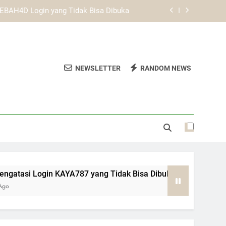
EBAH4D Login yang Tidak Bisa Dibuka
Login KAYA787 yang Tidak Bisa Dibuka
l dengan Tampilan yang Lebih Adaptif
NEWSLETTER
RANDOM NEWS
n EDWINSLOT Login yang Sulit Dibuka
EBAH4D Login yang Tidak Bisa Dibuka
t Social.
Login KAYA787 yang Tidak Bisa Dibuka
l dengan Tampilan yang Lebih Adaptif
in KAYA787 yang Tidak Bisa Dibuka
KAYA787 Login mela
3 Weeks Ago