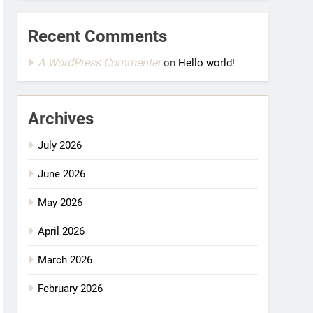
Recent Comments
A WordPress Commenter
on
Hello world!
Archives
July 2026
June 2026
May 2026
April 2026
March 2026
February 2026