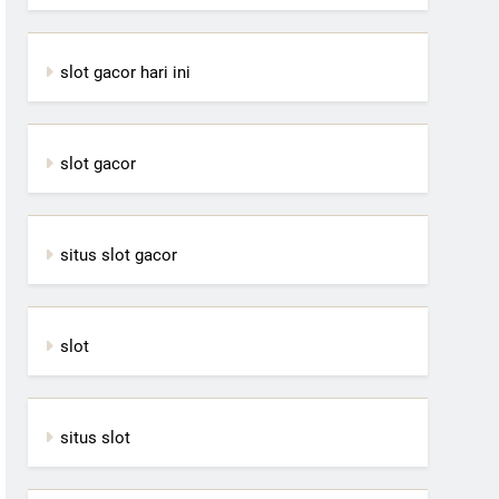
slot gacor hari ini
slot gacor
situs slot gacor
slot
situs slot