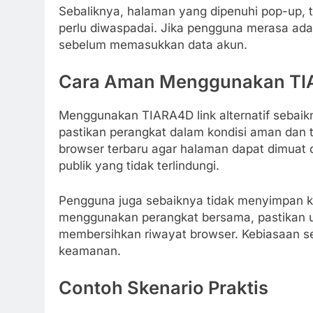
Sebaliknya, halaman yang dipenuhi pop-up, t
perlu diwaspadai. Jika pengguna merasa ada s
sebelum memasukkan data akun.
Cara Aman Menggunakan TIAR
Menggunakan TIARA4D link alternatif sebaik
pastikan perangkat dalam kondisi aman dan 
browser terbaru agar halaman dapat dimuat de
publik yang tidak terlindungi.
Pengguna juga sebaiknya tidak menyimpan ka
menggunakan perangkat bersama, pastikan un
membersihkan riwayat browser. Kebiasaan s
keamanan.
Contoh Skenario Praktis