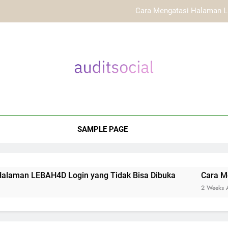
Cara Mengatasi Halaman L
Cara Mengatasi 
KAYA787 Login melalui Ponse
Cara Mengatasi Halama
it Social
Cara Mengatasi Halaman L
 Strategi Media Sosial Anda Dengan Layanan Analisis Dari Audi
Cara Mengatasi 
SAMPLE PAGE
KAYA787 Login melalui Ponse
H4D Login yang Tidak Bisa Dibuka
Cara Mengatasi Log
2 Weeks Ago