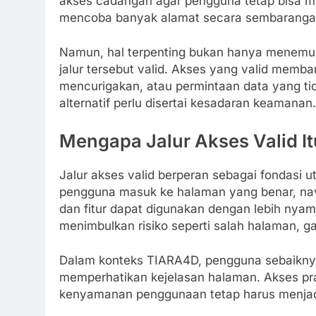
akses cadangan agar pengguna tetap bisa 
mencoba banyak alamat secara sembaranga
Namun, hal terpenting bukan hanya menemuka
jalur tersebut valid. Akses yang valid memb
mencurigakan, atau permintaan data yang ti
alternatif perlu disertai kesadaran keamanan.
Mengapa Jalur Akses Valid It
Jalur akses valid berperan sebagai fondasi 
pengguna masuk ke halaman yang benar, navig
dan fitur dapat digunakan dengan lebih nyam
menimbulkan risiko seperti salah halaman, g
Dalam konteks TIARA4D, pengguna sebaiknya 
memperhatikan kejelasan halaman. Akses pr
kenyamanan penggunaan tetap harus menjadi 