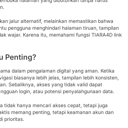
membuka halaman yang dibutuhkan tanpa harus
n.
n jalur alternatif, melainkan memastikan bahwa
antu pengguna menghindari halaman tiruan, tampilan
dak wajar. Karena itu, memahami fungsi TIARA4D link
u Penting?
utama dalam pengalaman digital yang aman. Ketika
asi biasanya lebih jelas, tampilan lebih konsisten,
an. Sebaliknya, akses yang tidak valid dapat
angguan login, atau potensi penyalahgunaan data.
tidak hanya mencari akses cepat, tetapi juga
aktis memang penting, tetapi keamanan akun dan
prioritas.