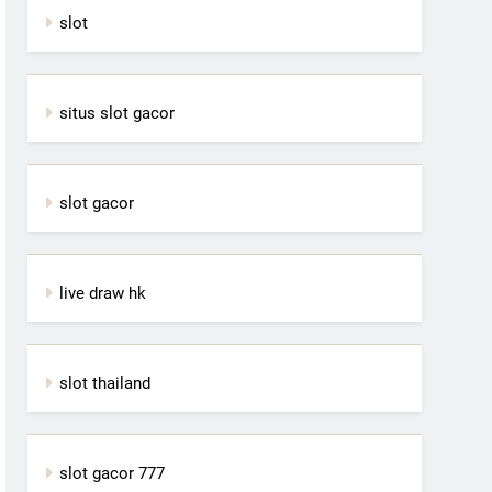
slot
situs slot gacor
slot gacor
live draw hk
slot thailand
slot gacor 777