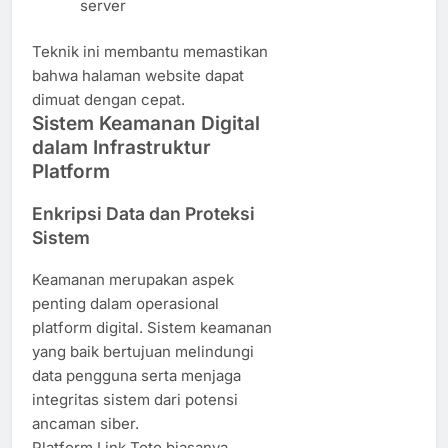
server
Teknik ini membantu memastikan
bahwa halaman website dapat
dimuat dengan cepat.
Sistem Keamanan Digital
dalam Infrastruktur
Platform
Enkripsi Data dan Proteksi
Sistem
Keamanan merupakan aspek
penting dalam operasional
platform digital. Sistem keamanan
yang baik bertujuan melindungi
data pengguna serta menjaga
integritas sistem dari potensi
ancaman siber.
Platform Link Toto biasanya