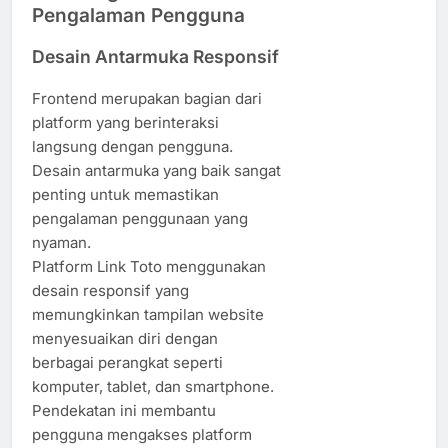
Pengalaman Pengguna
Desain Antarmuka Responsif
Frontend merupakan bagian dari
platform yang berinteraksi
langsung dengan pengguna.
Desain antarmuka yang baik sangat
penting untuk memastikan
pengalaman penggunaan yang
nyaman.
Platform Link Toto menggunakan
desain responsif yang
memungkinkan tampilan website
menyesuaikan diri dengan
berbagai perangkat seperti
komputer, tablet, dan smartphone.
Pendekatan ini membantu
pengguna mengakses platform