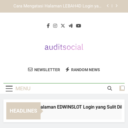
Skip
Cara Mengatasi Login KAYA787 yang Tidak Bisa
to
Dibuka
content
KAYA787 Login melalui Ponsel dengan Tampilan
yang Lebih Adaptif
Cara Mengatasi Halaman EDWINSLOT Login yang
Sulit Dibuka
Cara Mengatasi Halaman LEBAH4D Login yang
Tidak Bisa Dibuka
Cara Mengatasi Login KAYA787 yang Tidak Bisa
Dibuka
Audit Social
Optimalkan Strategi Media Sosial Anda
KAYA787 Login melalui Ponsel dengan Tampilan
NEWSLETTER
RANDOM NEWS
yang Lebih Adaptif
Dengan Layanan Analisis Dari Audit Social.
MENU
ra Mengatasi Halaman EDWINSLOT Login yang Sulit Dibuka
HEADLINES
Weeks Ago