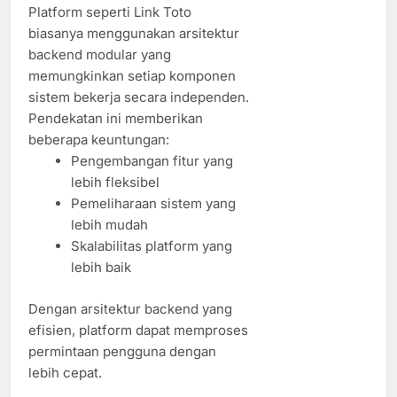
Platform seperti Link Toto
biasanya menggunakan arsitektur
backend modular yang
memungkinkan setiap komponen
sistem bekerja secara independen.
Pendekatan ini memberikan
beberapa keuntungan:
Pengembangan fitur yang
lebih fleksibel
Pemeliharaan sistem yang
lebih mudah
Skalabilitas platform yang
lebih baik
Dengan arsitektur backend yang
efisien, platform dapat memproses
permintaan pengguna dengan
lebih cepat.