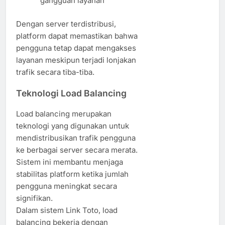
gangguan layanan
Dengan server terdistribusi,
platform dapat memastikan bahwa
pengguna tetap dapat mengakses
layanan meskipun terjadi lonjakan
trafik secara tiba-tiba.
Teknologi Load Balancing
Load balancing merupakan
teknologi yang digunakan untuk
mendistribusikan trafik pengguna
ke berbagai server secara merata.
Sistem ini membantu menjaga
stabilitas platform ketika jumlah
pengguna meningkat secara
signifikan.
Dalam sistem Link Toto, load
balancing bekerja dengan