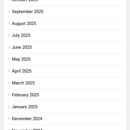
September 2025
August 2025
July 2025
June 2025
May 2025
April 2025
March 2025
February 2025
January 2025
December 2024