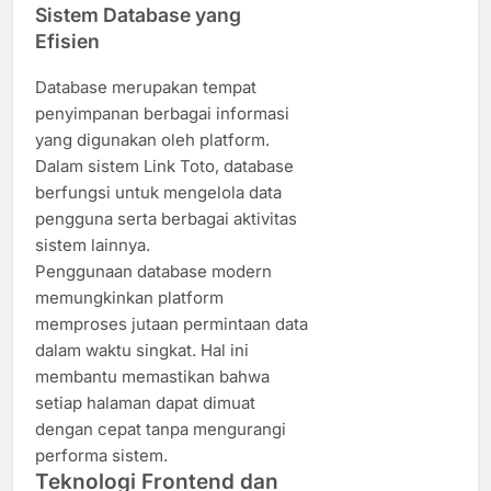
Sistem Database yang
Efisien
Database merupakan tempat
penyimpanan berbagai informasi
yang digunakan oleh platform.
Dalam sistem Link Toto, database
berfungsi untuk mengelola data
pengguna serta berbagai aktivitas
sistem lainnya.
Penggunaan database modern
memungkinkan platform
memproses jutaan permintaan data
dalam waktu singkat. Hal ini
membantu memastikan bahwa
setiap halaman dapat dimuat
dengan cepat tanpa mengurangi
performa sistem.
Teknologi Frontend dan