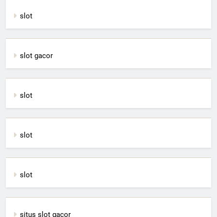
slot
slot gacor
slot
slot
slot
situs slot gacor