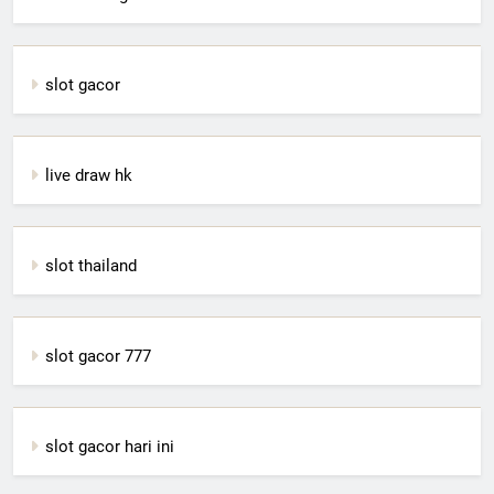
slot gacor
live draw hk
slot thailand
slot gacor 777
slot gacor hari ini