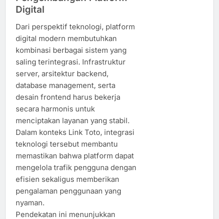
Digital
Dari perspektif teknologi, platform
digital modern membutuhkan
kombinasi berbagai sistem yang
saling terintegrasi. Infrastruktur
server, arsitektur backend,
database management, serta
desain frontend harus bekerja
secara harmonis untuk
menciptakan layanan yang stabil.
Dalam konteks Link Toto, integrasi
teknologi tersebut membantu
memastikan bahwa platform dapat
mengelola trafik pengguna dengan
efisien sekaligus memberikan
pengalaman penggunaan yang
nyaman.
Pendekatan ini menunjukkan