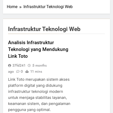
Home
Infrastruktur Teknologi Web
Infrastruktur Teknologi Web
Analisis Infrastruktur
Teknologi yang Mendukung
Link Toto
37fd241
5 months
ago
0
11 mins
Link Toto merupakan sistem akses
platform digital yang didukung
infrastruktur teknologi modern
untuk menjaga stabilitas layanan,
keamanan sistem, dan pengalaman
pengguna yang optimal.