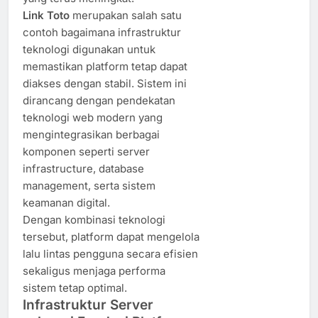
Link Toto
merupakan salah satu
contoh bagaimana infrastruktur
teknologi digunakan untuk
memastikan platform tetap dapat
diakses dengan stabil. Sistem ini
dirancang dengan pendekatan
teknologi web modern yang
mengintegrasikan berbagai
komponen seperti server
infrastructure, database
management, serta sistem
keamanan digital.
Dengan kombinasi teknologi
tersebut, platform dapat mengelola
lalu lintas pengguna secara efisien
sekaligus menjaga performa
sistem tetap optimal.
Infrastruktur Server