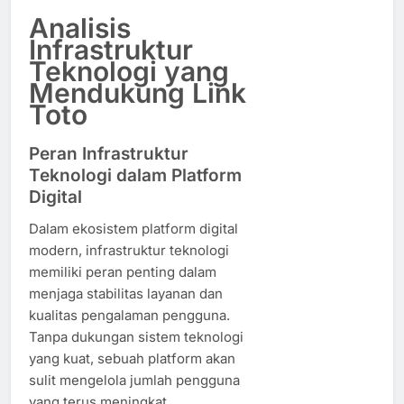
Analisis
Infrastruktur
Teknologi yang
Mendukung Link
Toto
Peran Infrastruktur
Teknologi dalam Platform
Digital
Dalam ekosistem platform digital
modern, infrastruktur teknologi
memiliki peran penting dalam
menjaga stabilitas layanan dan
kualitas pengalaman pengguna.
Tanpa dukungan sistem teknologi
yang kuat, sebuah platform akan
sulit mengelola jumlah pengguna
yang terus meningkat.