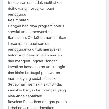
transparan dan tidak melibatkan
risiko yang merugikan bagi
pengguna.
Kesimpulan
Dengan hadirnya program bonus
spesial untuk menyambut
Ramadhan, CorlaSlot memberikan
kesempatan bagi semua
penggunanya untuk merayakan
bulan suci dengan lebih meriah
dan menguntungkan. Jangan
lewatkan kesempatan untuk login
dan klaim berbagai penawaran
menarik yang sudah disiapkan.
Setiap hari, semakin aktif Anda,
semakin banyak keuntungan yang
bisa Anda dapatkan!
Rayakan Ramadhan dengan penuh
kebahagiaan, dan dapatkan