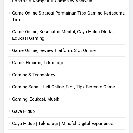
Esports & Kompetitif Gameplay Analysis
Game Online Strategi Permainan Tips Gaming Kerjasama
Tim
Game Online, Kesehatan Mental, Gaya Hidup Digital,
Edukasi Gaming
Game Online, Review Platform, Slot Online
Game, Hiburan, Teknologi
Gaming & Technology
Gaming Sehat, Judi Online, Slot, Tips Bermain Game
Gaming, Edukasi, Musik
Gaya Hidup
Gaya Hidup | Teknologi | Mindful Digital Experience