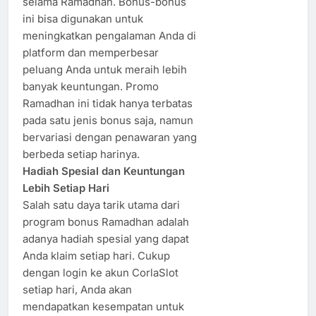
selama Ramadhan. Bonus-bonus
ini bisa digunakan untuk
meningkatkan pengalaman Anda di
platform dan memperbesar
peluang Anda untuk meraih lebih
banyak keuntungan. Promo
Ramadhan ini tidak hanya terbatas
pada satu jenis bonus saja, namun
bervariasi dengan penawaran yang
berbeda setiap harinya.
Hadiah Spesial dan Keuntungan
Lebih Setiap Hari
Salah satu daya tarik utama dari
program bonus Ramadhan adalah
adanya hadiah spesial yang dapat
Anda klaim setiap hari. Cukup
dengan login ke akun CorlaSlot
setiap hari, Anda akan
mendapatkan kesempatan untuk