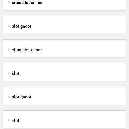
situs slot online
slot gacor
situs slot gacor
slot
slot gacor
slot