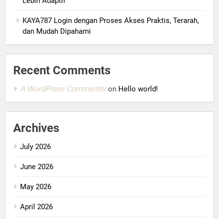
Lebih Adaptif
KAYA787 Login dengan Proses Akses Praktis, Terarah,
dan Mudah Dipahami
Recent Comments
A WordPress Commenter
on
Hello world!
Archives
July 2026
June 2026
May 2026
April 2026