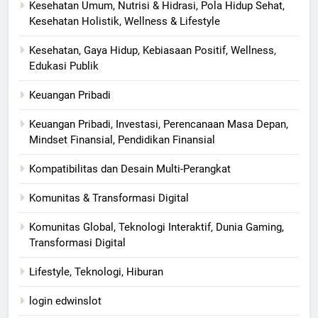
Kesehatan Umum, Nutrisi & Hidrasi, Pola Hidup Sehat,
Kesehatan Holistik, Wellness & Lifestyle
Kesehatan, Gaya Hidup, Kebiasaan Positif, Wellness,
Edukasi Publik
Keuangan Pribadi
Keuangan Pribadi, Investasi, Perencanaan Masa Depan,
Mindset Finansial, Pendidikan Finansial
Kompatibilitas dan Desain Multi-Perangkat
Komunitas & Transformasi Digital
Komunitas Global, Teknologi Interaktif, Dunia Gaming,
Transformasi Digital
Lifestyle, Teknologi, Hiburan
login edwinslot