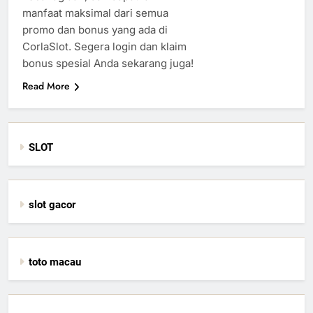
manfaat maksimal dari semua
promo dan bonus yang ada di
CorlaSlot. Segera login dan klaim
bonus spesial Anda sekarang juga!
Read More
SLOT
slot gacor
toto macau