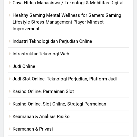
Gaya Hidup Mahasiswa / Teknologi & Mobilitas Digital
Healthy Gaming Mental Wellness for Gamers Gaming
Lifestyle Stress Management Player Mindset
Improvement
Industri Teknologi dan Perjudian Online
Infrastruktur Teknologi Web
Judi Online
Judi Slot Online, Teknologi Perjudian, Platform Judi
Kasino Online, Permainan Slot
Kasino Online, Slot Online, Strategi Permainan
Keamanan & Analisis Risiko
Keamanan & Privasi