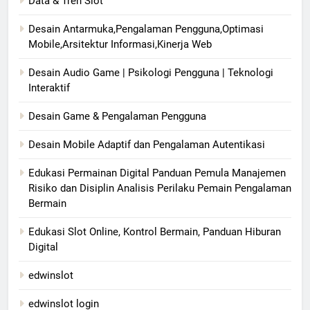
Data & Tren Slot
Desain Antarmuka,Pengalaman Pengguna,Optimasi
Mobile,Arsitektur Informasi,Kinerja Web
Desain Audio Game | Psikologi Pengguna | Teknologi
Interaktif
Desain Game & Pengalaman Pengguna
Desain Mobile Adaptif dan Pengalaman Autentikasi
Edukasi Permainan Digital Panduan Pemula Manajemen
Risiko dan Disiplin Analisis Perilaku Pemain Pengalaman
Bermain
Edukasi Slot Online, Kontrol Bermain, Panduan Hiburan
Digital
edwinslot
edwinslot login