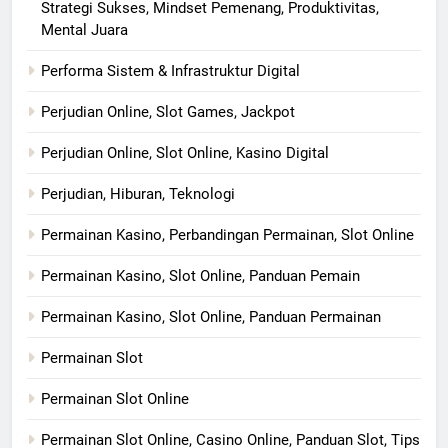
Strategi Sukses, Mindset Pemenang, Produktivitas,
Mental Juara
Performa Sistem & Infrastruktur Digital
Perjudian Online, Slot Games, Jackpot
Perjudian Online, Slot Online, Kasino Digital
Perjudian, Hiburan, Teknologi
Permainan Kasino, Perbandingan Permainan, Slot Online
Permainan Kasino, Slot Online, Panduan Pemain
Permainan Kasino, Slot Online, Panduan Permainan
Permainan Slot
Permainan Slot Online
Permainan Slot Online, Casino Online, Panduan Slot, Tips