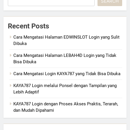
SEARCH
Recent Posts
Cara Mengatasi Halaman EDWINSLOT Login yang Sulit
Dibuka
Cara Mengatasi Halaman LEBAH4D Login yang Tidak
Bisa Dibuka
Cara Mengatasi Login KAYA787 yang Tidak Bisa Dibuka
KAYA787 Login melalui Ponsel dengan Tampilan yang
Lebih Adaptif
KAYA787 Login dengan Proses Akses Praktis, Terarah,
dan Mudah Dipahami