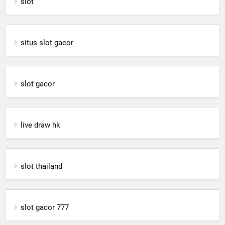
slot
situs slot gacor
slot gacor
live draw hk
slot thailand
slot gacor 777