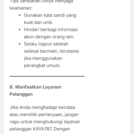
Tips tambahan untuk menjaga
keamanan:
Gunakan kata sandi yang
kuat dan unik.
Hindari berbagi informasi
akun dengan orang lain.
Selalu logout setelah
selesai bermain, terutama
jika menggunakan
perangkat umum.
8. Manfaatkan Layanan
Pelanggan
Jika Anda menghadapi kendala
atau memiliki pertanyaan, jangan
ragu untuk menghubungi layanan
pelanggan KAYA787. Dengan