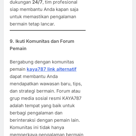
dukungan
24/7
, tim profesional
siap membantu Anda kapan saja
untuk memastikan pengalaman
bermain tetap lancar.
9. Ikuti Komunitas dan Forum
Pemain
Bergabung dengan komunitas
pemain
kaya787 link alternatif
dapat membantu Anda
mendapatkan wawasan baru, tips,
dan strategi bermain. Forum atau
grup media sosial resmi KAYA787
adalah tempat yang baik untuk
berbagi pengalaman dan
berinteraksi dengan pemain lain.
Komunitas ini tidak hanya
memperkaya pengalaman bermain