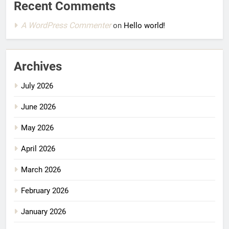
Recent Comments
A WordPress Commenter
on
Hello world!
Archives
July 2026
June 2026
May 2026
April 2026
March 2026
February 2026
January 2026