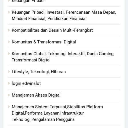
Keuangan Pribadi
Keuangan Pribadi, Investasi, Perencanaan Masa Depan,
Mindset Finansial, Pendidikan Finansial
Kompatibilitas dan Desain Multi-Perangkat
Komunitas & Transformasi Digital
Komunitas Global, Teknologi Interaktif, Dunia Gaming,
Transformasi Digital
Lifestyle, Teknologi, Hiburan
login edwinslot
Manajemen Akses Digital
Manajemen Sistem Terpusat,Stabilitas Platform
Digital,Performa Layanan,Infrastruktur
Teknologi,Pengalaman Pengguna