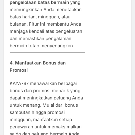
pengelolaan batas bermain
yang
memungkinkan Anda menetapkan
batas harian, mingguan, atau
bulanan. Fitur ini membantu Anda
menjaga kendali atas pengeluaran
dan memastikan pengalaman
bermain tetap menyenangkan.
4. Manfaatkan Bonus dan
Promosi
KAYA787 menawarkan berbagai
bonus dan promosi menarik yang
dapat meningkatkan peluang Anda
untuk menang. Mulai dari bonus
sambutan hingga promosi
mingguan, manfaatkan setiap
penawaran untuk memaksimalkan
saldo dan peluang bermain Anda.