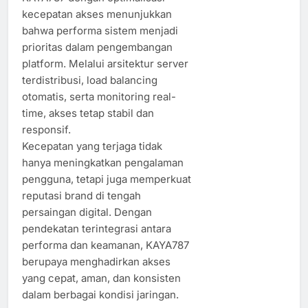
kecepatan akses menunjukkan
bahwa performa sistem menjadi
prioritas dalam pengembangan
platform. Melalui arsitektur server
terdistribusi, load balancing
otomatis, serta monitoring real-
time, akses tetap stabil dan
responsif.
Kecepatan yang terjaga tidak
hanya meningkatkan pengalaman
pengguna, tetapi juga memperkuat
reputasi brand di tengah
persaingan digital. Dengan
pendekatan terintegrasi antara
performa dan keamanan, KAYA787
berupaya menghadirkan akses
yang cepat, aman, dan konsisten
dalam berbagai kondisi jaringan.