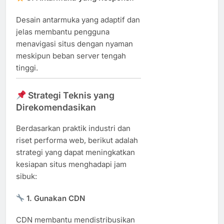
Desain antarmuka yang adaptif dan
jelas membantu pengguna
menavigasi situs dengan nyaman
meskipun beban server tengah
tinggi.
Strategi Teknis yang
Direkomendasikan
Berdasarkan praktik industri dan
riset performa web, berikut adalah
strategi yang dapat meningkatkan
kesiapan situs menghadapi jam
sibuk:
1. Gunakan CDN
CDN membantu mendistribusikan