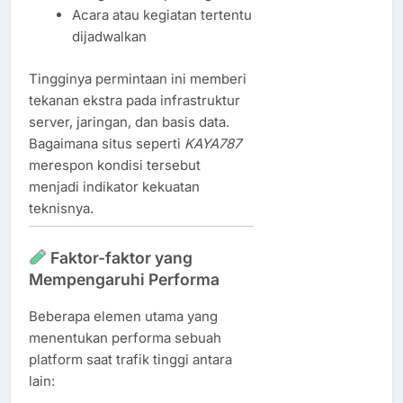
Acara atau kegiatan tertentu
dijadwalkan
Tingginya permintaan ini memberi
tekanan ekstra pada infrastruktur
server, jaringan, dan basis data.
Bagaimana situs seperti
KAYA787
merespon kondisi tersebut
menjadi indikator kekuatan
teknisnya.
Faktor-faktor yang
Mempengaruhi Performa
Beberapa elemen utama yang
menentukan performa sebuah
platform saat trafik tinggi antara
lain: