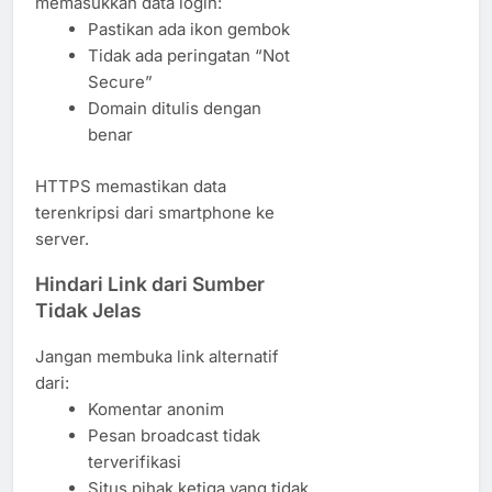
memasukkan data login:
Pastikan ada ikon gembok
Tidak ada peringatan “Not
Secure”
Domain ditulis dengan
benar
HTTPS memastikan data
terenkripsi dari smartphone ke
server.
Hindari Link dari Sumber
Tidak Jelas
Jangan membuka link alternatif
dari:
Komentar anonim
Pesan broadcast tidak
terverifikasi
Situs pihak ketiga yang tidak