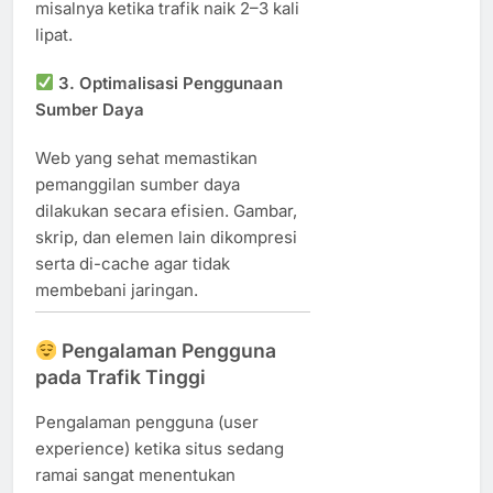
misalnya ketika trafik naik 2–3 kali
lipat.
3. Optimalisasi Penggunaan
Sumber Daya
Web yang sehat memastikan
pemanggilan sumber daya
dilakukan secara efisien. Gambar,
skrip, dan elemen lain dikompresi
serta di-cache agar tidak
membebani jaringan.
Pengalaman Pengguna
pada Trafik Tinggi
Pengalaman pengguna (user
experience) ketika situs sedang
ramai sangat menentukan