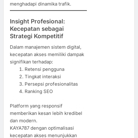
menghadapi dinamika trafik.
Insight Profesional:
Kecepatan sebagai
Strategi Kompetitif
Dalam manajemen sistem digital,
kecepatan akses memiliki dampak
signifikan terhadap:
Retensi pengguna
Tingkat interaksi
Persepsi profesionalitas
Ranking SEO
Platform yang responsif
memberikan kesan lebih kredibel
dan modern.
KAYA787 dengan optimalisasi
kecepatan akses menunjukkan