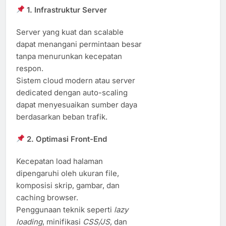
1. Infrastruktur Server
Server yang kuat dan scalable
dapat menangani permintaan besar
tanpa menurunkan kecepatan
respon.
Sistem cloud modern atau server
dedicated dengan auto-scaling
dapat menyesuaikan sumber daya
berdasarkan beban trafik.
2. Optimasi Front-End
Kecepatan load halaman
dipengaruhi oleh ukuran file,
komposisi skrip, gambar, dan
caching browser.
Penggunaan teknik seperti
lazy
loading
, minifikasi
CSS/JS
, dan