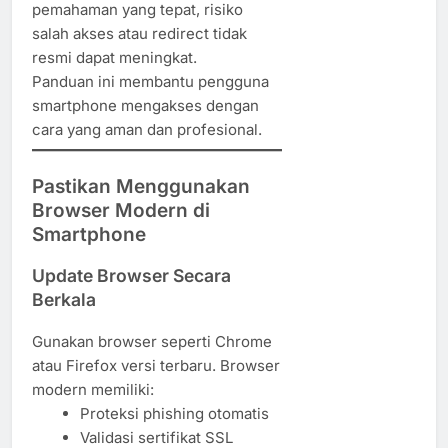
pemahaman yang tepat, risiko
salah akses atau redirect tidak
resmi dapat meningkat.
Panduan ini membantu pengguna
smartphone mengakses dengan
cara yang aman dan profesional.
Pastikan Menggunakan
Browser Modern di
Smartphone
Update Browser Secara
Berkala
Gunakan browser seperti Chrome
atau Firefox versi terbaru. Browser
modern memiliki:
Proteksi phishing otomatis
Validasi sertifikat SSL