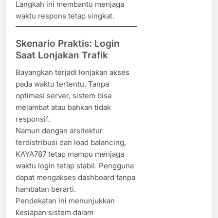
Langkah ini membantu menjaga
waktu respons tetap singkat.
Skenario Praktis: Login
Saat Lonjakan Trafik
Bayangkan terjadi lonjakan akses
pada waktu tertentu. Tanpa
optimasi server, sistem bisa
melambat atau bahkan tidak
responsif.
Namun dengan arsitektur
terdistribusi dan load balancing,
KAYA787 tetap mampu menjaga
waktu login tetap stabil. Pengguna
dapat mengakses dashboard tanpa
hambatan berarti.
Pendekatan ini menunjukkan
kesiapan sistem dalam