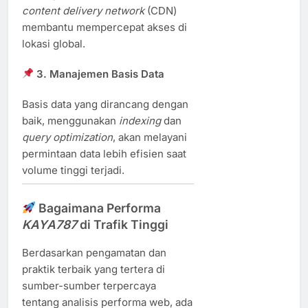
content delivery network
(CDN)
membantu mempercepat akses di
lokasi global.
3. Manajemen Basis Data
Basis data yang dirancang dengan
baik, menggunakan
indexing
dan
query optimization
, akan melayani
permintaan data lebih efisien saat
volume tinggi terjadi.
Bagaimana Performa
KAYA787
di Trafik Tinggi
Berdasarkan pengamatan dan
praktik terbaik yang tertera di
sumber-sumber terpercaya
tentang analisis performa web, ada