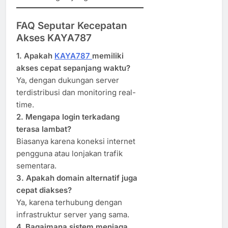
FAQ Seputar Kecepatan
Akses KAYA787
1. Apakah
KAYA787
memiliki
akses cepat sepanjang waktu?
Ya, dengan dukungan server
terdistribusi dan monitoring real-
time.
2. Mengapa login terkadang
terasa lambat?
Biasanya karena koneksi internet
pengguna atau lonjakan trafik
sementara.
3. Apakah domain alternatif juga
cepat diakses?
Ya, karena terhubung dengan
infrastruktur server yang sama.
4. Bagaimana sistem menjaga