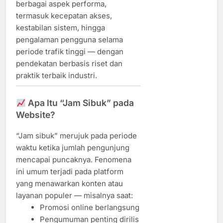
berbagai aspek performa,
termasuk kecepatan akses,
kestabilan sistem, hingga
pengalaman pengguna selama
periode trafik tinggi — dengan
pendekatan berbasis riset dan
praktik terbaik industri.
Apa Itu “Jam Sibuk” pada
Website?
“Jam sibuk” merujuk pada periode
waktu ketika jumlah pengunjung
mencapai puncaknya. Fenomena
ini umum terjadi pada platform
yang menawarkan konten atau
layanan populer — misalnya saat:
Promosi online berlangsung
Pengumuman penting dirilis