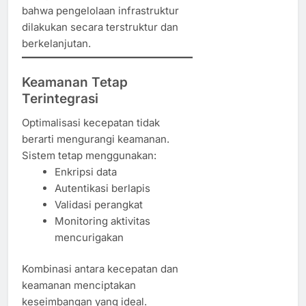
bahwa pengelolaan infrastruktur
dilakukan secara terstruktur dan
berkelanjutan.
Keamanan Tetap
Terintegrasi
Optimalisasi kecepatan tidak
berarti mengurangi keamanan.
Sistem tetap menggunakan:
Enkripsi data
Autentikasi berlapis
Validasi perangkat
Monitoring aktivitas
mencurigakan
Kombinasi antara kecepatan dan
keamanan menciptakan
keseimbangan yang ideal.