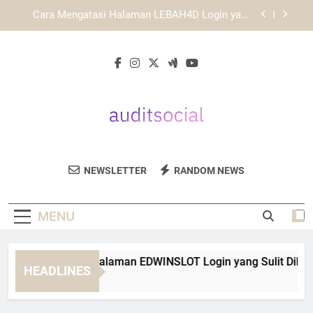
Skip
Cara Mengatasi Login KAYA787 yang Tidak Bisa
to
Dibuka
content
KAYA787 Login melalui Ponsel dengan Tampilan
yang Lebih Adaptif
Cara Mengatasi Halaman EDWINSLOT Login yang
Sulit Dibuka
Cara Mengatasi Halaman LEBAH4D Login yang
Tidak Bisa Dibuka
Cara Mengatasi Login KAYA787 yang Tidak Bisa
Dibuka
Audit Social
Optimalkan Strategi Media Sosial Anda
KAYA787 Login melalui Ponsel dengan Tampilan
NEWSLETTER
RANDOM NEWS
yang Lebih Adaptif
Dengan Layanan Analisis Dari Audit Social.
MENU
ra Mengatasi Halaman EDWINSLOT Login yang Sulit Dibuka
HEADLINES
Weeks Ago