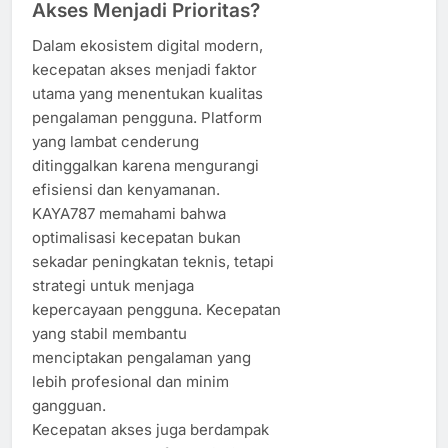
Akses Menjadi Prioritas?
Dalam ekosistem digital modern,
kecepatan akses menjadi faktor
utama yang menentukan kualitas
pengalaman pengguna. Platform
yang lambat cenderung
ditinggalkan karena mengurangi
efisiensi dan kenyamanan.
KAYA787 memahami bahwa
optimalisasi kecepatan bukan
sekadar peningkatan teknis, tetapi
strategi untuk menjaga
kepercayaan pengguna. Kecepatan
yang stabil membantu
menciptakan pengalaman yang
lebih profesional dan minim
gangguan.
Kecepatan akses juga berdampak