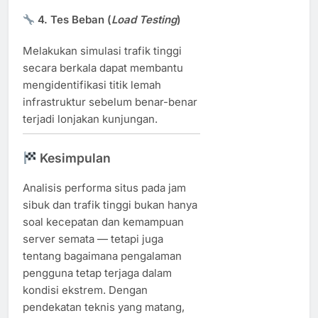
4. Tes Beban (
Load Testing
)
Melakukan simulasi trafik tinggi
secara berkala dapat membantu
mengidentifikasi titik lemah
infrastruktur sebelum benar-benar
terjadi lonjakan kunjungan.
Kesimpulan
Analisis performa situs pada jam
sibuk dan trafik tinggi bukan hanya
soal kecepatan dan kemampuan
server semata — tetapi juga
tentang bagaimana pengalaman
pengguna tetap terjaga dalam
kondisi ekstrem. Dengan
pendekatan teknis yang matang,