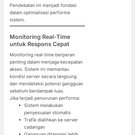
Pendekatan ini menjadi fondasi
dalam optimalisasi performa
sistem.
Monitoring Real-Time
untuk Respons Cepat
Monitoring real-time berperan
penting dalam menjaga kecepatan
akses. Sistem ini memantau
kondisi server secara langsung
dan mendeteksi potensi gangguan
sebelum berdampak luas.
Jika terjadi penurunan performa:
Sistem melakukan
penyesuaian otomatis
Trafik dialihkan ke server
cadangan
Gangguan ditangani lebih