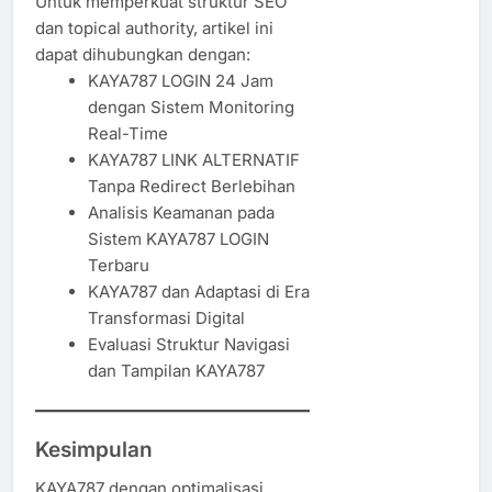
Untuk memperkuat struktur SEO
dan topical authority, artikel ini
dapat dihubungkan dengan:
KAYA787 LOGIN 24 Jam
dengan Sistem Monitoring
Real-Time
KAYA787 LINK ALTERNATIF
Tanpa Redirect Berlebihan
Analisis Keamanan pada
Sistem KAYA787 LOGIN
Terbaru
KAYA787 dan Adaptasi di Era
Transformasi Digital
Evaluasi Struktur Navigasi
dan Tampilan KAYA787
Kesimpulan
KAYA787 dengan optimalisasi