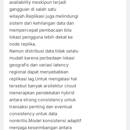
availability meskipun terjadi
gangguan di salah satu
wilayah.Replikasi juga melindungi
sistem dari kehilangan data dan
mempercepat pembacaan bila
lokasi pengguna lebih dekat ke
node replika.
Namun distribusi data tidak selalu
mudah karena perbedaan lokasi
geografis dan variasi latency
regional dapat menyebabkan
replikasi lag.Untuk mengatasi hal
tersebut banyak arsitektur cloud
menerapkan pendekatan hybrid
antara strong consistency untuk
transaksi penting dan eventual
consistency untuk data
nonkritis.Model konsistensi adaptif
menjaga keseimbangan antara