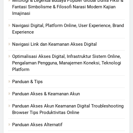
Mitologi & Legenda Budaya Populer Global Dunia Fiksi &
Fantasi Simbolisme & Filosofi Narasi Modern Kajian
Imajinasi
Navigasi Digital, Platform Online, User Experience, Brand
Experience
Navigasi Link dan Keamanan Akses Digital
Optimalisasi Akses Digital, Infrastruktur Sistem Online,
Pengalaman Pengguna, Manajemen Koneksi, Teknologi
Platform
Panduan & Tips
Panduan Akses & Keamanan Akun
Panduan Akses Akun Keamanan Digital Troubleshooting
Browser Tips Produktivitas Online
Panduan Akses Alternatif