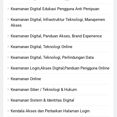
Keamanan Digital Edukasi Pengguna Anti Penipuan
Keamanan Digital, Infrastruktur Teknologi, Manajemen
Akses
Keamanan Digital, Panduan Akses, Brand Experience
Keamanan Digital, Teknologi Online
Keamanan Digital, Teknologi, Perlindungan Data
Keamanan Login,Akses Digital,Panduan Pengguna Online
Keamanan Online
Keamanan Siber / Teknologi & Hukum
Keamanan Sistem & Identitas Digital
Kendala Akses dan Perbaikan Halaman Login