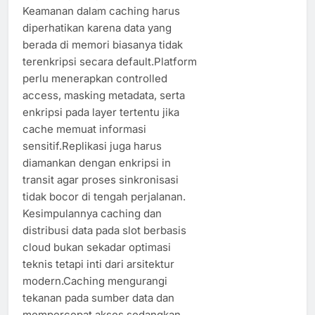
Keamanan dalam caching harus
diperhatikan karena data yang
berada di memori biasanya tidak
terenkripsi secara default.Platform
perlu menerapkan controlled
access, masking metadata, serta
enkripsi pada layer tertentu jika
cache memuat informasi
sensitif.Replikasi juga harus
diamankan dengan enkripsi in
transit agar proses sinkronisasi
tidak bocor di tengah perjalanan.
Kesimpulannya caching dan
distribusi data pada slot berbasis
cloud bukan sekadar optimasi
teknis tetapi inti dari arsitektur
modern.Caching mengurangi
tekanan pada sumber data dan
mempercepat akses sedangkan