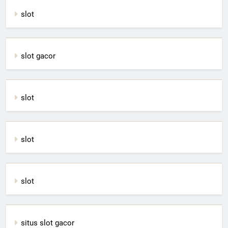
slot
slot gacor
slot
slot
slot
situs slot gacor