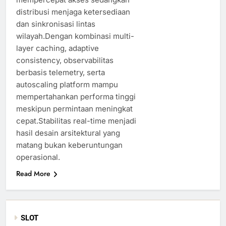
distribusi menjaga ketersediaan
dan sinkronisasi lintas
wilayah.Dengan kombinasi multi-
layer caching, adaptive
consistency, observabilitas
berbasis telemetry, serta
autoscaling platform mampu
mempertahankan performa tinggi
meskipun permintaan meningkat
cepat.Stabilitas real-time menjadi
hasil desain arsitektural yang
matang bukan keberuntungan
operasional.
Read More
SLOT