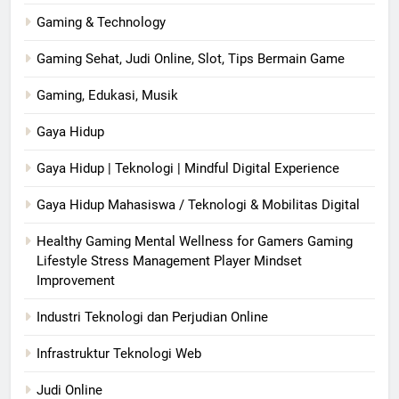
Gaming & Technology
Gaming Sehat, Judi Online, Slot, Tips Bermain Game
Gaming, Edukasi, Musik
Gaya Hidup
Gaya Hidup | Teknologi | Mindful Digital Experience
Gaya Hidup Mahasiswa / Teknologi & Mobilitas Digital
Healthy Gaming Mental Wellness for Gamers Gaming
Lifestyle Stress Management Player Mindset
Improvement
Industri Teknologi dan Perjudian Online
Infrastruktur Teknologi Web
Judi Online