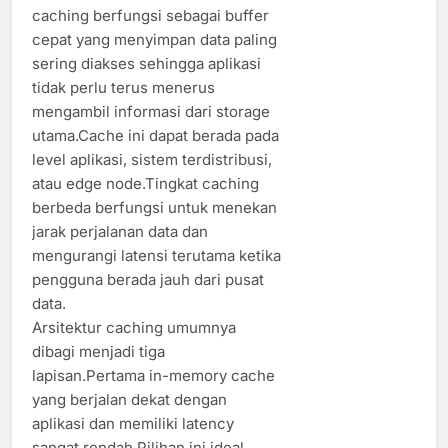
caching berfungsi sebagai buffer
cepat yang menyimpan data paling
sering diakses sehingga aplikasi
tidak perlu terus menerus
mengambil informasi dari storage
utama.Cache ini dapat berada pada
level aplikasi, sistem terdistribusi,
atau edge node.Tingkat caching
berbeda berfungsi untuk menekan
jarak perjalanan data dan
mengurangi latensi terutama ketika
pengguna berada jauh dari pusat
data.
Arsitektur caching umumnya
dibagi menjadi tiga
lapisan.Pertama in-memory cache
yang berjalan dekat dengan
aplikasi dan memiliki latency
sangat rendah.Pilihan ini ideal