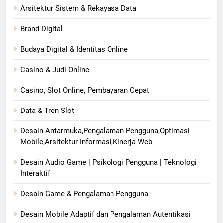
Arsitektur Sistem & Rekayasa Data
Brand Digital
Budaya Digital & Identitas Online
Casino & Judi Online
Casino, Slot Online, Pembayaran Cepat
Data & Tren Slot
Desain Antarmuka,Pengalaman Pengguna,Optimasi
Mobile,Arsitektur Informasi,Kinerja Web
Desain Audio Game | Psikologi Pengguna | Teknologi
Interaktif
Desain Game & Pengalaman Pengguna
Desain Mobile Adaptif dan Pengalaman Autentikasi