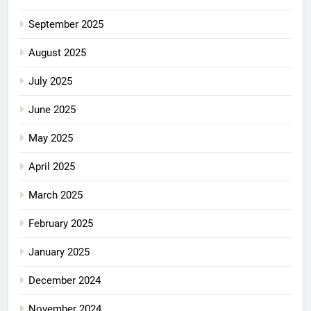
September 2025
August 2025
July 2025
June 2025
May 2025
April 2025
March 2025
February 2025
January 2025
December 2024
November 2024