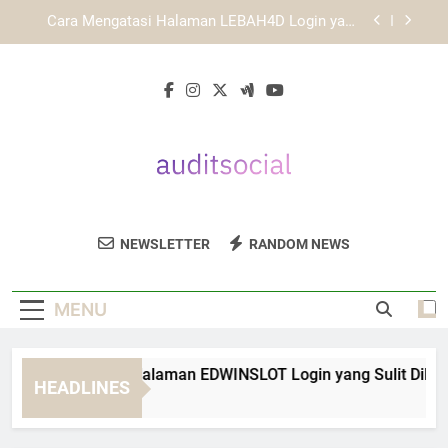
Skip
Cara Mengatasi Login KAYA787 yang Tidak Bisa
to
Dibuka
content
KAYA787 Login melalui Ponsel dengan Tampilan
yang Lebih Adaptif
Cara Mengatasi Halaman EDWINSLOT Login yang
Sulit Dibuka
Cara Mengatasi Halaman LEBAH4D Login yang
Tidak Bisa Dibuka
Cara Mengatasi Login KAYA787 yang Tidak Bisa
Dibuka
Audit Social
Optimalkan Strategi Media Sosial Anda
KAYA787 Login melalui Ponsel dengan Tampilan
NEWSLETTER
RANDOM NEWS
yang Lebih Adaptif
Dengan Layanan Analisis Dari Audit Social.
MENU
ra Mengatasi Halaman EDWINSLOT Login yang Sulit Dibuka
HEADLINES
Weeks Ago