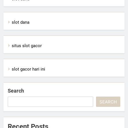
slot dana
situs slot gacor
slot gacor hari ini
Search
SEARCH
Recent Posts