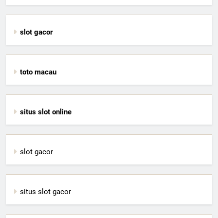
slot gacor
toto macau
situs slot online
slot gacor
situs slot gacor