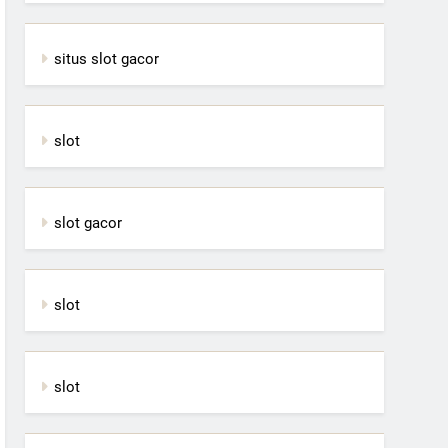
situs slot gacor
slot
slot gacor
slot
slot