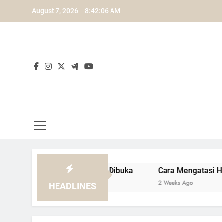
Skip
August 7, 2026
8:42:07 AM
to
content
Aud
Optimalkan
Login yang Sulit Dibuka
Cara Mengatasi Halaman LEBA
2 Weeks Ago
HEADLINES