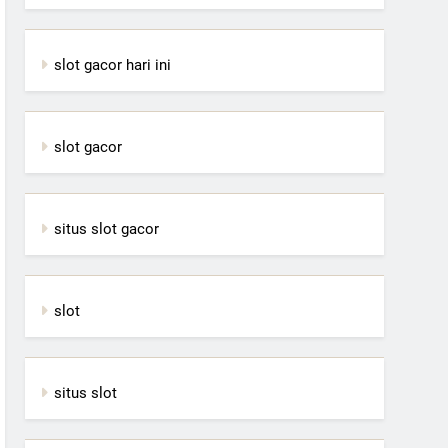
slot gacor hari ini
slot gacor
situs slot gacor
slot
situs slot