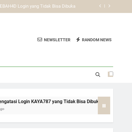
EBAH4D Login yang Tidak Bisa Dibuka
Login KAYA787 yang Tidak Bisa Dibuka
l dengan Tampilan yang Lebih Adaptif
NEWSLETTER
RANDOM NEWS
n EDWINSLOT Login yang Sulit Dibuka
EBAH4D Login yang Tidak Bisa Dibuka
t Social.
Login KAYA787 yang Tidak Bisa Dibuka
l dengan Tampilan yang Lebih Adaptif
in KAYA787 yang Tidak Bisa Dibuka
KAYA787 Login mela
3 Weeks Ago