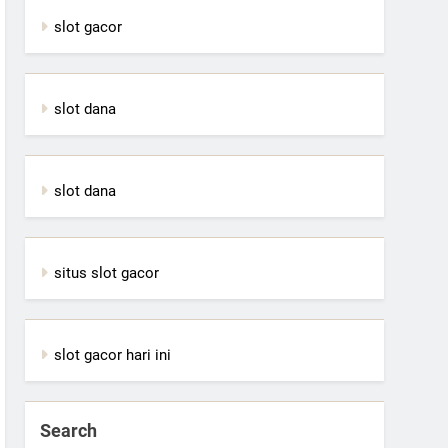
slot gacor
slot dana
slot dana
situs slot gacor
slot gacor hari ini
Search