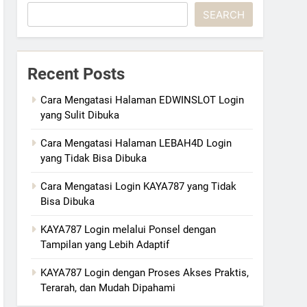
SEARCH
Recent Posts
Cara Mengatasi Halaman EDWINSLOT Login
yang Sulit Dibuka
Cara Mengatasi Halaman LEBAH4D Login
yang Tidak Bisa Dibuka
Cara Mengatasi Login KAYA787 yang Tidak
Bisa Dibuka
KAYA787 Login melalui Ponsel dengan
Tampilan yang Lebih Adaptif
KAYA787 Login dengan Proses Akses Praktis,
Terarah, dan Mudah Dipahami