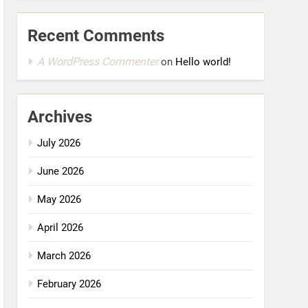
Recent Comments
A WordPress Commenter
on
Hello world!
Archives
July 2026
June 2026
May 2026
April 2026
March 2026
February 2026