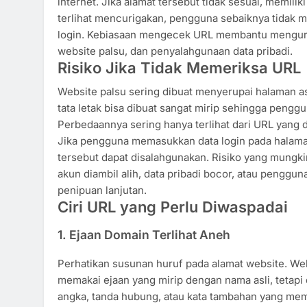
internet. Jika alamat tersebut tidak sesuai, memilik
terlihat mencurigakan, pengguna sebaiknya tidak m
login. Kebiasaan mengecek URL membantu menguran
website palsu, dan penyalahgunaan data pribadi.
Risiko Jika Tidak Memeriksa URL
Website palsu sering dibuat menyerupai halaman as
tata letak bisa dibuat sangat mirip sehingga peng
Perbedaannya sering hanya terlihat dari URL yang 
Jika pengguna memasukkan data login pada halaman
tersebut dapat disalahgunakan. Risiko yang mungkin
akun diambil alih, data pribadi bocor, atau pengg
penipuan lanjutan.
Ciri URL yang Perlu Diwaspadai
1. Ejaan Domain Terlihat Aneh
Perhatikan susunan huruf pada alamat website. Web
memakai ejaan yang mirip dengan nama asli, tetapi
angka, tanda hubung, atau kata tambahan yang me