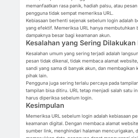
memanfaatkan rasa panik, hadiah palsu, atau pesa
pengguna tidak sempat memeriksa URL.
Kebiasaan berhenti sejenak sebelum login adalah 
yang efektif. Memeriksa URL hanya membutuhkan be
dampaknya besar bagi keamanan akun.
Kesalahan yang Sering Dilakukan
Kesalahan umum yang sering terjadi adalah langsun
pesan tidak dikenal, tidak membaca alamat websit
sandi yang sama di banyak akun, dan membagikan k
pihak lain.
Pengguna juga sering terlalu percaya pada tampila
tampilan bisa ditiru. URL tetap menjadi salah satu i
harus diperiksa sebelum login.
Kesimpulan
Memeriksa URL sebelum login adalah kebiasaan pe
keamanan digital. Dengan membaca alamat websit
sumber link, menghindari halaman mencurigakan, d