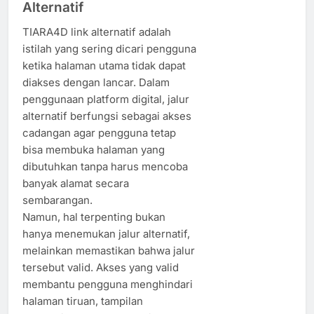
Alternatif
TIARA4D link alternatif adalah
istilah yang sering dicari pengguna
ketika halaman utama tidak dapat
diakses dengan lancar. Dalam
penggunaan platform digital, jalur
alternatif berfungsi sebagai akses
cadangan agar pengguna tetap
bisa membuka halaman yang
dibutuhkan tanpa harus mencoba
banyak alamat secara
sembarangan.
Namun, hal terpenting bukan
hanya menemukan jalur alternatif,
melainkan memastikan bahwa jalur
tersebut valid. Akses yang valid
membantu pengguna menghindari
halaman tiruan, tampilan