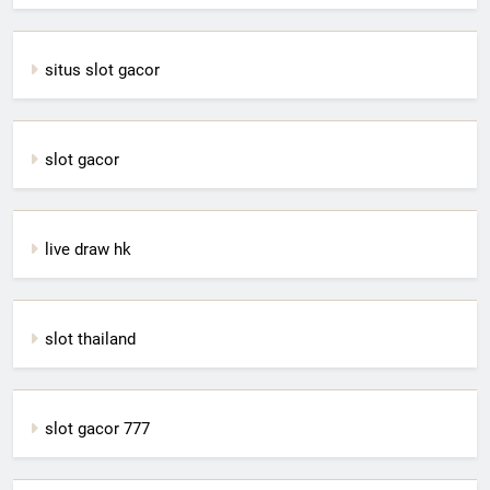
situs slot gacor
slot gacor
live draw hk
slot thailand
slot gacor 777