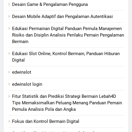
Desain Game & Pengalaman Pengguna
Desain Mobile Adaptif dan Pengalaman Autentikasi
Edukasi Permainan Digital Panduan Pemula Manajemen
Risiko dan Disiplin Analisis Perilaku Pemain Pengalaman
Bermain
Edukasi Slot Online, Kontrol Bermain, Panduan Hiburan
Digital
edwinslot
edwinslot login
Fitur Statistik dan Prediksi Strategi Bermain Lebah4D
Tips Memaksimalkan Peluang Menang Panduan Pemain
Pemula Analisis Pola dan Angka
Fokus dan Kontrol Bermain Digital