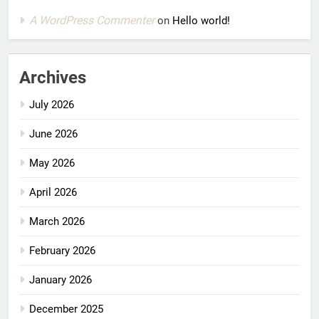
A WordPress Commenter
on
Hello world!
Archives
July 2026
June 2026
May 2026
April 2026
March 2026
February 2026
January 2026
December 2025