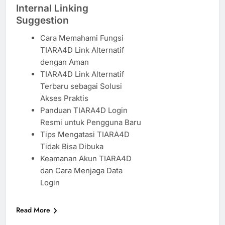
Internal Linking
Suggestion
Cara Memahami Fungsi
TIARA4D Link Alternatif
dengan Aman
TIARA4D Link Alternatif
Terbaru sebagai Solusi
Akses Praktis
Panduan TIARA4D Login
Resmi untuk Pengguna Baru
Tips Mengatasi TIARA4D
Tidak Bisa Dibuka
Keamanan Akun TIARA4D
dan Cara Menjaga Data
Login
Read More