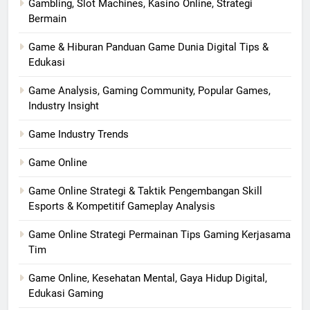
Gambling, Slot Machines, Kasino Online, Strategi
Bermain
Game & Hiburan Panduan Game Dunia Digital Tips &
Edukasi
Game Analysis, Gaming Community, Popular Games,
Industry Insight
Game Industry Trends
Game Online
Game Online Strategi & Taktik Pengembangan Skill
Esports & Kompetitif Gameplay Analysis
Game Online Strategi Permainan Tips Gaming Kerjasama
Tim
Game Online, Kesehatan Mental, Gaya Hidup Digital,
Edukasi Gaming