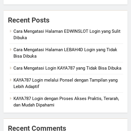
Recent Posts
Cara Mengatasi Halaman EDWINSLOT Login yang Sulit
Dibuka
Cara Mengatasi Halaman LEBAH4D Login yang Tidak
Bisa Dibuka
Cara Mengatasi Login KAYA787 yang Tidak Bisa Dibuka
KAYA787 Login melalui Ponsel dengan Tampilan yang
Lebih Adaptif
KAYA787 Login dengan Proses Akses Praktis, Terarah,
dan Mudah Dipahami
Recent Comments