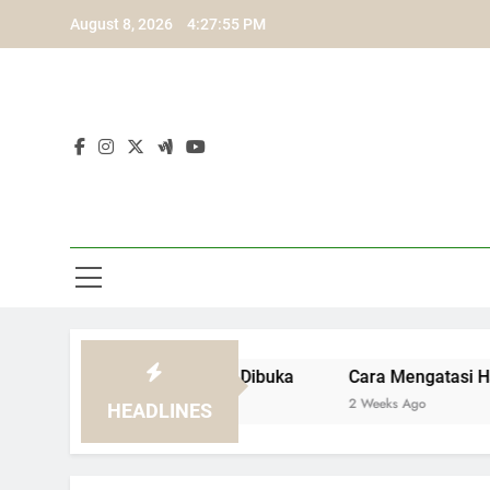
Skip
August 8, 2026
4:27:56 PM
to
content
Aud
Optimalkan
Login yang Sulit Dibuka
Cara Mengatasi Halaman LEBA
2 Weeks Ago
HEADLINES