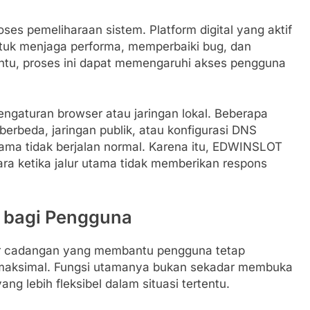
roses pemeliharaan sistem. Platform digital yang aktif
uk menjaga performa, memperbaiki bug, dan
tu, proses ini dapat memengaruhi akses pengguna
pengaturan browser atau jaringan lokal. Beberapa
beda, jaringan publik, atau konfigurasi DNS
ama tidak berjalan normal. Karena itu, EDWINSLOT
tara ketika jalur utama tidak memberikan respons
f bagi Pengguna
lur cadangan yang membantu pengguna tetap
 maksimal. Fungsi utamanya bukan sekadar membuka
ng lebih fleksibel dalam situasi tertentu.