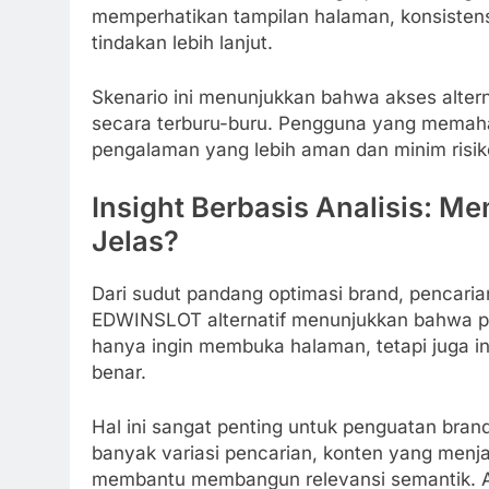
memperhatikan tampilan halaman, konsisten
tindakan lebih lanjut.
Skenario ini menunjukkan bahwa akses altern
secara terburu-buru. Pengguna yang memaha
pengalaman yang lebih aman dan minim risik
Insight Berbasis Analisis: M
Jelas?
Dari sudut pandang optimasi brand, pencari
EDWINSLOT alternatif menunjukkan bahwa p
hanya ingin membuka halaman, tetapi juga 
benar.
Hal ini sangat penting untuk penguatan bran
banyak variasi pencarian, konten yang men
membantu membangun relevansi semantik. Art