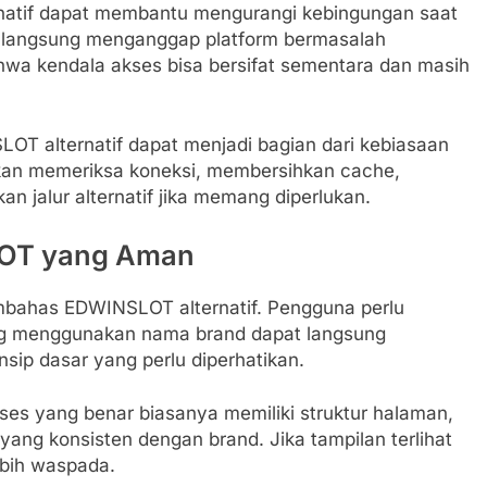
rnatif dapat membantu mengurangi kebingungan saat
a langsung menganggap platform bermasalah
a kendala akses bisa bersifat sementara dan masih
OT alternatif dapat menjadi bagian dari kebiasaan
akan memeriksa koneksi, membersihkan cache,
 jalur alternatif jika memang diperlukan.
LOT yang Aman
bahas EDWINSLOT alternatif. Pengguna perlu
g menggunakan nama brand dapat langsung
sip dasar yang perlu diperhatikan.
kses yang benar biasanya memiliki struktur halaman,
yang konsisten dengan brand. Jika tampilan terlihat
ebih waspada.