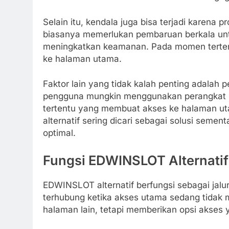
Selain itu, kendala juga bisa terjadi karena p
biasanya memerlukan pembaruan berkala unt
meningkatkan keamanan. Pada momen terten
ke halaman utama.
Faktor lain yang tidak kalah penting adalah 
pengguna mungkin menggunakan perangkat ber
tertentu yang membuat akses ke halaman ut
alternatif sering dicari sebagai solusi semen
optimal.
Fungsi EDWINSLOT Alternati
EDWINSLOT alternatif berfungsi sebagai ja
terhubung ketika akses utama sedang tidak
halaman lain, tetapi memberikan opsi akses ya