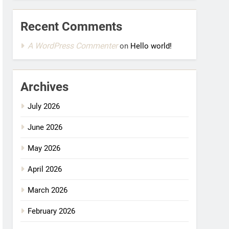
Recent Comments
A WordPress Commenter
on
Hello world!
Archives
July 2026
June 2026
May 2026
April 2026
March 2026
February 2026