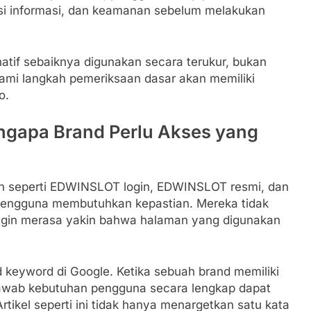
si informasi, dan keamanan sebelum melakukan
atif sebaiknya digunakan secara terukur, bukan
mi langkah pemeriksaan dasar akan memiliki
o.
engapa Brand Perlu Akses yang
an seperti EDWINSLOT login, EDWINSLOT resmi, dan
engguna membutuhkan kepastian. Mereka tidak
ingin merasa yakin bahwa halaman yang digunakan
d keyword di Google. Ketika sebuah brand memiliki
jawab kebutuhan pengguna secara lengkap dapat
ikel seperti ini tidak hanya menargetkan satu kata