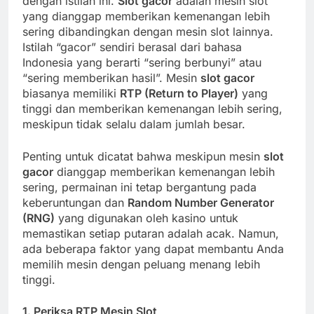
dengan istilah ini.
Slot gacor
adalah mesin slot
yang dianggap memberikan kemenangan lebih
sering dibandingkan dengan mesin slot lainnya.
Istilah “gacor” sendiri berasal dari bahasa
Indonesia yang berarti “sering berbunyi” atau
“sering memberikan hasil”. Mesin
slot gacor
biasanya memiliki
RTP (Return to Player)
yang
tinggi dan memberikan kemenangan lebih sering,
meskipun tidak selalu dalam jumlah besar.
Penting untuk dicatat bahwa meskipun mesin
slot
gacor
dianggap memberikan kemenangan lebih
sering, permainan ini tetap bergantung pada
keberuntungan dan
Random Number Generator
(RNG)
yang digunakan oleh kasino untuk
memastikan setiap putaran adalah acak. Namun,
ada beberapa faktor yang dapat membantu Anda
memilih mesin dengan peluang menang lebih
tinggi.
1.
Periksa RTP Mesin Slot