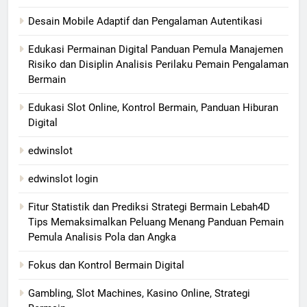
Desain Mobile Adaptif dan Pengalaman Autentikasi
Edukasi Permainan Digital Panduan Pemula Manajemen
Risiko dan Disiplin Analisis Perilaku Pemain Pengalaman
Bermain
Edukasi Slot Online, Kontrol Bermain, Panduan Hiburan
Digital
edwinslot
edwinslot login
Fitur Statistik dan Prediksi Strategi Bermain Lebah4D
Tips Memaksimalkan Peluang Menang Panduan Pemain
Pemula Analisis Pola dan Angka
Fokus dan Kontrol Bermain Digital
Gambling, Slot Machines, Kasino Online, Strategi