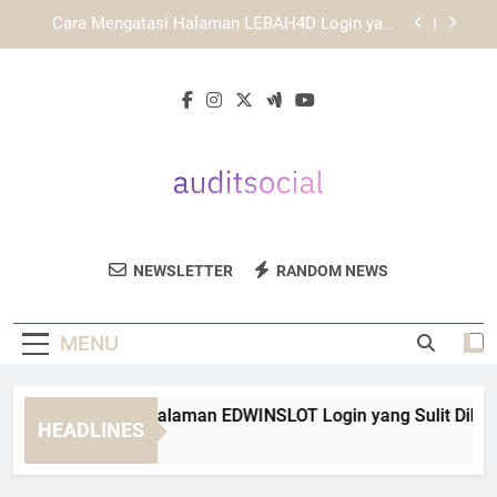
Skip
Cara Mengatasi Login KAYA787 yang Tidak Bisa
to
Dibuka
content
KAYA787 Login melalui Ponsel dengan Tampilan
yang Lebih Adaptif
Cara Mengatasi Halaman EDWINSLOT Login yang
Sulit Dibuka
Cara Mengatasi Halaman LEBAH4D Login yang
Tidak Bisa Dibuka
Cara Mengatasi Login KAYA787 yang Tidak Bisa
Dibuka
Audit Social
Optimalkan Strategi Media Sosial Anda
KAYA787 Login melalui Ponsel dengan Tampilan
NEWSLETTER
RANDOM NEWS
yang Lebih Adaptif
Dengan Layanan Analisis Dari Audit Social.
MENU
ra Mengatasi Halaman EDWINSLOT Login yang Sulit Dibuka
HEADLINES
Weeks Ago