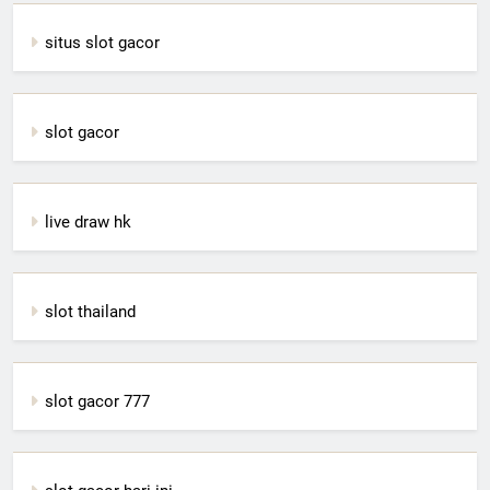
situs slot gacor
slot gacor
live draw hk
slot thailand
slot gacor 777