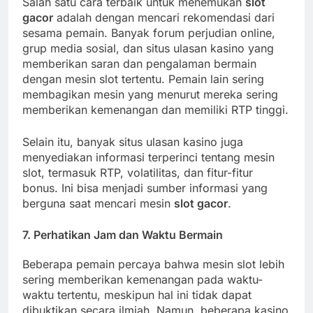
Salah satu cara terbaik untuk menemukan
slot
gacor
adalah dengan mencari rekomendasi dari
sesama pemain. Banyak forum perjudian online,
grup media sosial, dan situs ulasan kasino yang
memberikan saran dan pengalaman bermain
dengan mesin slot tertentu. Pemain lain sering
membagikan mesin yang menurut mereka sering
memberikan kemenangan dan memiliki RTP tinggi.
Selain itu, banyak situs ulasan kasino juga
menyediakan informasi terperinci tentang mesin
slot, termasuk RTP, volatilitas, dan fitur-fitur
bonus. Ini bisa menjadi sumber informasi yang
berguna saat mencari mesin
slot gacor
.
7.
Perhatikan Jam dan Waktu Bermain
Beberapa pemain percaya bahwa mesin slot lebih
sering memberikan kemenangan pada waktu-
waktu tertentu, meskipun hal ini tidak dapat
dibuktikan secara ilmiah. Namun, beberapa kasino