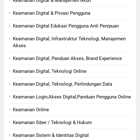
Keamanan Digital & Manajemen Akun
Keamanan Digital & Privasi Pengguna
Keamanan Digital Edukasi Pengguna Anti Penipuan
Keamanan Digital, Infrastruktur Teknologi, Manajemen
Akses
Keamanan Digital, Panduan Akses, Brand Experience
Keamanan Digital, Teknologi Online
Keamanan Digital, Teknologi, Perlindungan Data
Keamanan Login,Akses Digital,Panduan Pengguna Online
Keamanan Online
Keamanan Siber / Teknologi & Hukum
Keamanan Sistem & Identitas Digital