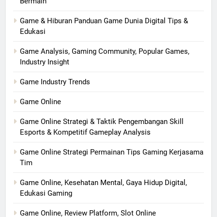
Bermain
Game & Hiburan Panduan Game Dunia Digital Tips &
Edukasi
Game Analysis, Gaming Community, Popular Games,
Industry Insight
Game Industry Trends
Game Online
Game Online Strategi & Taktik Pengembangan Skill
Esports & Kompetitif Gameplay Analysis
Game Online Strategi Permainan Tips Gaming Kerjasama
Tim
Game Online, Kesehatan Mental, Gaya Hidup Digital,
Edukasi Gaming
Game Online, Review Platform, Slot Online