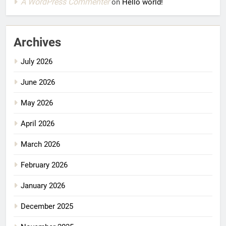
A WordPress Commenter
on
Hello world!
Archives
July 2026
June 2026
May 2026
April 2026
March 2026
February 2026
January 2026
December 2025