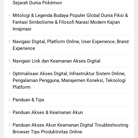
Sejarah Dunia Pokémon
Mitologi & Legenda Budaya Populer Global Dunia Fiksi &
Fantasi Simbolisme & Filosofi Narasi Modern Kajian
Imajinasi
Navigasi Digital, Platform Online, User Experience, Brand
Experience
Navigasi Link dan Keamanan Akses Digital
Optimalisasi Akses Digital, Infrastruktur Sistem Online,
Pengalaman Pengguna, Manajemen Koneksi, Teknologi
Platform
Panduan & Tips
Panduan Akses & Keamanan Akun
Panduan Akses Akun Keamanan Digital Troubleshooting
Browser Tips Produktivitas Online