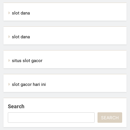
slot dana
slot dana
situs slot gacor
slot gacor hari ini
Search
SEARCH