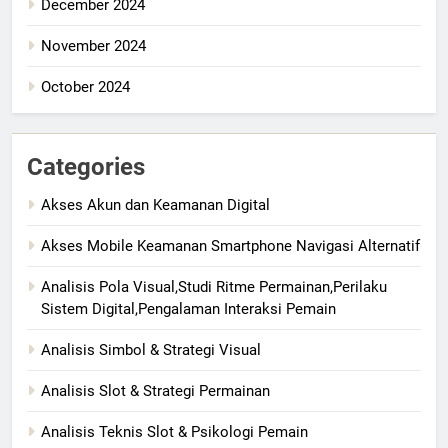
December 2024
November 2024
October 2024
Categories
Akses Akun dan Keamanan Digital
Akses Mobile Keamanan Smartphone Navigasi Alternatif
Analisis Pola Visual,Studi Ritme Permainan,Perilaku
Sistem Digital,Pengalaman Interaksi Pemain
Analisis Simbol & Strategi Visual
Analisis Slot & Strategi Permainan
Analisis Teknis Slot & Psikologi Pemain