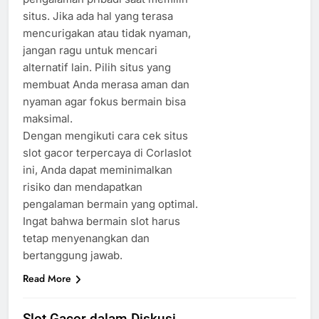
situs. Jika ada hal yang terasa
mencurigakan atau tidak nyaman,
jangan ragu untuk mencari
alternatif lain. Pilih situs yang
membuat Anda merasa aman dan
nyaman agar fokus bermain bisa
maksimal.
Dengan mengikuti cara cek situs
slot gacor terpercaya di Corlaslot
ini, Anda dapat meminimalkan
risiko dan mendapatkan
pengalaman bermain yang optimal.
Ingat bahwa bermain slot harus
tetap menyenangkan dan
bertanggung jawab.
Read More
Slot Gacor dalam Diskusi