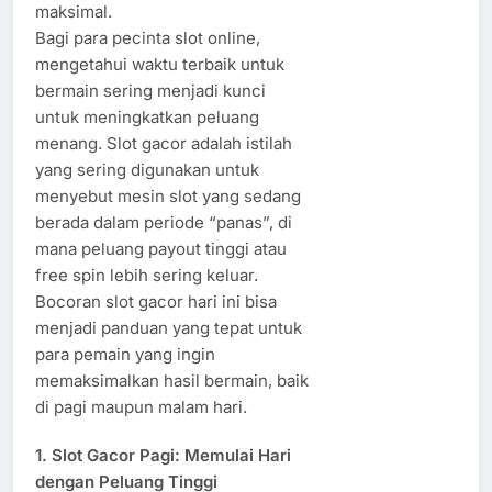
maksimal.
Bagi para pecinta slot online,
mengetahui waktu terbaik untuk
bermain sering menjadi kunci
untuk meningkatkan peluang
menang. Slot gacor adalah istilah
yang sering digunakan untuk
menyebut mesin slot yang sedang
berada dalam periode “panas”, di
mana peluang payout tinggi atau
free spin lebih sering keluar.
Bocoran slot gacor hari ini bisa
menjadi panduan yang tepat untuk
para pemain yang ingin
memaksimalkan hasil bermain, baik
di pagi maupun malam hari.
1. Slot Gacor Pagi: Memulai Hari
dengan Peluang Tinggi