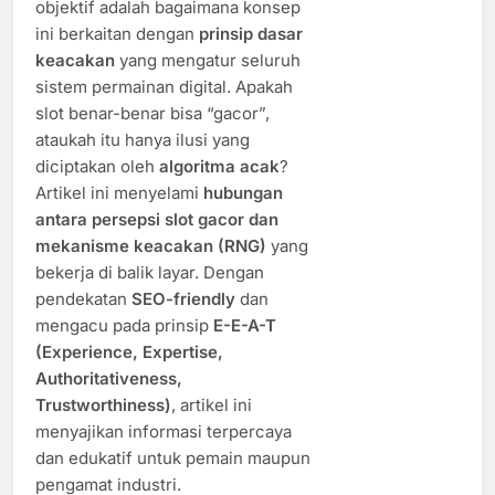
objektif adalah bagaimana konsep
ini berkaitan dengan
prinsip dasar
keacakan
yang mengatur seluruh
sistem permainan digital. Apakah
slot benar-benar bisa “gacor”,
ataukah itu hanya ilusi yang
diciptakan oleh
algoritma acak
?
Artikel ini menyelami
hubungan
antara persepsi slot gacor dan
mekanisme keacakan (RNG)
yang
bekerja di balik layar. Dengan
pendekatan
SEO-friendly
dan
mengacu pada prinsip
E-E-A-T
(Experience, Expertise,
Authoritativeness,
Trustworthiness)
, artikel ini
menyajikan informasi terpercaya
dan edukatif untuk pemain maupun
pengamat industri.