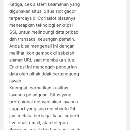
Ketiga, cek sistem keamanan yang
digunakan situs. Situs slot gacor
terpercaya di Corlaslot biasanya
menerapkan teknologi enkripsi
SSL untuk melindungi data pribadi
dan transaksi keuangan pemain.
Anda bisa mengenali ini dengan
melihat ikon gembok di sebelah
alamat URL saat membuka situs.
Enkripsi ini mencegah pencurian
data oleh pihak tidak bertanggung
jawab.
Keempat, perhatikan kualitas
layanan pelanggan. Situs yang
profesional menyediakan layanan
support yang siap membantu 24
jam melalui berbagai kanal seperti
live chat, email, atau telepon.
Respons cepat dan bantuan ramah