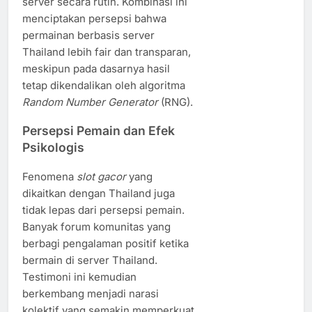
server secara rutin. Kombinasi ini
menciptakan persepsi bahwa
permainan berbasis server
Thailand lebih fair dan transparan,
meskipun pada dasarnya hasil
tetap dikendalikan oleh algoritma
Random Number Generator
(RNG).
Persepsi Pemain dan Efek
Psikologis
Fenomena
slot gacor
yang
dikaitkan dengan Thailand juga
tidak lepas dari persepsi pemain.
Banyak forum komunitas yang
berbagi pengalaman positif ketika
bermain di server Thailand.
Testimoni ini kemudian
berkembang menjadi narasi
kolektif yang semakin memperkuat