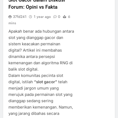
Forum: Opini vs Fakta
37fd241
1 year ago
0
6
mins
Apakah benar ada hubungan antara
slot yang dianggap gacor dan
sistem keacakan permainan
digital? Artikel ini membahas
dinamika antara persepsi
kemenangan dan algoritma RNG di
balik slot digital.
Dalam komunitas pecinta slot
digital, istilah
“slot gacor”
telah
menjadi jargon umum yang
merujuk pada permainan slot yang
dianggap sedang sering
memberikan kemenangan. Namun,
yang jarang dibahas secara