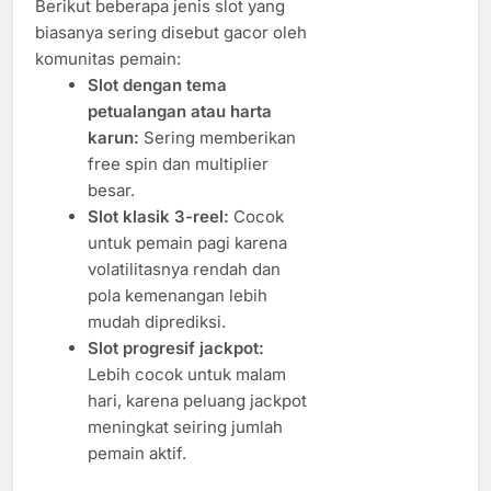
Berikut beberapa jenis slot yang
biasanya sering disebut gacor oleh
komunitas pemain:
Slot dengan tema
petualangan atau harta
karun:
Sering memberikan
free spin dan multiplier
besar.
Slot klasik 3-reel:
Cocok
untuk pemain pagi karena
volatilitasnya rendah dan
pola kemenangan lebih
mudah diprediksi.
Slot progresif jackpot:
Lebih cocok untuk malam
hari, karena peluang jackpot
meningkat seiring jumlah
pemain aktif.