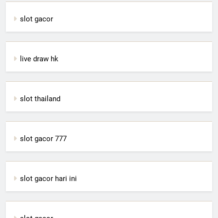
slot gacor
live draw hk
slot thailand
slot gacor 777
slot gacor hari ini