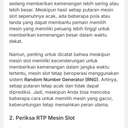
sedang memberikan kemenangan lebih sering atau
lebih besar. Meskipun hasil setiap putaran mesin
slot sepenuhnya acak, ada beberapa pola atau
tanda yang dapat membantu pemain memilih
mesin yang memiliki peluang lebih tinggi untuk
memberikan kemenangan besar dalam waktu
dekat.
Namun, penting untuk dicatat bahwa meskipun
mesin slot memiliki kecenderungan untuk
memberikan kemenangan dalam jangka waktu
tertentu, mesin slot tetap beroperasi menggunakan
sistem
Random Number Generator (RNG)
. Artinya,
setiap putaran tetap acak dan tidak dapat
diprediksi. Jadi, meskipun Anda bisa mencoba
beberapa cara untuk memilih mesin yang gacor,
keberuntungan tetap memainkan peran utama.
2. Periksa RTP Mesin Slot