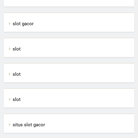
slot gacor
slot
slot
slot
situs slot gacor