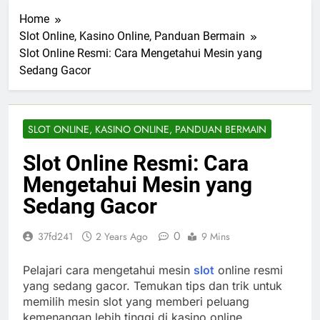
Home
Slot Online, Kasino Online, Panduan Bermain
Slot Online Resmi: Cara Mengetahui Mesin yang
Sedang Gacor
SLOT ONLINE, KASINO ONLINE, PANDUAN BERMAIN
Slot Online Resmi: Cara
Mengetahui Mesin yang
Sedang Gacor
0
37fd241
2 Years Ago
9 Mins
Pelajari cara mengetahui mesin
slot
online resmi
yang sedang gacor. Temukan tips dan trik untuk
memilih mesin slot yang memberi peluang
kemenangan lebih tinggi di kasino online