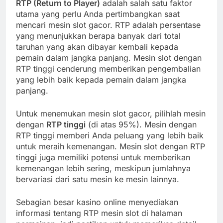
RTP (Return to Player)
adalah salah satu faktor
utama yang perlu Anda pertimbangkan saat
mencari mesin slot gacor. RTP adalah persentase
yang menunjukkan berapa banyak dari total
taruhan yang akan dibayar kembali kepada
pemain dalam jangka panjang. Mesin slot dengan
RTP tinggi cenderung memberikan pengembalian
yang lebih baik kepada pemain dalam jangka
panjang.
Untuk menemukan mesin slot gacor, pilihlah mesin
dengan
RTP tinggi
(di atas 95%). Mesin dengan
RTP tinggi memberi Anda peluang yang lebih baik
untuk meraih kemenangan. Mesin slot dengan RTP
tinggi juga memiliki potensi untuk memberikan
kemenangan lebih sering, meskipun jumlahnya
bervariasi dari satu mesin ke mesin lainnya.
Sebagian besar kasino online menyediakan
informasi tentang RTP mesin slot di halaman