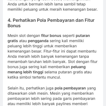
Anda untuk bermain lebih lama sambil tetap
memiliki peluang untuk meraih kemenangan besar.
4. Perhatikan Pola Pembayaran dan Fitur
Bonus
Mesin slot dengan
fitur bonus
seperti
putaran
gratis
atau
pengganda
sering kali memiliki
peluang lebih tinggi untuk memberikan
kemenangan besar. Fitur-fitur ini dapat membantu
Anda meraih lebih banyak kemenangan tanpa
menambah taruhan lebih banyak. Slot dengan fitur
bonus juga sering kali memberikan
peluang
menang lebih tinggi
selama putaran gratis atau
ketika simbol tertentu muncul.
Selain itu, perhatikan juga
pola pembayaran
yang
ditawarkan oleh mesin. Mesin yang memberikan
pembayaran lebih sering pada garis pembayaran
atau memiliki lebih banyak paylines memberi