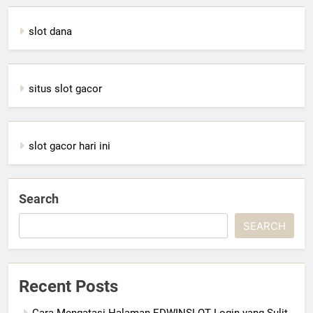
slot dana
situs slot gacor
slot gacor hari ini
Search
SEARCH
Recent Posts
Cara Mengatasi Halaman EDWINSLOT Login yang Sulit