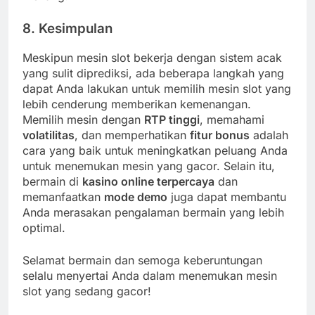
8. Kesimpulan
Meskipun mesin slot bekerja dengan sistem acak
yang sulit diprediksi, ada beberapa langkah yang
dapat Anda lakukan untuk memilih mesin slot yang
lebih cenderung memberikan kemenangan.
Memilih mesin dengan
RTP tinggi
, memahami
volatilitas
, dan memperhatikan
fitur bonus
adalah
cara yang baik untuk meningkatkan peluang Anda
untuk menemukan mesin yang gacor. Selain itu,
bermain di
kasino online terpercaya
dan
memanfaatkan
mode demo
juga dapat membantu
Anda merasakan pengalaman bermain yang lebih
optimal.
Selamat bermain dan semoga keberuntungan
selalu menyertai Anda dalam menemukan mesin
slot yang sedang gacor!