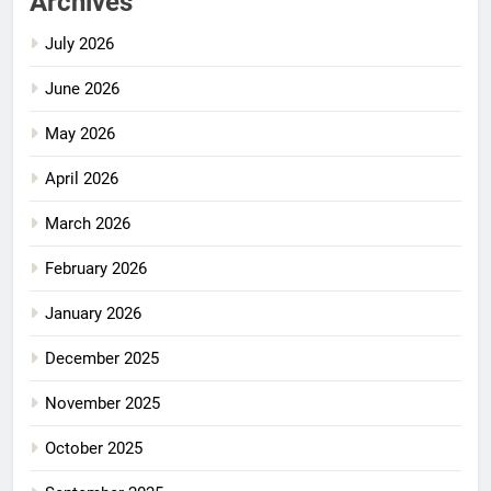
Archives
July 2026
June 2026
May 2026
April 2026
March 2026
February 2026
January 2026
December 2025
November 2025
October 2025