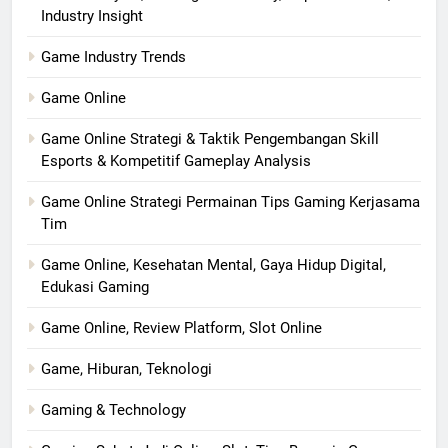
Industry Insight
Game Industry Trends
Game Online
Game Online Strategi & Taktik Pengembangan Skill
Esports & Kompetitif Gameplay Analysis
Game Online Strategi Permainan Tips Gaming Kerjasama
Tim
Game Online, Kesehatan Mental, Gaya Hidup Digital,
Edukasi Gaming
Game Online, Review Platform, Slot Online
Game, Hiburan, Teknologi
Gaming & Technology