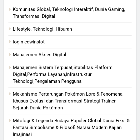
Komunitas Global, Teknologi Interaktif, Dunia Gaming,
Transformasi Digital
Lifestyle, Teknologi, Hiburan
login edwinslot
Manajemen Akses Digital
Manajemen Sistem Terpusat,Stabilitas Platform
Digital,Performa Layanan,Infrastruktur
Teknologi,Pengalaman Pengguna
Mekanisme Pertarungan Pokémon Lore & Fenomena
Khusus Evolusi dan Transformasi Strategi Trainer
Sejarah Dunia Pokémon
Mitologi & Legenda Budaya Populer Global Dunia Fiksi &
Fantasi Simbolisme & Filosofi Narasi Modern Kajian
Imajinasi