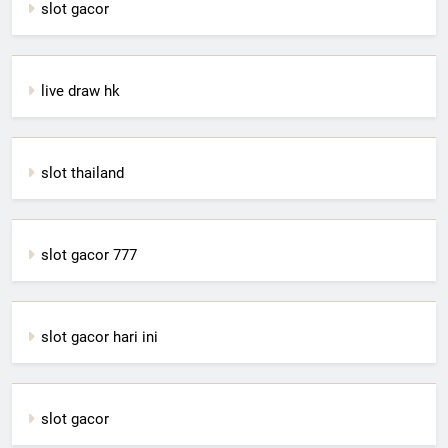
slot gacor
live draw hk
slot thailand
slot gacor 777
slot gacor hari ini
slot gacor