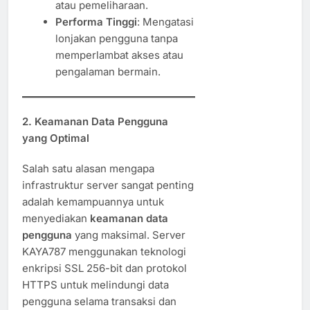
atau pemeliharaan.
Performa Tinggi
: Mengatasi
lonjakan pengguna tanpa
memperlambat akses atau
pengalaman bermain.
2. Keamanan Data Pengguna
yang Optimal
Salah satu alasan mengapa
infrastruktur server sangat penting
adalah kemampuannya untuk
menyediakan
keamanan data
pengguna
yang maksimal. Server
KAYA787 menggunakan teknologi
enkripsi SSL 256-bit dan protokol
HTTPS untuk melindungi data
pengguna selama transaksi dan