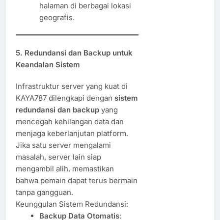
halaman di berbagai lokasi
geografis.
5. Redundansi dan Backup untuk
Keandalan Sistem
Infrastruktur server yang kuat di
KAYA787 dilengkapi dengan
sistem
redundansi dan backup
yang
mencegah kehilangan data dan
menjaga keberlanjutan platform.
Jika satu server mengalami
masalah, server lain siap
mengambil alih, memastikan
bahwa pemain dapat terus bermain
tanpa gangguan.
Keunggulan Sistem Redundansi:
Backup Data Otomatis
: