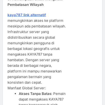
Pembatasan Wilayah
kaya787 link alternatif
memungkinkan akses ke platform
meskipun ada pembatasan wilayah.
Infrastruktur server yang
didistribusikan secara global
memungkinkan pengguna di
berbagai lokasi geografis untuk
mengakses KAYA787 tanpa
hambatan. Dengan server yang
berada di berbagai negara,
platform ini mampu menawarkan
pengalaman bermain yang
konsisten dan cepat.
Manfaat Global Server:
Akses Tanpa Batas
: Pemain
dapat mengakses KAYA787
tanpa terpengaruh oleh