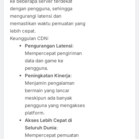
ke beberapa server terdekat
dengan pengguna, sehingga
mengurangi latensi dan
memastikan waktu pemuatan yang
lebih cepat.
Keunggulan CDN:
Pengurangan Latensi
:
Mempercepat pengiriman
data dan game ke
pengguna.
Peningkatan Kinerja
:
Menjamin pengalaman
bermain yang lancar
meskipun ada banyak
pengguna yang mengakses
platform.
Akses Lebih Cepat di
Seluruh Dunia
:
Mempercepat pemuatan