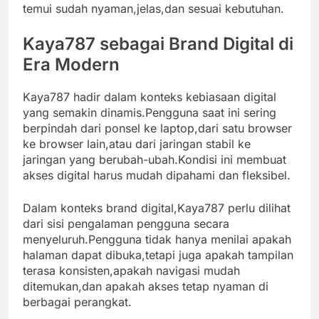
temui sudah nyaman,jelas,dan sesuai kebutuhan.
Kaya787 sebagai Brand Digital di
Era Modern
Kaya787 hadir dalam konteks kebiasaan digital
yang semakin dinamis.Pengguna saat ini sering
berpindah dari ponsel ke laptop,dari satu browser
ke browser lain,atau dari jaringan stabil ke
jaringan yang berubah-ubah.Kondisi ini membuat
akses digital harus mudah dipahami dan fleksibel.
Dalam konteks brand digital,Kaya787 perlu dilihat
dari sisi pengalaman pengguna secara
menyeluruh.Pengguna tidak hanya menilai apakah
halaman dapat dibuka,tetapi juga apakah tampilan
terasa konsisten,apakah navigasi mudah
ditemukan,dan apakah akses tetap nyaman di
berbagai perangkat.