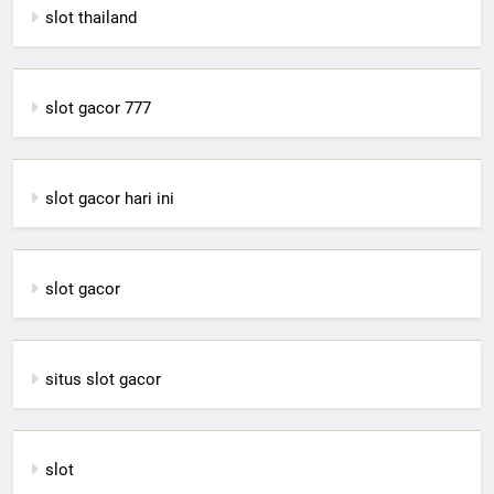
slot thailand
slot gacor 777
slot gacor hari ini
slot gacor
situs slot gacor
slot