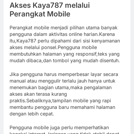
Akses Kaya787 melalui
Perangkat Mobile
Perangkat mobile menjadi pilihan utama banyak
pengguna dalam aktivitas online harian.Karena
itu,Kaya787 perlu dipahami dari sisi kenyamanan
akses melalui ponsel.Pengguna mobile
membutuhkan halaman yang responsif,teks yang
mudah dibaca,dan tombol yang mudah disentuh.
Jika pengguna harus memperbesar layar secara
manual atau menggulir terlalu jauh hanya untuk
menemukan bagian utama,maka pengalaman
akses akan terasa kurang
praktis.Sebaliknya,tampilan mobile yang rapi
membantu pengguna baru memahami halaman
dengan lebih cepat.
Pengguna mobile juga perlu memperhatikan
koneksi internet.Jaringan yang tidak stabil dapat