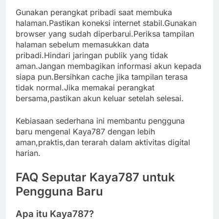
Gunakan perangkat pribadi saat membuka
halaman.Pastikan koneksi internet stabil.Gunakan
browser yang sudah diperbarui.Periksa tampilan
halaman sebelum memasukkan data
pribadi.Hindari jaringan publik yang tidak
aman.Jangan membagikan informasi akun kepada
siapa pun.Bersihkan cache jika tampilan terasa
tidak normal.Jika memakai perangkat
bersama,pastikan akun keluar setelah selesai.
Kebiasaan sederhana ini membantu pengguna
baru mengenal Kaya787 dengan lebih
aman,praktis,dan terarah dalam aktivitas digital
harian.
FAQ Seputar Kaya787 untuk
Pengguna Baru
Apa itu Kaya787?