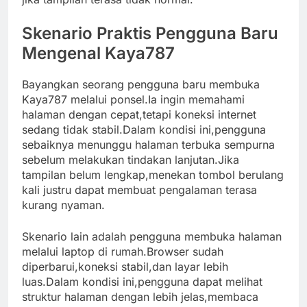
Skenario Praktis Pengguna Baru
Mengenal Kaya787
Bayangkan seorang pengguna baru membuka
Kaya787 melalui ponsel.Ia ingin memahami
halaman dengan cepat,tetapi koneksi internet
sedang tidak stabil.Dalam kondisi ini,pengguna
sebaiknya menunggu halaman terbuka sempurna
sebelum melakukan tindakan lanjutan.Jika
tampilan belum lengkap,menekan tombol berulang
kali justru dapat membuat pengalaman terasa
kurang nyaman.
Skenario lain adalah pengguna membuka halaman
melalui laptop di rumah.Browser sudah
diperbarui,koneksi stabil,dan layar lebih
luas.Dalam kondisi ini,pengguna dapat melihat
struktur halaman dengan lebih jelas,membaca