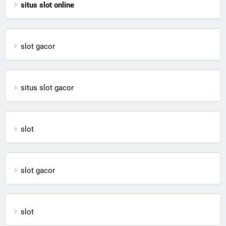
situs slot online
slot gacor
situs slot gacor
slot
slot gacor
slot