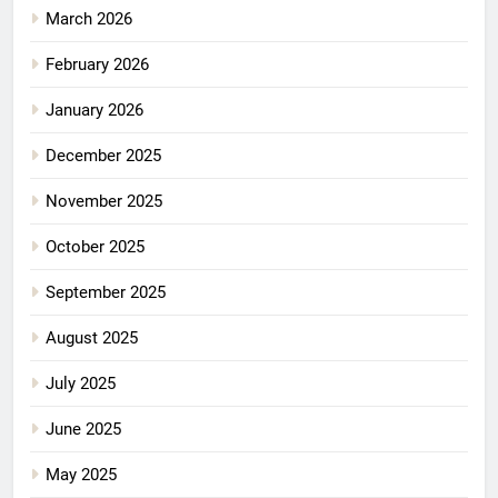
March 2026
February 2026
January 2026
December 2025
November 2025
October 2025
September 2025
August 2025
July 2025
June 2025
May 2025