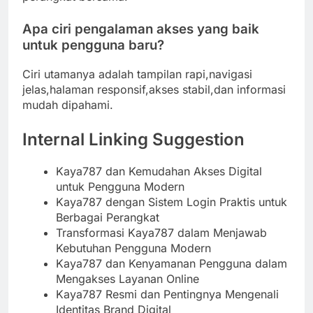
Apa ciri pengalaman akses yang baik
untuk pengguna baru?
Ciri utamanya adalah tampilan rapi,navigasi
jelas,halaman responsif,akses stabil,dan informasi
mudah dipahami.
Internal Linking Suggestion
Kaya787 dan Kemudahan Akses Digital
untuk Pengguna Modern
Kaya787 dengan Sistem Login Praktis untuk
Berbagai Perangkat
Transformasi Kaya787 dalam Menjawab
Kebutuhan Pengguna Modern
Kaya787 dan Kenyamanan Pengguna dalam
Mengakses Layanan Online
Kaya787 Resmi dan Pentingnya Mengenali
Identitas Brand Digital