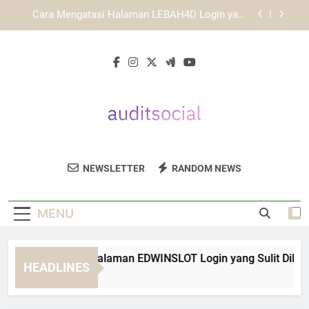
Skip
Cara Mengatasi Login KAYA787 yang Tidak Bisa
to
Dibuka
content
KAYA787 Login melalui Ponsel dengan Tampilan
yang Lebih Adaptif
Cara Mengatasi Halaman EDWINSLOT Login yang
Sulit Dibuka
Cara Mengatasi Halaman LEBAH4D Login yang
Tidak Bisa Dibuka
Cara Mengatasi Login KAYA787 yang Tidak Bisa
Dibuka
Audit Social
Optimalkan Strategi Media Sosial Anda
KAYA787 Login melalui Ponsel dengan Tampilan
NEWSLETTER
RANDOM NEWS
yang Lebih Adaptif
Dengan Layanan Analisis Dari Audit Social.
MENU
ra Mengatasi Halaman EDWINSLOT Login yang Sulit Dibuka
HEADLINES
Weeks Ago