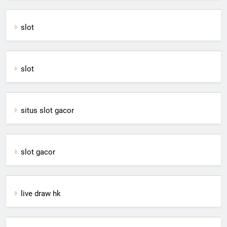
slot
slot
situs slot gacor
slot gacor
live draw hk