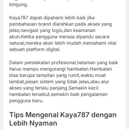
bingung.
Kaya787 dapat dipahami lebih baik jika
pembahasan brand diarahkan pada akses yang
jelas,navigasi yang logis,dan keamanan
akun.Ketika pengguna merasa dipandu secara
natural,mereka akan lebih mudah memahami nilai
sebuah platform digital.
Dalam pendekatan profesional,halaman yang baik
harus mampu mengurangi hambatan.Hambatan
bisa berupa tampilan yang rumit,waktu muat
lambat,pesan sistem yang tidak jelas,atau alur
akses yang terlalu panjang.Semakin kecil
hambatan tersebut,semakin baik pengalaman
pengguna baru.
Tips Mengenal Kaya787 dengan
Lebih Nyaman