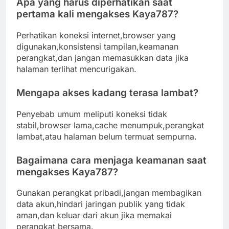
Apa yang harus diperhatikan saat
pertama kali mengakses Kaya787?
Perhatikan koneksi internet,browser yang
digunakan,konsistensi tampilan,keamanan
perangkat,dan jangan memasukkan data jika
halaman terlihat mencurigakan.
Mengapa akses kadang terasa lambat?
Penyebab umum meliputi koneksi tidak
stabil,browser lama,cache menumpuk,perangkat
lambat,atau halaman belum termuat sempurna.
Bagaimana cara menjaga keamanan saat
mengakses Kaya787?
Gunakan perangkat pribadi,jangan membagikan
data akun,hindari jaringan publik yang tidak
aman,dan keluar dari akun jika memakai
perangkat bersama.