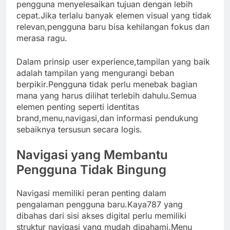
pengguna menyelesaikan tujuan dengan lebih
cepat.Jika terlalu banyak elemen visual yang tidak
relevan,pengguna baru bisa kehilangan fokus dan
merasa ragu.
Dalam prinsip user experience,tampilan yang baik
adalah tampilan yang mengurangi beban
berpikir.Pengguna tidak perlu menebak bagian
mana yang harus dilihat terlebih dahulu.Semua
elemen penting seperti identitas
brand,menu,navigasi,dan informasi pendukung
sebaiknya tersusun secara logis.
Navigasi yang Membantu
Pengguna Tidak Bingung
Navigasi memiliki peran penting dalam
pengalaman pengguna baru.Kaya787 yang
dibahas dari sisi akses digital perlu memiliki
struktur navigasi yang mudah dipahami.Menu