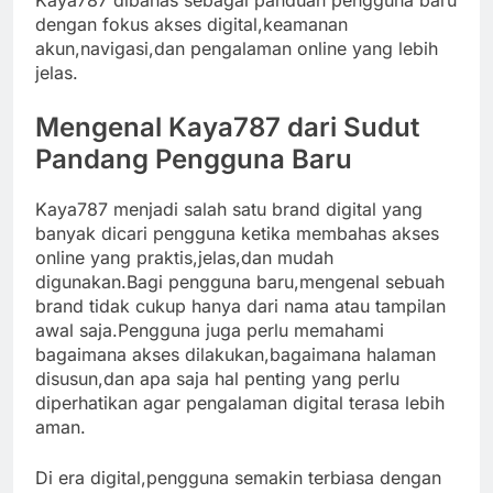
Kaya787 dibahas sebagai panduan pengguna baru
dengan fokus akses digital,keamanan
akun,navigasi,dan pengalaman online yang lebih
jelas.
Mengenal Kaya787 dari Sudut
Pandang Pengguna Baru
Kaya787 menjadi salah satu brand digital yang
banyak dicari pengguna ketika membahas akses
online yang praktis,jelas,dan mudah
digunakan.Bagi pengguna baru,mengenal sebuah
brand tidak cukup hanya dari nama atau tampilan
awal saja.Pengguna juga perlu memahami
bagaimana akses dilakukan,bagaimana halaman
disusun,dan apa saja hal penting yang perlu
diperhatikan agar pengalaman digital terasa lebih
aman.
Di era digital,pengguna semakin terbiasa dengan