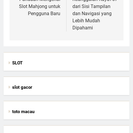
navigation
Slot Mahjong untuk
dari Sisi Tampilan
Pengguna Baru
dan Navigasi yang
Lebih Mudah
Dipahami
SLOT
slot gacor
toto macau