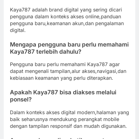
Kaya787 adalah brand digital yang sering dicari
pengguna dalam konteks akses online,panduan
pengguna baru,keamanan akun,dan pengalaman
digital.
Mengapa pengguna baru perlu memahami
Kaya787 terlebih dahulu?
Pengguna baru perlu memahami Kaya787 agar
dapat mengenali tampilan,alur akses,navigasi,dan
kebiasaan keamanan yang perlu diterapkan.
Apakah Kaya787 bisa diakses melalui
ponsel?
Dalam konteks akses digital modern,halaman yang
baik seharusnya mendukung perangkat mobile
dengan tampilan responsif dan mudah digunakan.