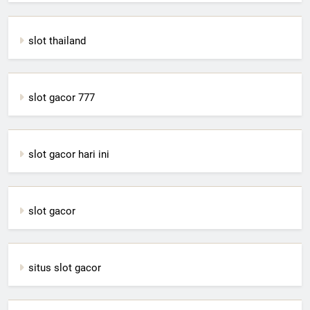
slot thailand
slot gacor 777
slot gacor hari ini
slot gacor
situs slot gacor