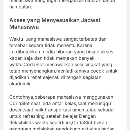
mahasiswa yang ingin mengakses hiburan tanpa
hambatan.
Akses yang Menyesuaikan Jadwal
Mahasiswa
Waktu luang mahasiswa sangat terbatas dan
tersebar secara tidak menentu.Karena
itu,dibutuhkan media hiburan yang bisa diakses
kapan saja dan tidak memakan banyak
waktu.CorlaSlot menawarkan sesi singkat yang
tetap menyenangkan,menjadikannya cocok untuk
dijadikan rehat sejenak di tengah kegiatan
akademik.
Contohnya,beberapa mahasiswa menggunakan
CorlaSlot saat jeda antar kelas,saat menunggu
dosen,saat naik transportasi umum,atau sekadar
untuk refreshing setelah belajar.Dengan
fleksibilitas waktu seperti ini,CorlaSlot bukan
gangguan,melainkan pendukung aktivitas harian.