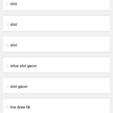
slot
slot
slot
situs slot gacor
slot gacor
live draw hk