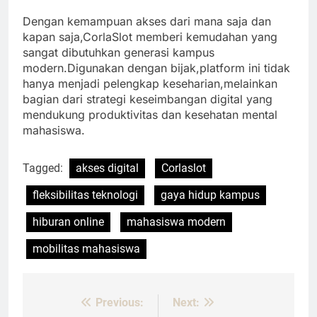
Dengan kemampuan akses dari mana saja dan
kapan saja,CorlaSlot memberi kemudahan yang
sangat dibutuhkan generasi kampus
modern.Digunakan dengan bijak,platform ini tidak
hanya menjadi pelengkap keseharian,melainkan
bagian dari strategi keseimbangan digital yang
mendukung produktivitas dan kesehatan mental
mahasiswa.
Tagged:
akses digital
Corlaslot
fleksibilitas teknologi
gaya hidup kampus
hiburan online
mahasiswa modern
mobilitas mahasiswa
Previous:
Next:
Post