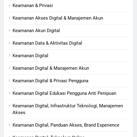
Keamanan & Privasi
Keamanan Akses Digital & Manajemen Akun
Keamanan Akun Digital
Keamanan Data & Aktivitas Digital
Keamanan Digital
Keamanan Digital & Manajemen Akun
Keamanan Digital & Privasi Pengguna
Keamanan Digital Edukasi Pengguna Anti Penipuan
Keamanan Digital, Infrastruktur Teknologi, Manajemen
Akses
Keamanan Digital, Panduan Akses, Brand Experience