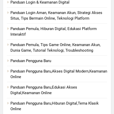
Panduan Login & Keamanan Digital
Panduan Login Aman, Keamanan Akun, Strategi Akses
Situs, Tips Bermain Online, Teknologi Platform
Panduan Pemula, Hiburan Digital, Edukasi Platform
Interaktif
Panduan Pemula, Tips Game Online, Keamanan Akun,
Dunia Game, Tutorial Teknologi, Troubleshooting
Panduan Pengguna Baru
Panduan Pengguna Baru,Akses Digital Modern,Keamanan
Online
Panduan Pengguna Baru,Edukasi Akses
Digital,Keamanan Online
Panduan Pengguna Baru,Hiburan Digital,Tema Klasik
Online