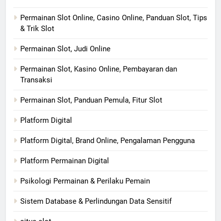
Permainan Slot Online, Casino Online, Panduan Slot, Tips
& Trik Slot
Permainan Slot, Judi Online
Permainan Slot, Kasino Online, Pembayaran dan
Transaksi
Permainan Slot, Panduan Pemula, Fitur Slot
Platform Digital
Platform Digital, Brand Online, Pengalaman Pengguna
Platform Permainan Digital
Psikologi Permainan & Perilaku Pemain
Sistem Database & Perlindungan Data Sensitif