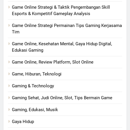
Game Online Strategi & Taktik Pengembangan Skill
Esports & Kompetitif Gameplay Analysis
Game Online Strategi Permainan Tips Gaming Kerjasama
Tim
Game Online, Kesehatan Mental, Gaya Hidup Digital,
Edukasi Gaming
Game Online, Review Platform, Slot Online
Game, Hiburan, Teknologi
Gaming & Technology
Gaming Sehat, Judi Online, Slot, Tips Bermain Game
Gaming, Edukasi, Musik
Gaya Hidup