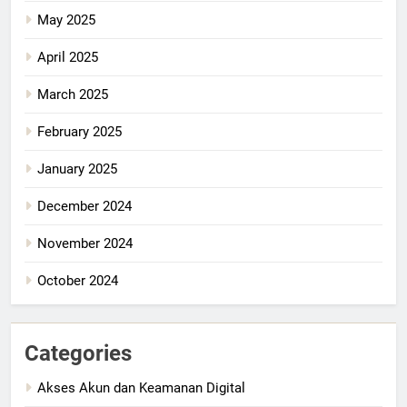
May 2025
April 2025
March 2025
February 2025
January 2025
December 2024
November 2024
October 2024
Categories
Akses Akun dan Keamanan Digital