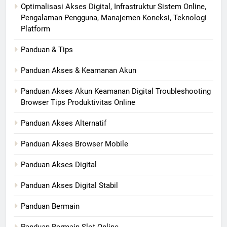
Optimalisasi Akses Digital, Infrastruktur Sistem Online,
Pengalaman Pengguna, Manajemen Koneksi, Teknologi
Platform
Panduan & Tips
Panduan Akses & Keamanan Akun
Panduan Akses Akun Keamanan Digital Troubleshooting
Browser Tips Produktivitas Online
Panduan Akses Alternatif
Panduan Akses Browser Mobile
Panduan Akses Digital
Panduan Akses Digital Stabil
Panduan Bermain
Panduan Bermain Slot Online