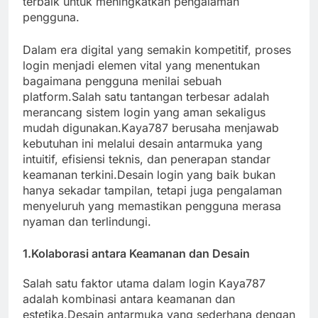
terbaik untuk meningkatkan pengalaman
pengguna.
Dalam era digital yang semakin kompetitif, proses
login menjadi elemen vital yang menentukan
bagaimana pengguna menilai sebuah
platform.Salah satu tantangan terbesar adalah
merancang sistem login yang aman sekaligus
mudah digunakan.Kaya787 berusaha menjawab
kebutuhan ini melalui desain antarmuka yang
intuitif, efisiensi teknis, dan penerapan standar
keamanan terkini.Desain login yang baik bukan
hanya sekadar tampilan, tetapi juga pengalaman
menyeluruh yang memastikan pengguna merasa
nyaman dan terlindungi.
1.Kolaborasi antara Keamanan dan Desain
Salah satu faktor utama dalam login Kaya787
adalah kombinasi antara keamanan dan
estetika.Desain antarmuka yang sederhana dengan