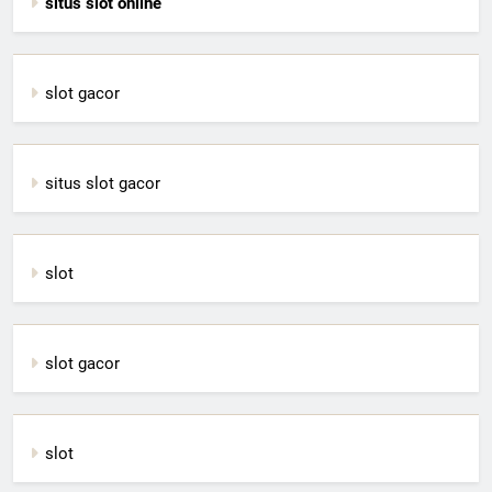
situs slot online
slot gacor
situs slot gacor
slot
slot gacor
slot