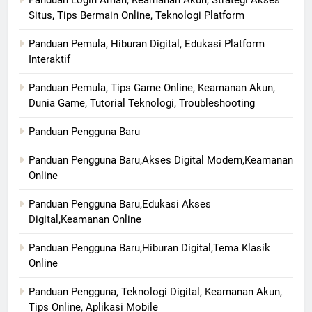
Situs, Tips Bermain Online, Teknologi Platform
Panduan Pemula, Hiburan Digital, Edukasi Platform
Interaktif
Panduan Pemula, Tips Game Online, Keamanan Akun,
Dunia Game, Tutorial Teknologi, Troubleshooting
Panduan Pengguna Baru
Panduan Pengguna Baru,Akses Digital Modern,Keamanan
Online
Panduan Pengguna Baru,Edukasi Akses
Digital,Keamanan Online
Panduan Pengguna Baru,Hiburan Digital,Tema Klasik
Online
Panduan Pengguna, Teknologi Digital, Keamanan Akun,
Tips Online, Aplikasi Mobile