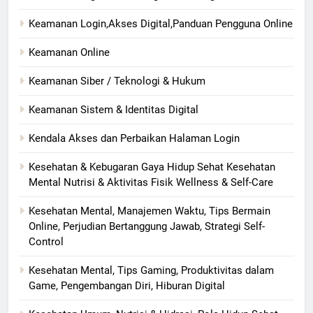
Keamanan Login,Akses Digital,Panduan Pengguna Online
Keamanan Online
Keamanan Siber / Teknologi & Hukum
Keamanan Sistem & Identitas Digital
Kendala Akses dan Perbaikan Halaman Login
Kesehatan & Kebugaran Gaya Hidup Sehat Kesehatan
Mental Nutrisi & Aktivitas Fisik Wellness & Self-Care
Kesehatan Mental, Manajemen Waktu, Tips Bermain
Online, Perjudian Bertanggung Jawab, Strategi Self-
Control
Kesehatan Mental, Tips Gaming, Produktivitas dalam
Game, Pengembangan Diri, Hiburan Digital