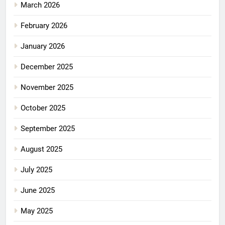
March 2026
February 2026
January 2026
December 2025
November 2025
October 2025
September 2025
August 2025
July 2025
June 2025
May 2025