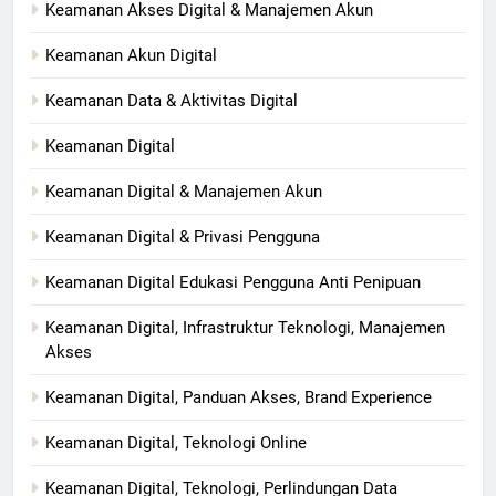
Keamanan Akses Digital & Manajemen Akun
Keamanan Akun Digital
Keamanan Data & Aktivitas Digital
Keamanan Digital
Keamanan Digital & Manajemen Akun
Keamanan Digital & Privasi Pengguna
Keamanan Digital Edukasi Pengguna Anti Penipuan
Keamanan Digital, Infrastruktur Teknologi, Manajemen
Akses
Keamanan Digital, Panduan Akses, Brand Experience
Keamanan Digital, Teknologi Online
Keamanan Digital, Teknologi, Perlindungan Data