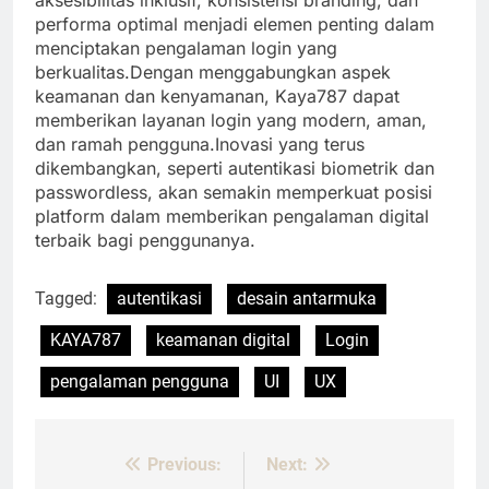
performa optimal menjadi elemen penting dalam
menciptakan pengalaman login yang
berkualitas.Dengan menggabungkan aspek
keamanan dan kenyamanan, Kaya787 dapat
memberikan layanan login yang modern, aman,
dan ramah pengguna.Inovasi yang terus
dikembangkan, seperti autentikasi biometrik dan
passwordless, akan semakin memperkuat posisi
platform dalam memberikan pengalaman digital
terbaik bagi penggunanya.
Tagged:
autentikasi
desain antarmuka
KAYA787
keamanan digital
Login
pengalaman pengguna
UI
UX
Previous:
Next:
Post