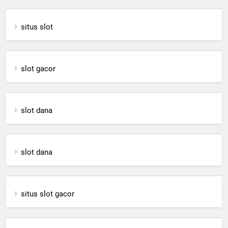
situs slot
slot gacor
slot dana
slot dana
situs slot gacor