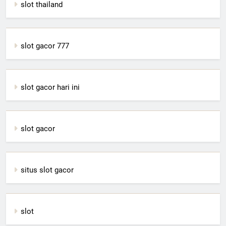
slot thailand
slot gacor 777
slot gacor hari ini
slot gacor
situs slot gacor
slot