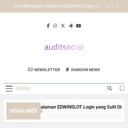
Skip
Cara Mengatasi Login KAYA787 yang Tidak Bisa
to
Dibuka
content
KAYA787 Login melalui Ponsel dengan Tampilan
yang Lebih Adaptif
Cara Mengatasi Halaman EDWINSLOT Login yang
Sulit Dibuka
Cara Mengatasi Halaman LEBAH4D Login yang
Tidak Bisa Dibuka
Cara Mengatasi Login KAYA787 yang Tidak Bisa
Dibuka
Audit Social
Optimalkan Strategi Media Sosial Anda
KAYA787 Login melalui Ponsel dengan Tampilan
NEWSLETTER
RANDOM NEWS
yang Lebih Adaptif
Dengan Layanan Analisis Dari Audit Social.
MENU
ra Mengatasi Halaman EDWINSLOT Login yang Sulit Dibuka
HEADLINES
Weeks Ago