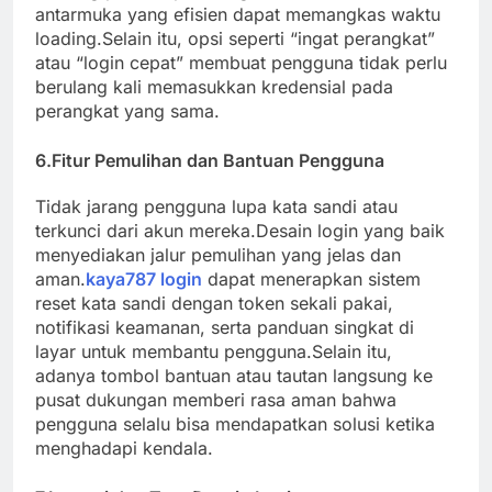
antarmuka yang efisien dapat memangkas waktu
loading.Selain itu, opsi seperti “ingat perangkat”
atau “login cepat” membuat pengguna tidak perlu
berulang kali memasukkan kredensial pada
perangkat yang sama.
6.Fitur Pemulihan dan Bantuan Pengguna
Tidak jarang pengguna lupa kata sandi atau
terkunci dari akun mereka.Desain login yang baik
menyediakan jalur pemulihan yang jelas dan
aman.
kaya787 login
dapat menerapkan sistem
reset kata sandi dengan token sekali pakai,
notifikasi keamanan, serta panduan singkat di
layar untuk membantu pengguna.Selain itu,
adanya tombol bantuan atau tautan langsung ke
pusat dukungan memberi rasa aman bahwa
pengguna selalu bisa mendapatkan solusi ketika
menghadapi kendala.