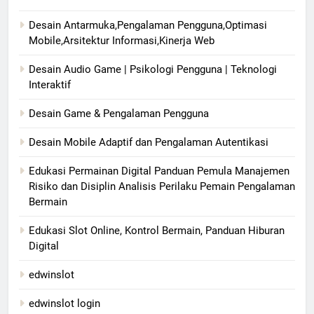
Desain Antarmuka,Pengalaman Pengguna,Optimasi
Mobile,Arsitektur Informasi,Kinerja Web
Desain Audio Game | Psikologi Pengguna | Teknologi
Interaktif
Desain Game & Pengalaman Pengguna
Desain Mobile Adaptif dan Pengalaman Autentikasi
Edukasi Permainan Digital Panduan Pemula Manajemen
Risiko dan Disiplin Analisis Perilaku Pemain Pengalaman
Bermain
Edukasi Slot Online, Kontrol Bermain, Panduan Hiburan
Digital
edwinslot
edwinslot login