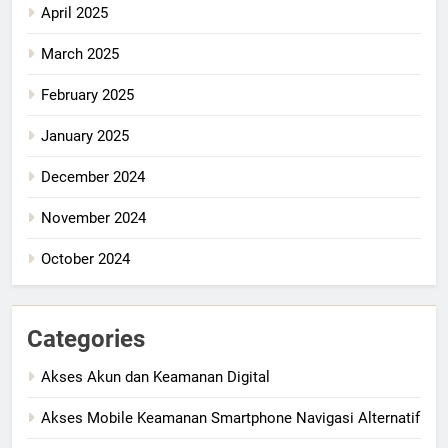
April 2025
March 2025
February 2025
January 2025
December 2024
November 2024
October 2024
Categories
Akses Akun dan Keamanan Digital
Akses Mobile Keamanan Smartphone Navigasi Alternatif