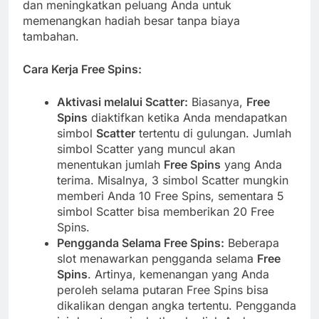
dan meningkatkan peluang Anda untuk
memenangkan hadiah besar tanpa biaya
tambahan.
Cara Kerja Free Spins:
Aktivasi melalui Scatter:
Biasanya,
Free
Spins
diaktifkan ketika Anda mendapatkan
simbol
Scatter
tertentu di gulungan. Jumlah
simbol Scatter yang muncul akan
menentukan jumlah
Free Spins
yang Anda
terima. Misalnya, 3 simbol Scatter mungkin
memberi Anda 10 Free Spins, sementara 5
simbol Scatter bisa memberikan 20 Free
Spins.
Pengganda Selama Free Spins:
Beberapa
slot menawarkan pengganda selama
Free
Spins
. Artinya, kemenangan yang Anda
peroleh selama putaran Free Spins bisa
dikalikan dengan angka tertentu. Pengganda