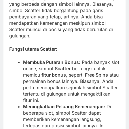
yang berbeda dengan simbol lainnya. Biasanya,
simbol Scatter tidak bergantung pada garis
pembayaran yang tetap, artinya, Anda bisa
mendapatkan kemenangan meskipun simbol
Scatter muncul di posisi yang tidak berurutan di
gulungan.
Fungsi utama Scatter:
Membuka Putaran Bonus:
Pada banyak slot
online, simbol
Scatter
berfungsi untuk
memicu
fitur bonus
, seperti
Free Spins
atau
permainan bonus lainnya. Biasanya, Anda
perlu mendapatkan sejumlah simbol Scatter
tertentu di gulungan untuk mengaktifkan
fitur ini.
Meningkatkan Peluang Kemenangan:
Di
beberapa slot, simbol Scatter dapat
memberikan kemenangan langsung,
terlepas dari posisi simbol lainnya. Ini