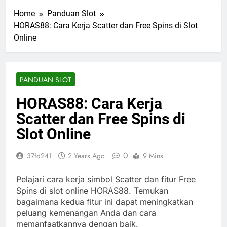
Home
Panduan Slot
HORAS88: Cara Kerja Scatter dan Free Spins di Slot
Online
PANDUAN SLOT
HORAS88: Cara Kerja
Scatter dan Free Spins di
Slot Online
0
37fd241
2 Years Ago
9 Mins
Pelajari cara kerja simbol Scatter dan fitur Free
Spins di slot online HORAS88. Temukan
bagaimana kedua fitur ini dapat meningkatkan
peluang kemenangan Anda dan cara
memanfaatkannya dengan baik.