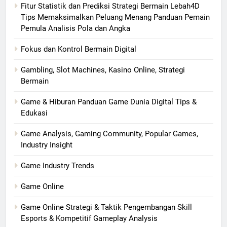
Fitur Statistik dan Prediksi Strategi Bermain Lebah4D
Tips Memaksimalkan Peluang Menang Panduan Pemain
Pemula Analisis Pola dan Angka
Fokus dan Kontrol Bermain Digital
Gambling, Slot Machines, Kasino Online, Strategi
Bermain
Game & Hiburan Panduan Game Dunia Digital Tips &
Edukasi
Game Analysis, Gaming Community, Popular Games,
Industry Insight
Game Industry Trends
Game Online
Game Online Strategi & Taktik Pengembangan Skill
Esports & Kompetitif Gameplay Analysis