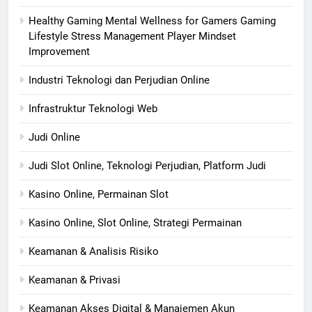
Healthy Gaming Mental Wellness for Gamers Gaming
Lifestyle Stress Management Player Mindset
Improvement
Industri Teknologi dan Perjudian Online
Infrastruktur Teknologi Web
Judi Online
Judi Slot Online, Teknologi Perjudian, Platform Judi
Kasino Online, Permainan Slot
Kasino Online, Slot Online, Strategi Permainan
Keamanan & Analisis Risiko
Keamanan & Privasi
Keamanan Akses Digital & Manajemen Akun