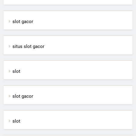
slot gacor
situs slot gacor
slot
slot gacor
slot