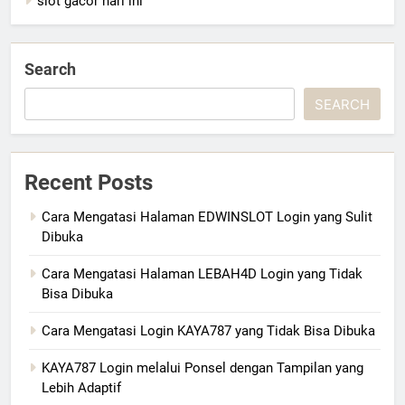
slot gacor hari ini
Search
SEARCH
Recent Posts
Cara Mengatasi Halaman EDWINSLOT Login yang Sulit
Dibuka
Cara Mengatasi Halaman LEBAH4D Login yang Tidak
Bisa Dibuka
Cara Mengatasi Login KAYA787 yang Tidak Bisa Dibuka
KAYA787 Login melalui Ponsel dengan Tampilan yang
Lebih Adaptif