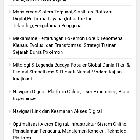
Manajemen Sistem Terpusat,Stabilitas Platform
Digital,Performa Layanan,Infrastruktur
Teknologi,Pengalaman Pengguna
Mekanisme Pertarungan Pokémon Lore & Fenomena
Khusus Evolusi dan Transformasi Strategi Trainer
Sejarah Dunia Pokémon
Mitologi & Legenda Budaya Populer Global Dunia Fiksi &
Fantasi Simbolisme & Filosofi Narasi Modern Kajian
Imajinasi
Navigasi Digital, Platform Online, User Experience, Brand
Experience
Navigasi Link dan Keamanan Akses Digital
Optimalisasi Akses Digital, Infrastruktur Sistem Online,
Pengalaman Pengguna, Manajemen Koneksi, Teknologi
Platform