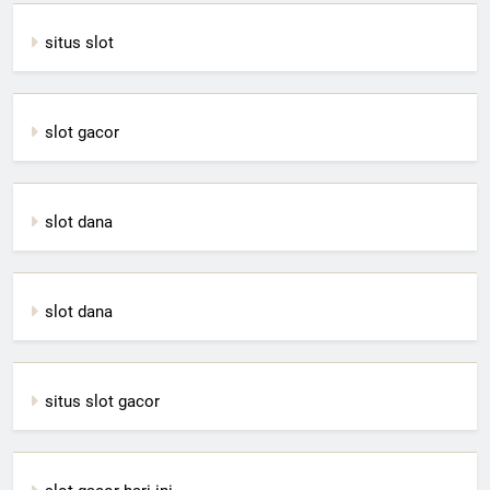
situs slot
slot gacor
slot dana
slot dana
situs slot gacor