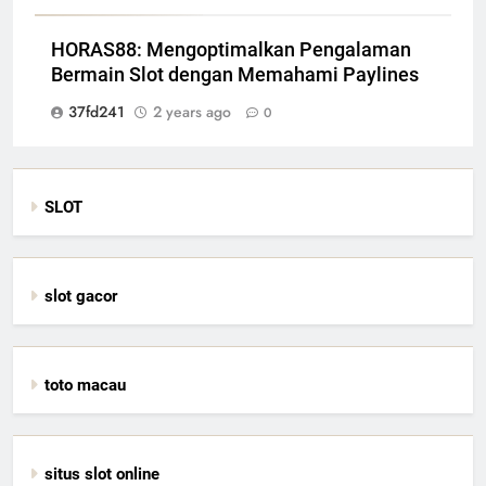
HORAS88: Mengoptimalkan Pengalaman
Bermain Slot dengan Memahami Paylines
37fd241
2 years ago
0
SLOT
slot gacor
toto macau
situs slot online