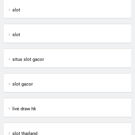
slot
slot
situs slot gacor
slot gacor
live draw hk
slot thailand