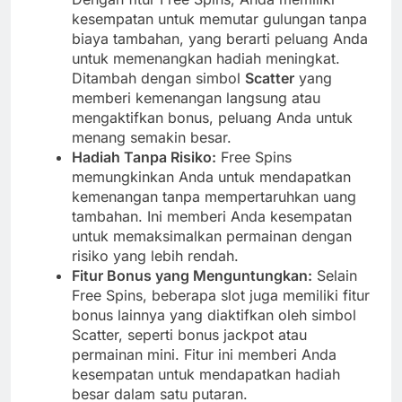
kesempatan untuk memutar gulungan tanpa
biaya tambahan, yang berarti peluang Anda
untuk memenangkan hadiah meningkat.
Ditambah dengan simbol
Scatter
yang
memberi kemenangan langsung atau
mengaktifkan bonus, peluang Anda untuk
menang semakin besar.
Hadiah Tanpa Risiko:
Free Spins
memungkinkan Anda untuk mendapatkan
kemenangan tanpa mempertaruhkan uang
tambahan. Ini memberi Anda kesempatan
untuk memaksimalkan permainan dengan
risiko yang lebih rendah.
Fitur Bonus yang Menguntungkan:
Selain
Free Spins, beberapa slot juga memiliki fitur
bonus lainnya yang diaktifkan oleh simbol
Scatter, seperti bonus jackpot atau
permainan mini. Fitur ini memberi Anda
kesempatan untuk mendapatkan hadiah
besar dalam satu putaran.