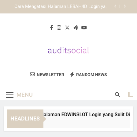
Skip
Cara Mengatasi Login KAYA787 yang Tidak Bisa
to
Dibuka
content
KAYA787 Login melalui Ponsel dengan Tampilan
yang Lebih Adaptif
Cara Mengatasi Halaman EDWINSLOT Login yang
Sulit Dibuka
Cara Mengatasi Halaman LEBAH4D Login yang
Tidak Bisa Dibuka
Cara Mengatasi Login KAYA787 yang Tidak Bisa
Dibuka
Audit Social
Optimalkan Strategi Media Sosial Anda
KAYA787 Login melalui Ponsel dengan Tampilan
NEWSLETTER
RANDOM NEWS
yang Lebih Adaptif
Dengan Layanan Analisis Dari Audit Social.
MENU
ra Mengatasi Halaman EDWINSLOT Login yang Sulit Dibuka
HEADLINES
Weeks Ago