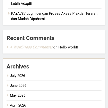
Lebih Adaptif
KAYA787 Login dengan Proses Akses Praktis, Terarah,
dan Mudah Dipahami
Recent Comments
A WordPress Commenter
on
Hello world!
Archives
July 2026
June 2026
May 2026
April 2026