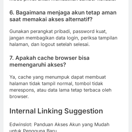
6. Bagaimana menjaga akun tetap aman
saat memakai akses alternatif?
Gunakan perangkat pribadi, password kuat,
jangan membagikan data login, periksa tampilan
halaman, dan logout setelah selesai.
7. Apakah cache browser bisa
memengaruhi akses?
Ya, cache yang menumpuk dapat membuat
halaman tidak tampil normal, tombol tidak
merespons, atau data lama tetap terbaca oleh
browser.
Internal Linking Suggestion
Edwinslot: Panduan Akses Akun yang Mudah
untuk Pengguna Baru