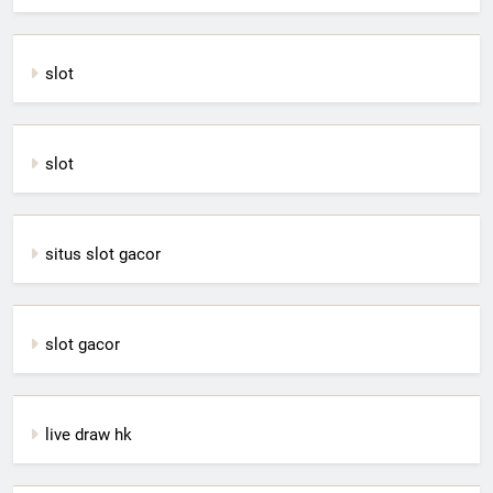
slot
slot
situs slot gacor
slot gacor
live draw hk