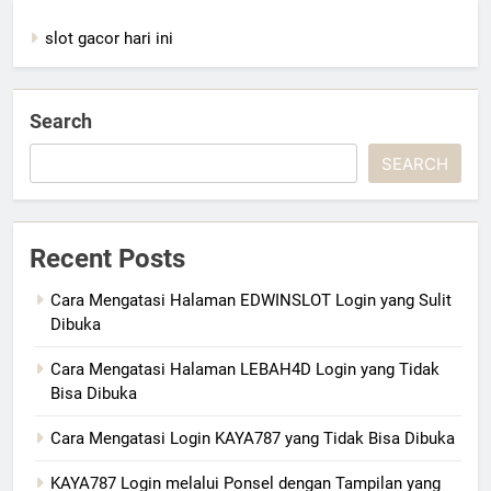
slot gacor hari ini
Search
SEARCH
Recent Posts
Cara Mengatasi Halaman EDWINSLOT Login yang Sulit
Dibuka
Cara Mengatasi Halaman LEBAH4D Login yang Tidak
Bisa Dibuka
Cara Mengatasi Login KAYA787 yang Tidak Bisa Dibuka
KAYA787 Login melalui Ponsel dengan Tampilan yang