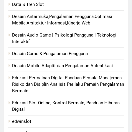
Data & Tren Slot
Desain Antarmuka,Pengalaman Pengguna,Optimasi
Mobile,Arsitektur Informasi,Kinerja Web
Desain Audio Game | Psikologi Pengguna | Teknologi
Interaktif
Desain Game & Pengalaman Pengguna
Desain Mobile Adaptif dan Pengalaman Autentikasi
Edukasi Permainan Digital Panduan Pemula Manajemen
Risiko dan Disiplin Analisis Perilaku Pemain Pengalaman
Bermain
Edukasi Slot Online, Kontrol Bermain, Panduan Hiburan
Digital
edwinslot