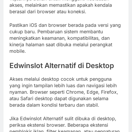
akses, melainkan memastikan apakah kendala
berasal dari browser atau koneksi.
Pastikan iOS dan browser berada pada versi yang
cukup baru. Pembaruan sistem membantu
meningkatkan keamanan, kompatibilitas, dan
kinerja halaman saat dibuka melalui perangkat
mobile.
Edwinslot Alternatif di Desktop
Akses melalui desktop cocok untuk pengguna
yang ingin tampilan lebih luas dan navigasi lebih
nyaman. Browser seperti Chrome, Edge, Firefox,
atau Safari desktop dapat digunakan selama
berada dalam kondisi terbaru dan stabil.
Jika Edwinslot Alternatif sulit dibuka di desktop,
periksa ekstensi browser. Beberapa ekstensi
pemblokir iklan, filter keamanan, atau pengaturan