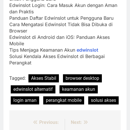
Edwinslot Login: Cara Masuk Akun dengan Aman
dan Praktis
Panduan Daftar Edwinslot untuk Pengguna Baru
Cara Mengatasi Edwinslot Tidak Bisa Dibuka di
Browser
Edwinslot di Android dan iOS: Panduan Akses
Mobile
Tips Menjaga Keamanan Akun
edwinslot
Solusi Kendala Akses Edwinslot di Berbagai
Perangkat
Tagged:
Akses Stabil
browser desktop
edwinslot alternatif
keamanan akun
login aman
perangkat mobile
solusi akses
Previous:
Next:
Post