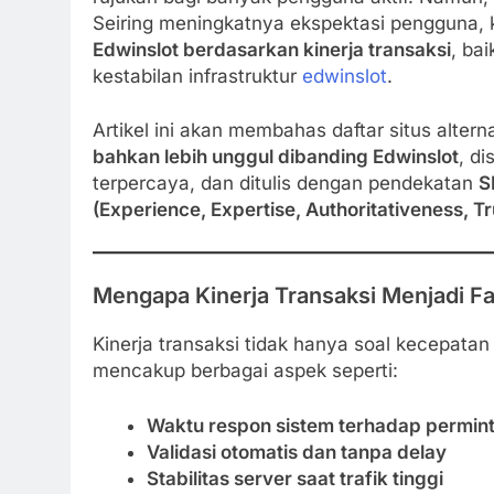
Seiring meningkatnya ekspektasi pengguna, k
Edwinslot berdasarkan kinerja transaksi
, ba
kestabilan infrastruktur
edwinslot
.
Artikel ini akan membahas daftar situs altern
bahkan lebih unggul dibanding Edwinslot
, d
terpercaya, dan ditulis dengan pendekatan
S
(Experience, Expertise, Authoritativeness, T
Mengapa Kinerja Transaksi Menjadi Fak
Kinerja transaksi tidak hanya soal kecepatan
mencakup berbagai aspek seperti:
Waktu respon sistem terhadap permi
Validasi otomatis dan tanpa delay
Stabilitas server saat trafik tinggi