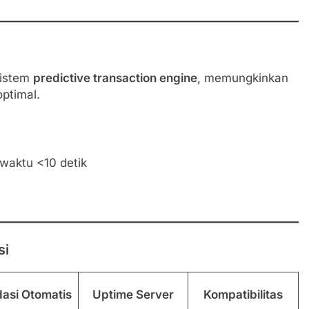
sistem
predictive transaction engine
, memungkinkan
ptimal.
waktu <10 detik
si
dasi Otomatis
Uptime Server
Kompatibilitas