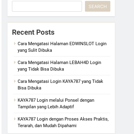
SEARCH
Recent Posts
Cara Mengatasi Halaman EDWINSLOT Login
yang Sulit Dibuka
Cara Mengatasi Halaman LEBAH4D Login
yang Tidak Bisa Dibuka
Cara Mengatasi Login KAYA787 yang Tidak
Bisa Dibuka
KAYA787 Login melalui Ponsel dengan
Tampilan yang Lebih Adaptif
KAYA787 Login dengan Proses Akses Praktis,
Terarah, dan Mudah Dipahami