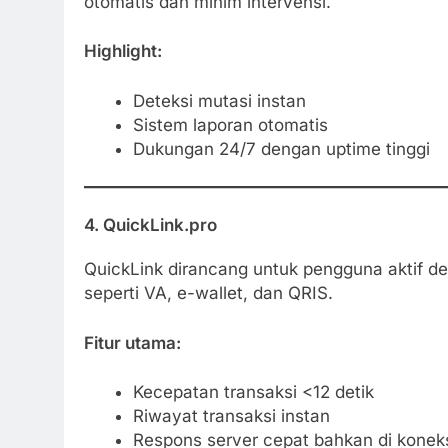
otomatis dan minim intervensi.
Highlight:
Deteksi mutasi instan
Sistem laporan otomatis
Dukungan 24/7 dengan uptime tinggi
4. QuickLink.pro
QuickLink dirancang untuk pengguna aktif de
seperti VA, e-wallet, dan QRIS.
Fitur utama:
Kecepatan transaksi <12 detik
Riwayat transaksi instan
Respons server cepat bahkan di konek