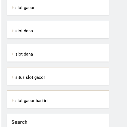
slot gacor
slot dana
slot dana
situs slot gacor
slot gacor hari ini
Search