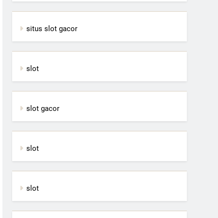
situs slot gacor
slot
slot gacor
slot
slot