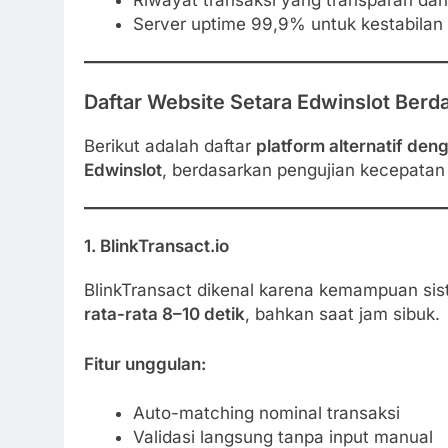
Server uptime 99,9% untuk kestabilan 
Daftar Website Setara Edwinslot Berda
Berikut adalah daftar
platform alternatif de
Edwinslot
, berdasarkan pengujian kecepatan s
1. BlinkTransact.io
BlinkTransact dikenal karena kemampuan s
rata-rata 8–10 detik
, bahkan saat jam sibuk.
Fitur unggulan:
Auto-matching nominal transaksi
Validasi langsung tanpa input manual