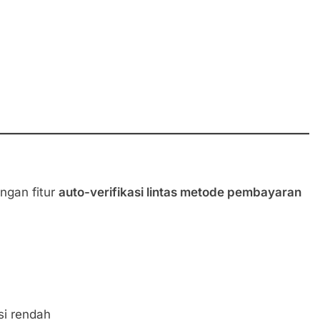
ngan fitur
auto-verifikasi lintas metode pembayaran
si rendah