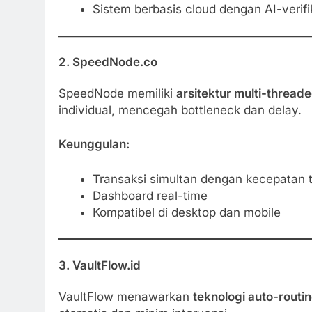
Sistem berbasis cloud dengan AI-verifi
2. SpeedNode.co
SpeedNode memiliki
arsitektur multi-thread
individual, mencegah bottleneck dan delay.
Keunggulan:
Transaksi simultan dengan kecepatan t
Dashboard real-time
Kompatibel di desktop dan mobile
3. VaultFlow.id
VaultFlow menawarkan
teknologi auto-routin