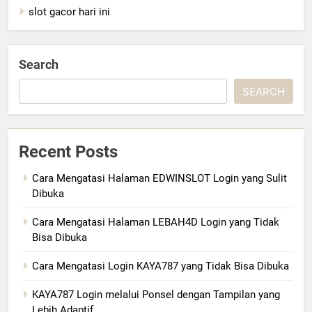
slot gacor hari ini
Search
SEARCH
Recent Posts
Cara Mengatasi Halaman EDWINSLOT Login yang Sulit
Dibuka
Cara Mengatasi Halaman LEBAH4D Login yang Tidak
Bisa Dibuka
Cara Mengatasi Login KAYA787 yang Tidak Bisa Dibuka
KAYA787 Login melalui Ponsel dengan Tampilan yang
Lebih Adaptif