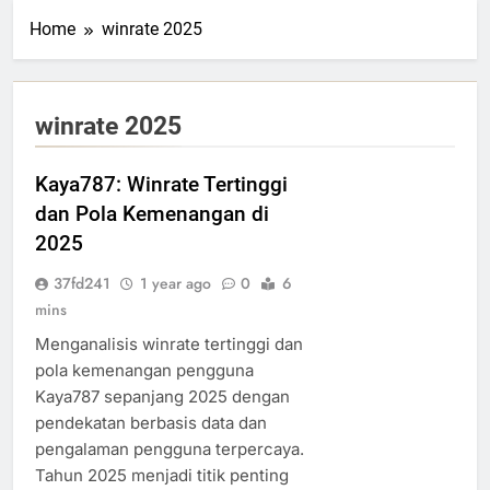
Home
winrate 2025
winrate 2025
Kaya787: Winrate Tertinggi
dan Pola Kemenangan di
2025
37fd241
1 year ago
0
6
mins
Menganalisis winrate tertinggi dan
pola kemenangan pengguna
Kaya787 sepanjang 2025 dengan
pendekatan berbasis data dan
pengalaman pengguna terpercaya.
Tahun 2025 menjadi titik penting