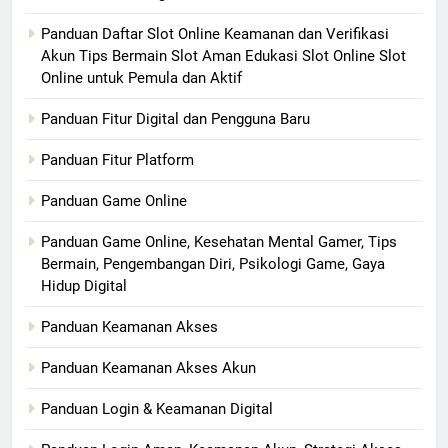
Panduan Daftar Slot Online Keamanan dan Verifikasi
Akun Tips Bermain Slot Aman Edukasi Slot Online Slot
Online untuk Pemula dan Aktif
Panduan Fitur Digital dan Pengguna Baru
Panduan Fitur Platform
Panduan Game Online
Panduan Game Online, Kesehatan Mental Gamer, Tips
Bermain, Pengembangan Diri, Psikologi Game, Gaya
Hidup Digital
Panduan Keamanan Akses
Panduan Keamanan Akses Akun
Panduan Login & Keamanan Digital