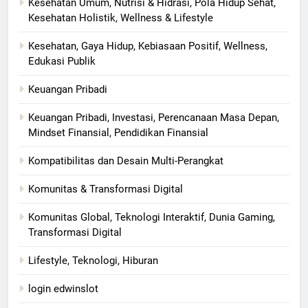
Kesehatan Umum, Nutrisi & Hidrasi, Pola Hidup Sehat,
Kesehatan Holistik, Wellness & Lifestyle
Kesehatan, Gaya Hidup, Kebiasaan Positif, Wellness,
Edukasi Publik
Keuangan Pribadi
Keuangan Pribadi, Investasi, Perencanaan Masa Depan,
Mindset Finansial, Pendidikan Finansial
Kompatibilitas dan Desain Multi-Perangkat
Komunitas & Transformasi Digital
Komunitas Global, Teknologi Interaktif, Dunia Gaming,
Transformasi Digital
Lifestyle, Teknologi, Hiburan
login edwinslot