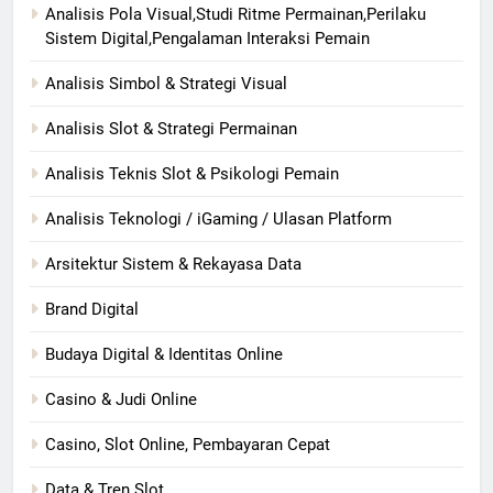
Analisis Pola Visual,Studi Ritme Permainan,Perilaku
Sistem Digital,Pengalaman Interaksi Pemain
Analisis Simbol & Strategi Visual
Analisis Slot & Strategi Permainan
Analisis Teknis Slot & Psikologi Pemain
Analisis Teknologi / iGaming / Ulasan Platform
Arsitektur Sistem & Rekayasa Data
Brand Digital
Budaya Digital & Identitas Online
Casino & Judi Online
Casino, Slot Online, Pembayaran Cepat
Data & Tren Slot