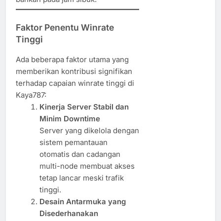
Faktor Penentu Winrate
Tinggi
Ada beberapa faktor utama yang
memberikan kontribusi signifikan
terhadap capaian winrate tinggi di
Kaya787:
Kinerja Server Stabil dan
Minim Downtime
Server yang dikelola dengan
sistem pemantauan
otomatis dan cadangan
multi-node membuat akses
tetap lancar meski trafik
tinggi.
Desain Antarmuka yang
Disederhanakan