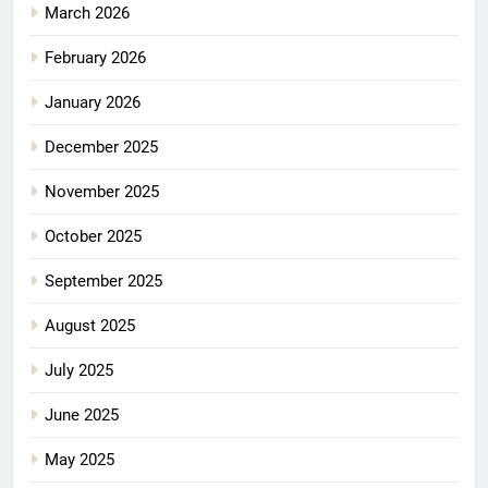
March 2026
February 2026
January 2026
December 2025
November 2025
October 2025
September 2025
August 2025
July 2025
June 2025
May 2025