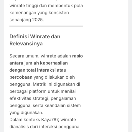
winrate tinggi dan membentuk pola
kemenangan yang konsisten
sepanjang 2025.
Definisi Winrate dan
Relevansinya
Secara umum, winrate adalah
rasio
antara jumlah keberhasilan
dengan total interaksi atau
percobaan
yang dilakukan oleh
pengguna. Metrik ini digunakan di
berbagai platform untuk menilai
efektivitas strategi, pengalaman
pengguna, serta keandalan sistem
yang digunakan.
Dalam konteks Kaya787, winrate
dianalisis dari interaksi pengguna