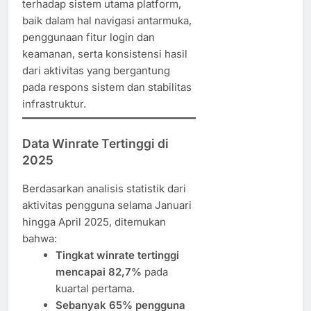
terhadap sistem utama platform,
baik dalam hal navigasi antarmuka,
penggunaan fitur login dan
keamanan, serta konsistensi hasil
dari aktivitas yang bergantung
pada respons sistem dan stabilitas
infrastruktur.
Data Winrate Tertinggi di
2025
Berdasarkan analisis statistik dari
aktivitas pengguna selama Januari
hingga April 2025, ditemukan
bahwa:
Tingkat winrate tertinggi
mencapai 82,7%
pada
kuartal pertama.
Sebanyak 65% pengguna