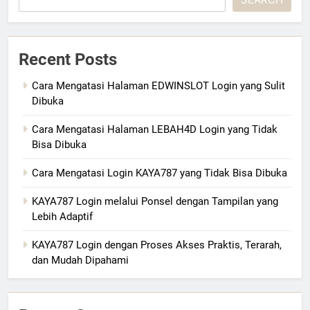
Recent Posts
Cara Mengatasi Halaman EDWINSLOT Login yang Sulit
Dibuka
Cara Mengatasi Halaman LEBAH4D Login yang Tidak
Bisa Dibuka
Cara Mengatasi Login KAYA787 yang Tidak Bisa Dibuka
KAYA787 Login melalui Ponsel dengan Tampilan yang
Lebih Adaptif
KAYA787 Login dengan Proses Akses Praktis, Terarah,
dan Mudah Dipahami