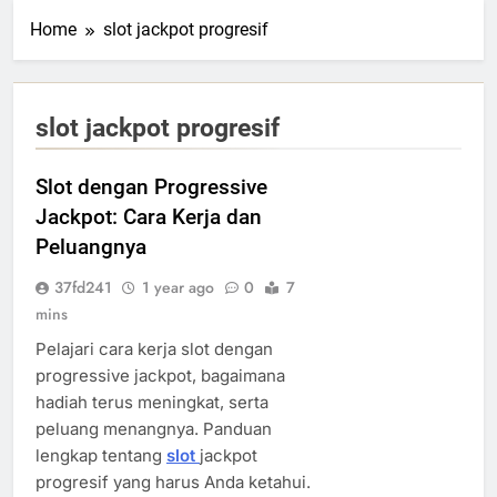
Home
slot jackpot progresif
slot jackpot progresif
Slot dengan Progressive
Jackpot: Cara Kerja dan
Peluangnya
37fd241
1 year ago
0
7
mins
Pelajari cara kerja slot dengan
progressive jackpot, bagaimana
hadiah terus meningkat, serta
peluang menangnya. Panduan
lengkap tentang
slot
jackpot
progresif yang harus Anda ketahui.