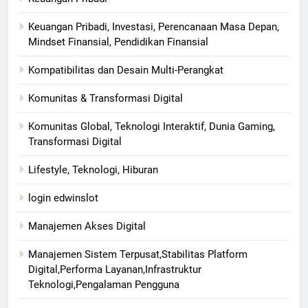
Keuangan Pribadi, Investasi, Perencanaan Masa Depan,
Mindset Finansial, Pendidikan Finansial
Kompatibilitas dan Desain Multi-Perangkat
Komunitas & Transformasi Digital
Komunitas Global, Teknologi Interaktif, Dunia Gaming,
Transformasi Digital
Lifestyle, Teknologi, Hiburan
login edwinslot
Manajemen Akses Digital
Manajemen Sistem Terpusat,Stabilitas Platform
Digital,Performa Layanan,Infrastruktur
Teknologi,Pengalaman Pengguna