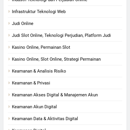
Infrastruktur Teknologi Web
Judi Online
Judi Slot Online, Teknologi Perjudian, Platform Judi
Kasino Online, Permainan Slot
Kasino Online, Slot Online, Strategi Permainan
Keamanan & Analisis Risiko
Keamanan & Privasi
Keamanan Akses Digital & Manajemen Akun
Keamanan Akun Digital
Keamanan Data & Aktivitas Digital