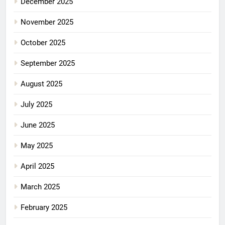
December 2025
November 2025
October 2025
September 2025
August 2025
July 2025
June 2025
May 2025
April 2025
March 2025
February 2025