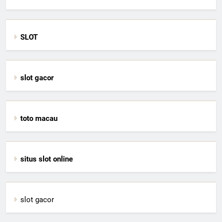
SLOT
slot gacor
toto macau
situs slot online
slot gacor