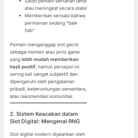
Saldo pemain bertahan lama
atau meningkat secara stabil
Memberikan sensasi bahwa
permainan sedang “baik
hati”
Pemain menganggap slot gacor
sebagai momen atau jenis game
yang
lebih mudah memberikan
hasil positif
, namun persepsi ini
sering kali sangat subjektif dan
dipengaruhi oleh pengalaman
pribadi, keberuntungan sementara,
atau rekomendasi komunitas.
2. Sistem Keacakan dalam
Slot Digital: Mengenal RNG
Slot digital modern dijalankan oleh