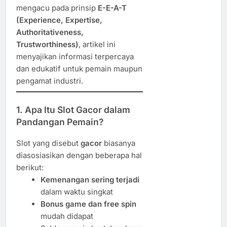
mengacu pada prinsip
E-E-A-T
(Experience, Expertise,
Authoritativeness,
Trustworthiness)
, artikel ini
menyajikan informasi terpercaya
dan edukatif untuk pemain maupun
pengamat industri.
1. Apa Itu Slot Gacor dalam
Pandangan Pemain?
Slot yang disebut
gacor
biasanya
diasosiasikan dengan beberapa hal
berikut:
Kemenangan sering terjadi
dalam waktu singkat
Bonus game dan free spin
mudah didapat