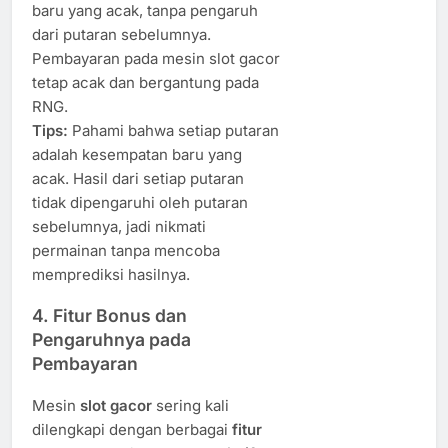
baru yang acak, tanpa pengaruh
dari putaran sebelumnya.
Pembayaran pada mesin slot gacor
tetap acak dan bergantung pada
RNG.
Tips:
Pahami bahwa setiap putaran
adalah kesempatan baru yang
acak. Hasil dari setiap putaran
tidak dipengaruhi oleh putaran
sebelumnya, jadi nikmati
permainan tanpa mencoba
memprediksi hasilnya.
4.
Fitur Bonus dan
Pengaruhnya pada
Pembayaran
Mesin
slot gacor
sering kali
dilengkapi dengan berbagai
fitur