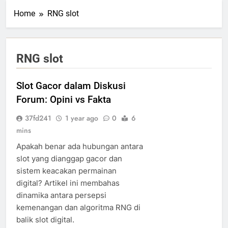
Home
RNG slot
RNG slot
Slot Gacor dalam Diskusi
Forum: Opini vs Fakta
37fd241
1 year ago
0
6
mins
Apakah benar ada hubungan antara
slot yang dianggap gacor dan
sistem keacakan permainan
digital? Artikel ini membahas
dinamika antara persepsi
kemenangan dan algoritma RNG di
balik slot digital.