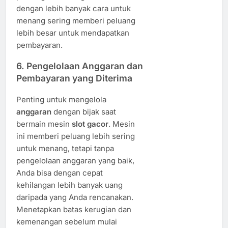
dengan lebih banyak cara untuk
menang sering memberi peluang
lebih besar untuk mendapatkan
pembayaran.
6.
Pengelolaan Anggaran dan
Pembayaran yang Diterima
Penting untuk mengelola
anggaran
dengan bijak saat
bermain mesin
slot gacor
. Mesin
ini memberi peluang lebih sering
untuk menang, tetapi tanpa
pengelolaan anggaran yang baik,
Anda bisa dengan cepat
kehilangan lebih banyak uang
daripada yang Anda rencanakan.
Menetapkan batas kerugian dan
kemenangan sebelum mulai