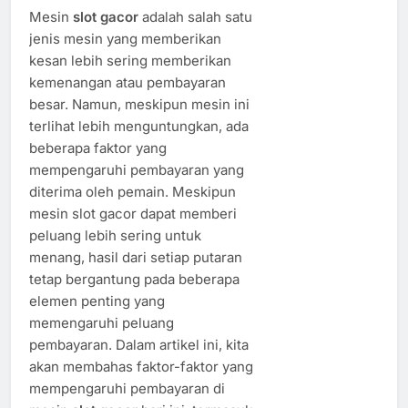
Mesin
slot gacor
adalah salah satu
jenis mesin yang memberikan
kesan lebih sering memberikan
kemenangan atau pembayaran
besar. Namun, meskipun mesin ini
terlihat lebih menguntungkan, ada
beberapa faktor yang
mempengaruhi pembayaran yang
diterima oleh pemain. Meskipun
mesin slot gacor dapat memberi
peluang lebih sering untuk
menang, hasil dari setiap putaran
tetap bergantung pada beberapa
elemen penting yang
memengaruhi peluang
pembayaran. Dalam artikel ini, kita
akan membahas faktor-faktor yang
mempengaruhi pembayaran di