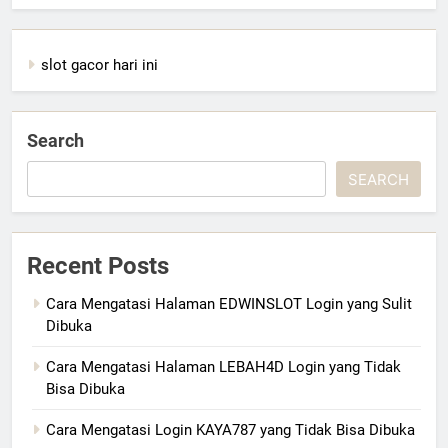
slot gacor hari ini
Search
SEARCH
Recent Posts
Cara Mengatasi Halaman EDWINSLOT Login yang Sulit
Dibuka
Cara Mengatasi Halaman LEBAH4D Login yang Tidak
Bisa Dibuka
Cara Mengatasi Login KAYA787 yang Tidak Bisa Dibuka