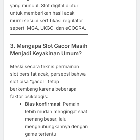
yang muncul. Slot digital diatur
untuk memberikan hasil acak
murni sesuai sertifikasi regulator
seperti MGA, UKGC, dan eCOGRA.
3. Mengapa Slot Gacor Masih
Menjadi Keyakinan Umum?
Meski secara teknis permainan
slot bersifat acak, persepsi bahwa
slot bisa “gacor” tetap
berkembang karena beberapa
faktor psikologis:
Bias konfirmasi
: Pemain
lebih mudah mengingat saat
menang besar, lalu
menghubungkannya dengan
game tertentu