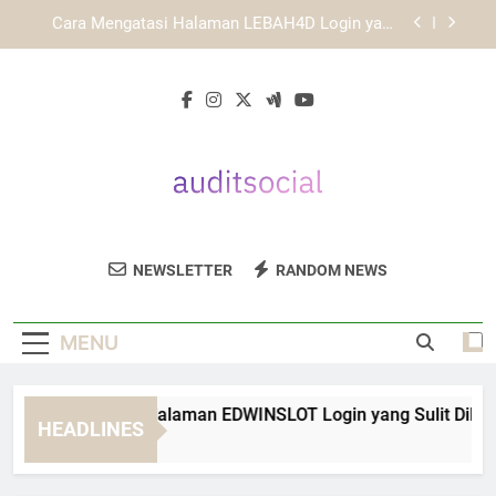
Skip
Cara Mengatasi Login KAYA787 yang Tidak Bisa
to
Dibuka
content
KAYA787 Login melalui Ponsel dengan Tampilan
yang Lebih Adaptif
Cara Mengatasi Halaman EDWINSLOT Login yang
Sulit Dibuka
Cara Mengatasi Halaman LEBAH4D Login yang
Tidak Bisa Dibuka
Cara Mengatasi Login KAYA787 yang Tidak Bisa
Dibuka
Audit Social
Optimalkan Strategi Media Sosial Anda
KAYA787 Login melalui Ponsel dengan Tampilan
NEWSLETTER
RANDOM NEWS
yang Lebih Adaptif
Dengan Layanan Analisis Dari Audit Social.
MENU
ra Mengatasi Halaman EDWINSLOT Login yang Sulit Dibuka
HEADLINES
Weeks Ago