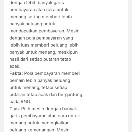
dengan lebih banyak garis
pembayaran atau cara untuk
menang sering memberi lebih
banyak peluang untuk
mendapatkan pembayaran. Mesin
dengan pola pembayaran yang
lebih luas memberi peluang lebih
banyak untuk menang, meskipun
hasil dari setiap putaran tetap
acak.
Fakta:
Pola pembayaran memberi
pemain lebih banyak peluang
untuk menang, tetapi setiap
putaran tetap acak dan bergantung
pada RNG.
Tips:
Pilih mesin dengan banyak
garis pembayaran atau cara untuk
menang untuk meningkatkan
peluang kemenangan. Mesin