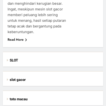
dan menghindari kerugian besar.
Ingat, meskipun mesin slot gacor
memberi peluang lebih sering
untuk menang, hasil setiap putaran
tetap acak dan bergantung pada
keberuntungan.
Read More
SLOT
slot gacor
toto macau