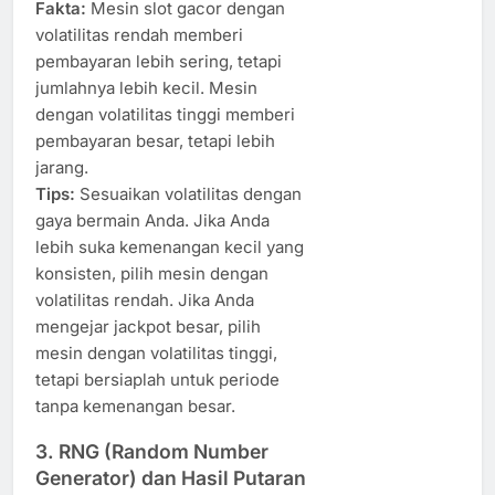
Fakta:
Mesin slot gacor dengan
volatilitas rendah memberi
pembayaran lebih sering, tetapi
jumlahnya lebih kecil. Mesin
dengan volatilitas tinggi memberi
pembayaran besar, tetapi lebih
jarang.
Tips:
Sesuaikan volatilitas dengan
gaya bermain Anda. Jika Anda
lebih suka kemenangan kecil yang
konsisten, pilih mesin dengan
volatilitas rendah. Jika Anda
mengejar jackpot besar, pilih
mesin dengan volatilitas tinggi,
tetapi bersiaplah untuk periode
tanpa kemenangan besar.
3.
RNG (Random Number
Generator) dan Hasil Putaran