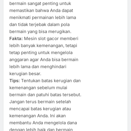
bermain sangat penting untuk
memastikan bahwa Anda dapat
menikmati permainan lebih lama
dan tidak terjebak dalam pola
bermain yang bisa merugikan.
Fakta:
Mesin slot gacor memberi
lebih banyak kemenangan, tetapi
tetap penting untuk mengelola
anggaran agar Anda bisa bermain
lebih lama dan menghindari
kerugian besar.
Tips:
Tentukan batas kerugian dan
kemenangan sebelum mulai
bermain dan patuhi batas tersebut.
Jangan terus bermain setelah
mencapai batas kerugian atau
kemenangan Anda. Ini akan
membantu Anda mengelola dana
dengan lebih baik dan bermain