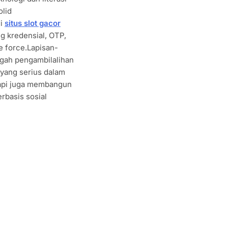
olid
di
situs slot gacor
ng kredensial, OTP,
te force.Lapisan-
egah pengambilalihan
 yang serius dalam
tapi juga membangun
basis sosial