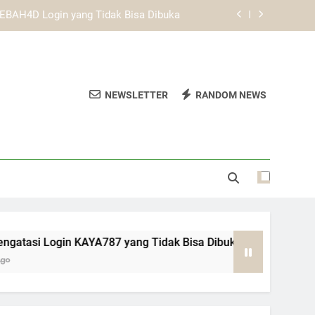
EBAH4D Login yang Tidak Bisa Dibuka
Login KAYA787 yang Tidak Bisa Dibuka
l dengan Tampilan yang Lebih Adaptif
NEWSLETTER
RANDOM NEWS
n EDWINSLOT Login yang Sulit Dibuka
EBAH4D Login yang Tidak Bisa Dibuka
t Social.
Login KAYA787 yang Tidak Bisa Dibuka
l dengan Tampilan yang Lebih Adaptif
in KAYA787 yang Tidak Bisa Dibuka
KAYA787 Login mela
3 Weeks Ago