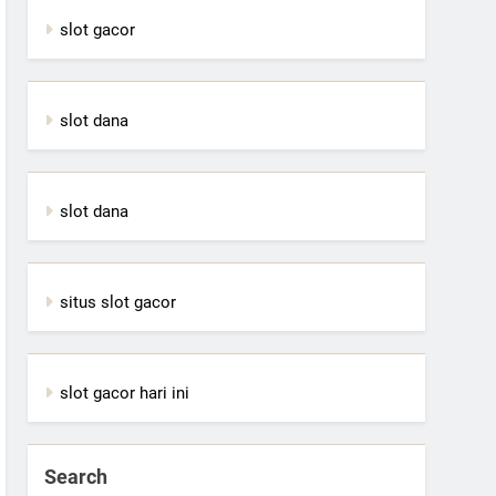
slot gacor
slot dana
slot dana
situs slot gacor
slot gacor hari ini
Search