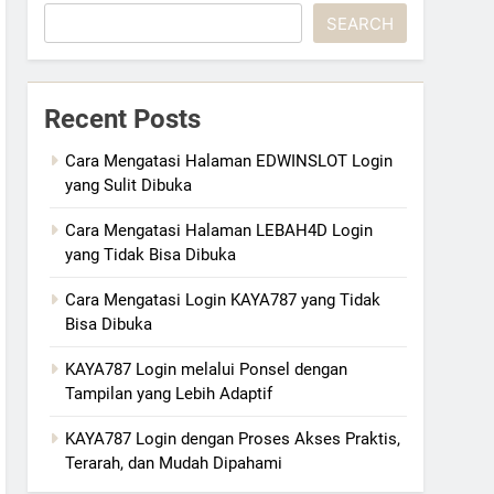
SEARCH
Recent Posts
Cara Mengatasi Halaman EDWINSLOT Login
yang Sulit Dibuka
Cara Mengatasi Halaman LEBAH4D Login
yang Tidak Bisa Dibuka
Cara Mengatasi Login KAYA787 yang Tidak
Bisa Dibuka
KAYA787 Login melalui Ponsel dengan
Tampilan yang Lebih Adaptif
KAYA787 Login dengan Proses Akses Praktis,
Terarah, dan Mudah Dipahami