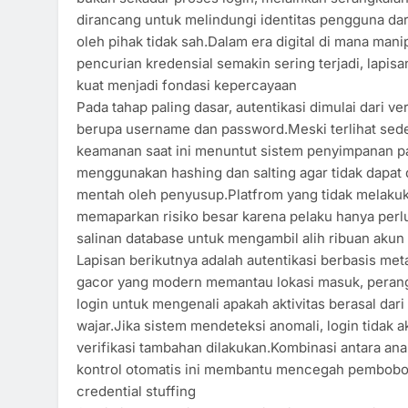
dirancang untuk melindungi identitas pengguna da
oleh pihak tidak sah.Dalam era digital di mana manip
pencurian kredensial semakin sering terjadi, lapisa
kuat menjadi fondasi kepercayaan
Pada tahap paling dasar, autentikasi dimulai dari ver
berupa username dan password.Meski terlihat sede
keamanan saat ini menuntut sistem penyimpanan 
menggunakan hashing dan salting agar tidak dapat 
mentah oleh penyusup.Platfrom yang tidak melaku
memaparkan risiko besar karena pelaku hanya per
salinan database untuk mengambil alih ribuan akun
Lapisan berikutnya adalah autentikasi berbasis meta
gacor yang modern memantau lokasi masuk, perangk
login untuk mengenali apakah aktivitas berasal dar
wajar.Jika sistem mendeteksi anomali, login tidak 
verifikasi tambahan dilakukan.Kombinasi antara ana
kontrol otomatis ini membantu mencegah pembobol
credential stuffing