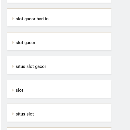
slot gacor hari ini
slot gacor
situs slot gacor
slot
situs slot