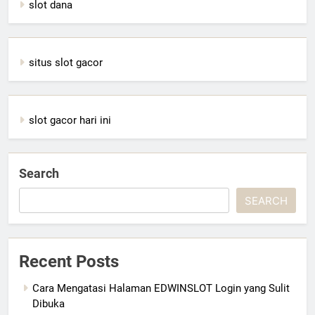
slot dana
situs slot gacor
slot gacor hari ini
Search
SEARCH
Recent Posts
Cara Mengatasi Halaman EDWINSLOT Login yang Sulit
Dibuka