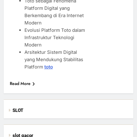
Toto sebagai Fenomena
Platform Digital yang
Berkembang di Era Internet
Modern
Evolusi Platform Toto dalam
Infrastruktur Teknologi
Modern
Arsitektur Sistem Digital
yang Mendukung Stabilitas
Platform
toto
Read More
SLOT
slot gacor