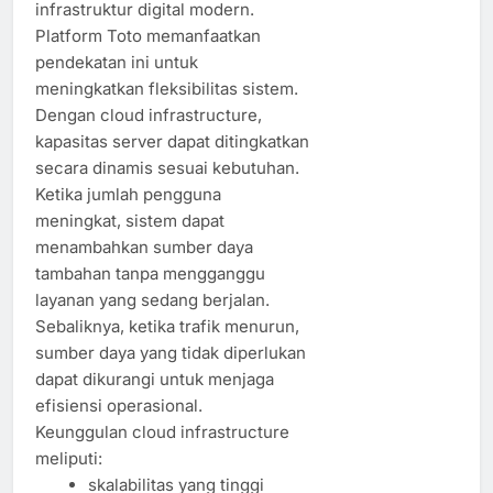
infrastruktur digital modern.
Platform Toto memanfaatkan
pendekatan ini untuk
meningkatkan fleksibilitas sistem.
Dengan cloud infrastructure,
kapasitas server dapat ditingkatkan
secara dinamis sesuai kebutuhan.
Ketika jumlah pengguna
meningkat, sistem dapat
menambahkan sumber daya
tambahan tanpa mengganggu
layanan yang sedang berjalan.
Sebaliknya, ketika trafik menurun,
sumber daya yang tidak diperlukan
dapat dikurangi untuk menjaga
efisiensi operasional.
Keunggulan cloud infrastructure
meliputi:
skalabilitas yang tinggi