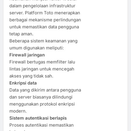
dalam pengelolaan infrastruktur
server. Platform Toto menerapkan
berbagai mekanisme perlindungan
untuk memastikan data pengguna
tetap aman.
Beberapa sistem keamanan yang
umum digunakan meliputi:
Firewall jaringan
Firewall bertugas memfilter lalu
lintas jaringan untuk mencegah
akses yang tidak sah.
Enkripsi data
Data yang dikirim antara pengguna
dan server biasanya dilindungi
menggunakan protokol enkripsi
modern.
Sistem autentikasi berlapis
Proses autentikasi memastikan