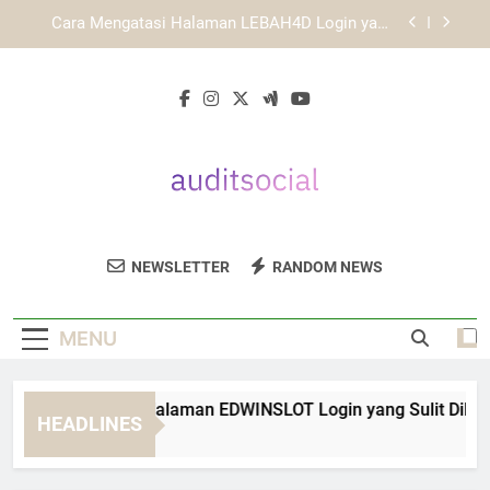
Skip
Cara Mengatasi Login KAYA787 yang Tidak Bisa
to
Dibuka
content
KAYA787 Login melalui Ponsel dengan Tampilan
yang Lebih Adaptif
Cara Mengatasi Halaman EDWINSLOT Login yang
Sulit Dibuka
Cara Mengatasi Halaman LEBAH4D Login yang
Tidak Bisa Dibuka
Cara Mengatasi Login KAYA787 yang Tidak Bisa
Dibuka
Audit Social
Optimalkan Strategi Media Sosial Anda
KAYA787 Login melalui Ponsel dengan Tampilan
NEWSLETTER
RANDOM NEWS
yang Lebih Adaptif
Dengan Layanan Analisis Dari Audit Social.
MENU
ara Mengatasi Halaman EDWINSLOT Login yang Sulit Dibuka
HEADLINES
 Weeks Ago