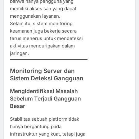
bahwa hanya pengguna yang
memiliki akses sah yang dapat
menggunakan layanan.
Selain itu, sistem monitoring
keamanan juga bekerja secara
terus menerus untuk mendeteksi
aktivitas mencurigakan dalam
jaringan.
Monitoring Server dan
Sistem Deteksi Gangguan
Mengidentifikasi Masalah
Sebelum Terjadi Gangguan
Besar
Stabilitas sebuah platform tidak
hanya bergantung pada
infrastruktur yang kuat, tetapi juga