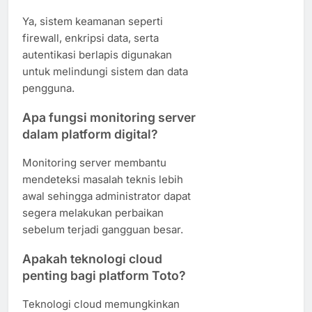
Ya, sistem keamanan seperti
firewall, enkripsi data, serta
autentikasi berlapis digunakan
untuk melindungi sistem dan data
pengguna.
Apa fungsi monitoring server
dalam platform digital?
Monitoring server membantu
mendeteksi masalah teknis lebih
awal sehingga administrator dapat
segera melakukan perbaikan
sebelum terjadi gangguan besar.
Apakah teknologi cloud
penting bagi platform Toto?
Teknologi cloud memungkinkan