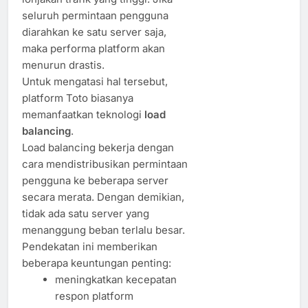
seluruh permintaan pengguna
diarahkan ke satu server saja,
maka performa platform akan
menurun drastis.
Untuk mengatasi hal tersebut,
platform Toto biasanya
memanfaatkan teknologi
load
balancing
.
Load balancing bekerja dengan
cara mendistribusikan permintaan
pengguna ke beberapa server
secara merata. Dengan demikian,
tidak ada satu server yang
menanggung beban terlalu besar.
Pendekatan ini memberikan
beberapa keuntungan penting:
meningkatkan kecepatan
respon platform