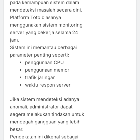
pada kemampuan sistem dalam
mendeteksi masalah secara dini.
Platform Toto biasanya
menggunakan sistem monitoring
server yang bekerja selama 24
jam.
Sistem ini memantau berbagai
parameter penting seperti:
penggunaan CPU
penggunaan memori
trafik jaringan
waktu respon server
Jika sistem mendeteksi adanya
anomali, administrator dapat
segera melakukan tindakan untuk
mencegah gangguan yang lebih
besar.
Pendekatan ini dikenal sebagai