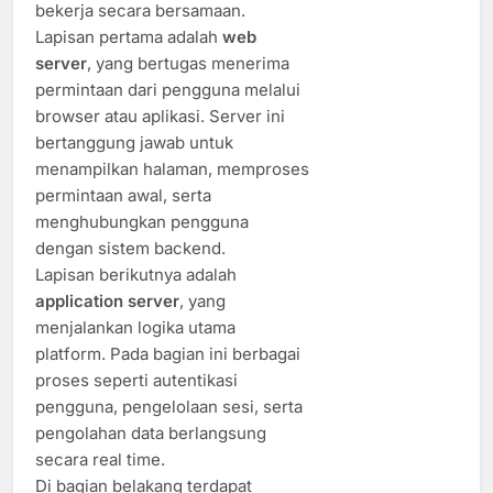
bekerja secara bersamaan.
Lapisan pertama adalah
web
server
, yang bertugas menerima
permintaan dari pengguna melalui
browser atau aplikasi. Server ini
bertanggung jawab untuk
menampilkan halaman, memproses
permintaan awal, serta
menghubungkan pengguna
dengan sistem backend.
Lapisan berikutnya adalah
application server
, yang
menjalankan logika utama
platform. Pada bagian ini berbagai
proses seperti autentikasi
pengguna, pengelolaan sesi, serta
pengolahan data berlangsung
secara real time.
Di bagian belakang terdapat