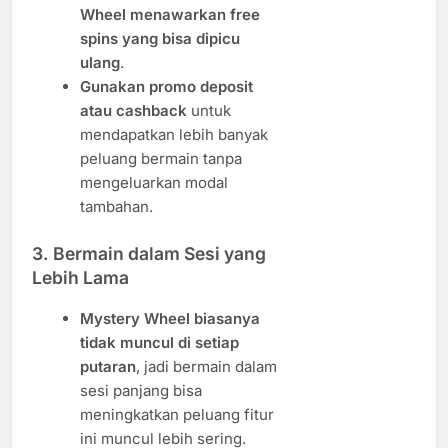
Wheel menawarkan free
spins yang bisa dipicu
ulang
.
Gunakan promo deposit
atau cashback
untuk
mendapatkan lebih banyak
peluang bermain tanpa
mengeluarkan modal
tambahan.
3. Bermain dalam Sesi yang
Lebih Lama
Mystery Wheel biasanya
tidak muncul di setiap
putaran
, jadi bermain dalam
sesi panjang bisa
meningkatkan peluang fitur
ini muncul lebih sering.