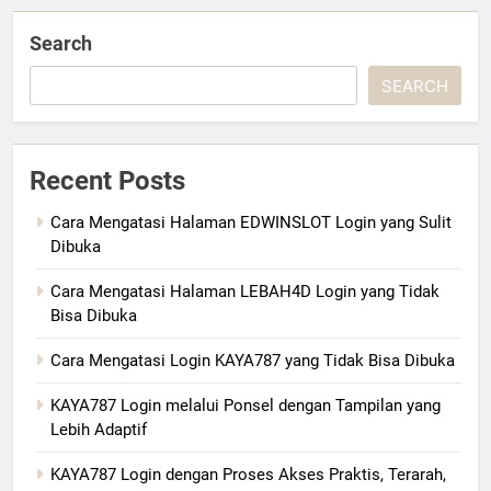
Search
SEARCH
Recent Posts
Cara Mengatasi Halaman EDWINSLOT Login yang Sulit
Dibuka
Cara Mengatasi Halaman LEBAH4D Login yang Tidak
Bisa Dibuka
Cara Mengatasi Login KAYA787 yang Tidak Bisa Dibuka
KAYA787 Login melalui Ponsel dengan Tampilan yang
Lebih Adaptif
KAYA787 Login dengan Proses Akses Praktis, Terarah,