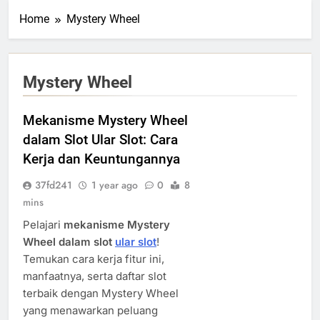
Home
Mystery Wheel
Mystery Wheel
Mekanisme Mystery Wheel
dalam Slot Ular Slot: Cara
Kerja dan Keuntungannya
37fd241
1 year ago
0
8
mins
Pelajari
mekanisme Mystery
Wheel dalam slot
ular slot
!
Temukan cara kerja fitur ini,
manfaatnya, serta daftar slot
terbaik dengan Mystery Wheel
yang menawarkan peluang