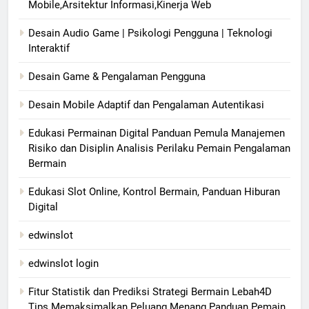
Mobile,Arsitektur Informasi,Kinerja Web
Desain Audio Game | Psikologi Pengguna | Teknologi
Interaktif
Desain Game & Pengalaman Pengguna
Desain Mobile Adaptif dan Pengalaman Autentikasi
Edukasi Permainan Digital Panduan Pemula Manajemen
Risiko dan Disiplin Analisis Perilaku Pemain Pengalaman
Bermain
Edukasi Slot Online, Kontrol Bermain, Panduan Hiburan
Digital
edwinslot
edwinslot login
Fitur Statistik dan Prediksi Strategi Bermain Lebah4D
Tips Memaksimalkan Peluang Menang Panduan Pemain