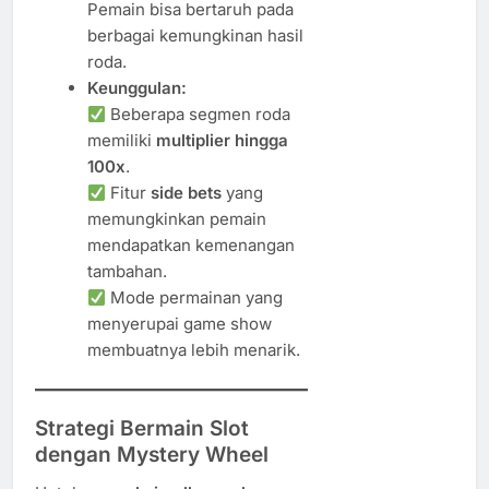
Pemain bisa bertaruh pada
berbagai kemungkinan hasil
roda.
Keunggulan:
Beberapa segmen roda
memiliki
multiplier hingga
100x
.
Fitur
side bets
yang
memungkinkan pemain
mendapatkan kemenangan
tambahan.
Mode permainan yang
menyerupai game show
membuatnya lebih menarik.
Strategi Bermain Slot
dengan Mystery Wheel