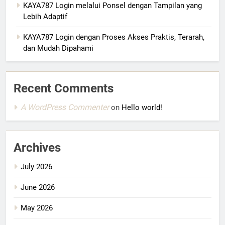
KAYA787 Login melalui Ponsel dengan Tampilan yang
Lebih Adaptif
KAYA787 Login dengan Proses Akses Praktis, Terarah,
dan Mudah Dipahami
Recent Comments
A WordPress Commenter
on
Hello world!
Archives
July 2026
June 2026
May 2026