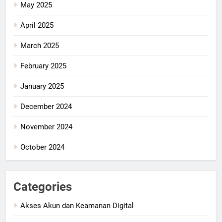
May 2025
April 2025
March 2025
February 2025
January 2025
December 2024
November 2024
October 2024
Categories
Akses Akun dan Keamanan Digital