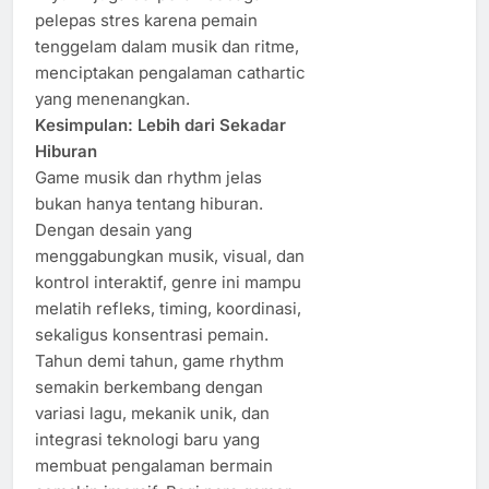
pelepas stres karena pemain
tenggelam dalam musik dan ritme,
menciptakan pengalaman cathartic
yang menenangkan.
Kesimpulan: Lebih dari Sekadar
Hiburan
Game musik dan rhythm jelas
bukan hanya tentang hiburan.
Dengan desain yang
menggabungkan musik, visual, dan
kontrol interaktif, genre ini mampu
melatih refleks, timing, koordinasi,
sekaligus konsentrasi pemain.
Tahun demi tahun, game rhythm
semakin berkembang dengan
variasi lagu, mekanik unik, dan
integrasi teknologi baru yang
membuat pengalaman bermain