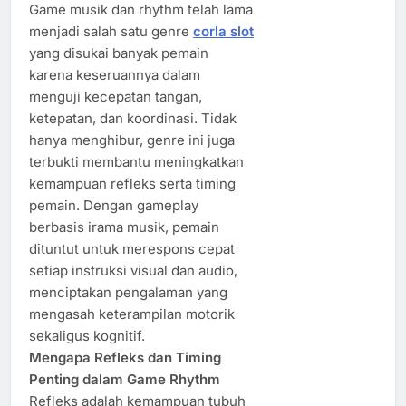
Game musik dan rhythm telah lama
menjadi salah satu genre
corla slot
yang disukai banyak pemain
karena keseruannya dalam
menguji kecepatan tangan,
ketepatan, dan koordinasi. Tidak
hanya menghibur, genre ini juga
terbukti membantu meningkatkan
kemampuan refleks serta timing
pemain. Dengan gameplay
berbasis irama musik, pemain
dituntut untuk merespons cepat
setiap instruksi visual dan audio,
menciptakan pengalaman yang
mengasah keterampilan motorik
sekaligus kognitif.
Mengapa Refleks dan Timing
Penting dalam Game Rhythm
Refleks adalah kemampuan tubuh