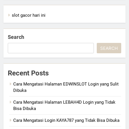
slot gacor hari ini
Search
SEARCH
Recent Posts
Cara Mengatasi Halaman EDWINSLOT Login yang Sulit
Dibuka
Cara Mengatasi Halaman LEBAH4D Login yang Tidak
Bisa Dibuka
Cara Mengatasi Login KAYA787 yang Tidak Bisa Dibuka