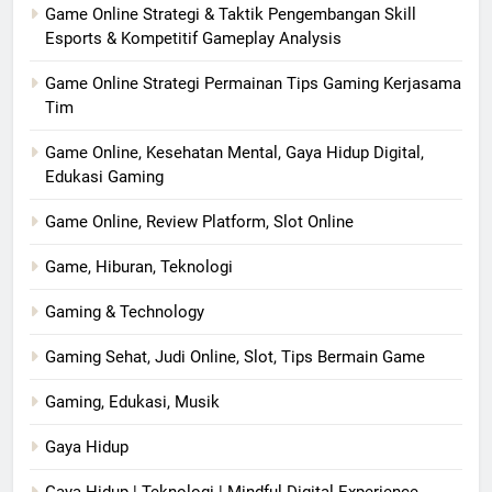
Game Online Strategi & Taktik Pengembangan Skill
Esports & Kompetitif Gameplay Analysis
Game Online Strategi Permainan Tips Gaming Kerjasama
Tim
Game Online, Kesehatan Mental, Gaya Hidup Digital,
Edukasi Gaming
Game Online, Review Platform, Slot Online
Game, Hiburan, Teknologi
Gaming & Technology
Gaming Sehat, Judi Online, Slot, Tips Bermain Game
Gaming, Edukasi, Musik
Gaya Hidup