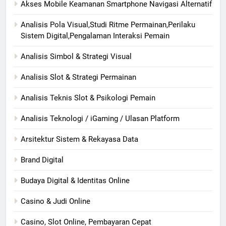
Akses Mobile Keamanan Smartphone Navigasi Alternatif
Analisis Pola Visual,Studi Ritme Permainan,Perilaku
Sistem Digital,Pengalaman Interaksi Pemain
Analisis Simbol & Strategi Visual
Analisis Slot & Strategi Permainan
Analisis Teknis Slot & Psikologi Pemain
Analisis Teknologi / iGaming / Ulasan Platform
Arsitektur Sistem & Rekayasa Data
Brand Digital
Budaya Digital & Identitas Online
Casino & Judi Online
Casino, Slot Online, Pembayaran Cepat