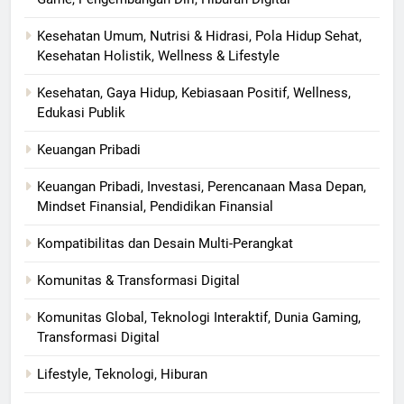
Kesehatan Umum, Nutrisi & Hidrasi, Pola Hidup Sehat,
Kesehatan Holistik, Wellness & Lifestyle
Kesehatan, Gaya Hidup, Kebiasaan Positif, Wellness,
Edukasi Publik
Keuangan Pribadi
Keuangan Pribadi, Investasi, Perencanaan Masa Depan,
Mindset Finansial, Pendidikan Finansial
Kompatibilitas dan Desain Multi-Perangkat
Komunitas & Transformasi Digital
Komunitas Global, Teknologi Interaktif, Dunia Gaming,
Transformasi Digital
Lifestyle, Teknologi, Hiburan