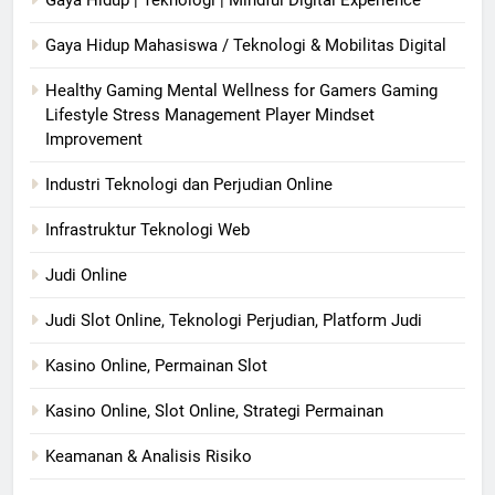
Gaya Hidup | Teknologi | Mindful Digital Experience
Gaya Hidup Mahasiswa / Teknologi & Mobilitas Digital
Healthy Gaming Mental Wellness for Gamers Gaming
Lifestyle Stress Management Player Mindset
Improvement
Industri Teknologi dan Perjudian Online
Infrastruktur Teknologi Web
Judi Online
Judi Slot Online, Teknologi Perjudian, Platform Judi
Kasino Online, Permainan Slot
Kasino Online, Slot Online, Strategi Permainan
Keamanan & Analisis Risiko