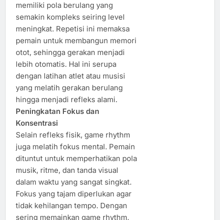
memiliki pola berulang yang
semakin kompleks seiring level
meningkat. Repetisi ini memaksa
pemain untuk membangun memori
otot, sehingga gerakan menjadi
lebih otomatis. Hal ini serupa
dengan latihan atlet atau musisi
yang melatih gerakan berulang
hingga menjadi refleks alami.
Peningkatan Fokus dan
Konsentrasi
Selain refleks fisik, game rhythm
juga melatih fokus mental. Pemain
dituntut untuk memperhatikan pola
musik, ritme, dan tanda visual
dalam waktu yang sangat singkat.
Fokus yang tajam diperlukan agar
tidak kehilangan tempo. Dengan
sering memainkan game rhythm,