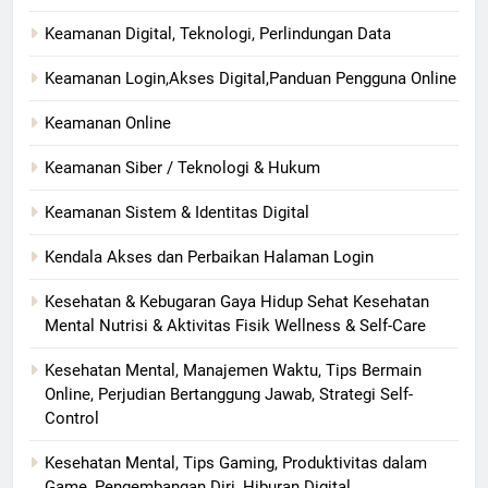
Keamanan Digital, Teknologi, Perlindungan Data
Keamanan Login,Akses Digital,Panduan Pengguna Online
Keamanan Online
Keamanan Siber / Teknologi & Hukum
Keamanan Sistem & Identitas Digital
Kendala Akses dan Perbaikan Halaman Login
Kesehatan & Kebugaran Gaya Hidup Sehat Kesehatan
Mental Nutrisi & Aktivitas Fisik Wellness & Self-Care
Kesehatan Mental, Manajemen Waktu, Tips Bermain
Online, Perjudian Bertanggung Jawab, Strategi Self-
Control
Kesehatan Mental, Tips Gaming, Produktivitas dalam
Game, Pengembangan Diri, Hiburan Digital