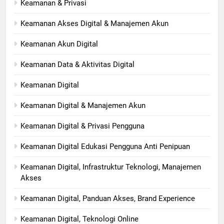
Keamanan & Privasi
Keamanan Akses Digital & Manajemen Akun
Keamanan Akun Digital
Keamanan Data & Aktivitas Digital
Keamanan Digital
Keamanan Digital & Manajemen Akun
Keamanan Digital & Privasi Pengguna
Keamanan Digital Edukasi Pengguna Anti Penipuan
Keamanan Digital, Infrastruktur Teknologi, Manajemen
Akses
Keamanan Digital, Panduan Akses, Brand Experience
Keamanan Digital, Teknologi Online