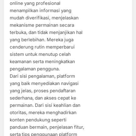
online yang profesional
menampilkan informasi yang
mudah diverifikasi, menjelaskan
mekanisme permainan secara
terbuka, dan tidak menjanjikan hal
yang berlebihan. Mereka juga
cenderung rutin memperbarui
sistem untuk menutup celah
keamanan serta meningkatkan
pengalaman pengguna.
Dari sisi pengalaman, platform
yang baik menyediakan navigasi
yang jelas, proses pendaftaran
sederhana, dan akses cepat ke
permainan. Dari sisi keahlian dan
otoritas, mereka menghadirkan
konten pendukung seperti
panduan bermain, penjelasan fitur,
serta tips penggunaan platform