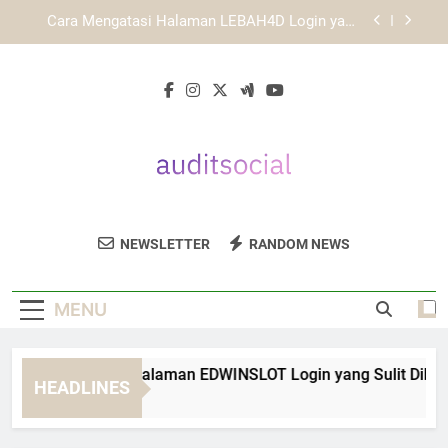
Skip
Cara Mengatasi Login KAYA787 yang Tidak Bisa
to
Dibuka
content
KAYA787 Login melalui Ponsel dengan Tampilan
yang Lebih Adaptif
Cara Mengatasi Halaman EDWINSLOT Login yang
Sulit Dibuka
Cara Mengatasi Halaman LEBAH4D Login yang
Tidak Bisa Dibuka
Cara Mengatasi Login KAYA787 yang Tidak Bisa
Dibuka
Audit Social
Optimalkan Strategi Media Sosial Anda
KAYA787 Login melalui Ponsel dengan Tampilan
NEWSLETTER
RANDOM NEWS
yang Lebih Adaptif
Dengan Layanan Analisis Dari Audit Social.
MENU
ra Mengatasi Halaman EDWINSLOT Login yang Sulit Dibuka
HEADLINES
Weeks Ago