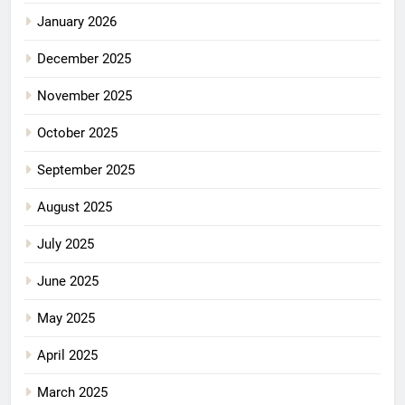
January 2026
December 2025
November 2025
October 2025
September 2025
August 2025
July 2025
June 2025
May 2025
April 2025
March 2025