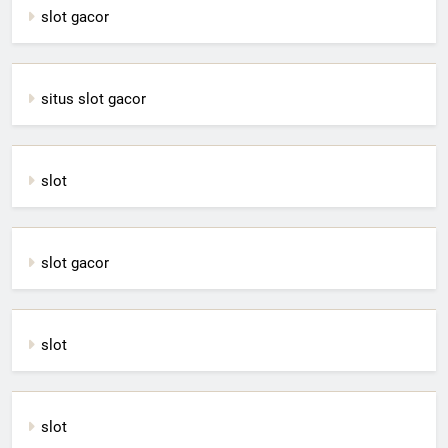
slot gacor
situs slot gacor
slot
slot gacor
slot
slot