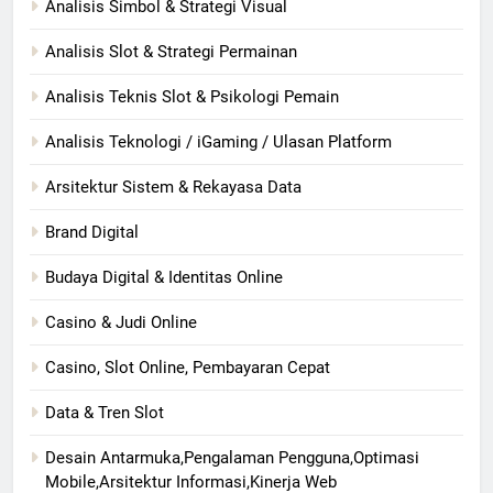
Analisis Simbol & Strategi Visual
Analisis Slot & Strategi Permainan
Analisis Teknis Slot & Psikologi Pemain
Analisis Teknologi / iGaming / Ulasan Platform
Arsitektur Sistem & Rekayasa Data
Brand Digital
Budaya Digital & Identitas Online
Casino & Judi Online
Casino, Slot Online, Pembayaran Cepat
Data & Tren Slot
Desain Antarmuka,Pengalaman Pengguna,Optimasi
Mobile,Arsitektur Informasi,Kinerja Web