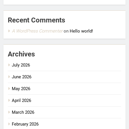
Recent Comments
A WordPress Commenter
on
Hello world!
Archives
July 2026
June 2026
May 2026
April 2026
March 2026
February 2026