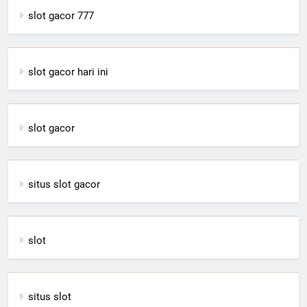
slot gacor 777
slot gacor hari ini
slot gacor
situs slot gacor
slot
situs slot