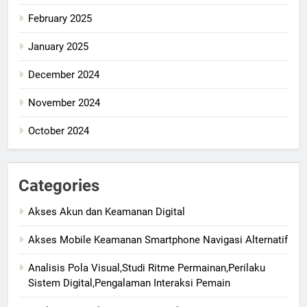
February 2025
January 2025
December 2024
November 2024
October 2024
Categories
Akses Akun dan Keamanan Digital
Akses Mobile Keamanan Smartphone Navigasi Alternatif
Analisis Pola Visual,Studi Ritme Permainan,Perilaku
Sistem Digital,Pengalaman Interaksi Pemain