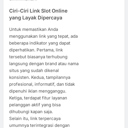
Ciri-Ciri Link Slot Online
yang Layak Dipercaya
Untuk memastikan Anda
menggunakan link yang tepat, ada
beberapa indikator yang dapat
diperhatikan. Pertama, link
tersebut biasanya terhubung
langsung dengan brand atau nama
situs yang sudah dikenal
konsisten. Kedua, tampilannya
profesional, informatif, dan tidak
dipenuhi iklan mengganggu.
Ketiga, terdapat fitur layanan
pelanggan aktif yang bisa
dihubungi kapan saja.
Selain itu, link terpercaya
umumnya terintegrasi dengan